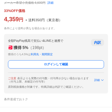
メーカー希望小売価格
6,600
円
詳細
33%OFF価格
4,359
円
+ 送料
350
円
（
東京都
）
条件により送料が異なる場合があります。
全額PayPay残高で支払い&LINEと連携で
内訳
獲得
5
%
（
198
pt）
獲得のうち4.5%は
利用先・期間限定
ログインして確認
ご注意
表示よりも実際の付与数・付与率が少ない場合があります
詳細
（付与上限、未確定の付与等）
原則税抜価格が対象です。特典詳細は内訳でご確認ください。
条件達成でおトク