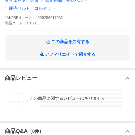
ダイエット、健康
矯正用品、補助ベルト
な病院や整骨院等納品しています。
腰痛ベルト、コルセット
【関連ワード】
レディース メンズ プレゼント 母の日 父の日 ギフト 腰痛サポート
JAN/ISBNコード：
4995256017932
ベルト 贈り物 敬老の日 ポイント消化 産後 産前 産前産後 ダイエ
商品
コード：
ai1031
ット 腰椎コルセット 骨盤ベルト 骨盤バンド 腰痛コルセット サポ
ーター 腰サポーター ギックリ腰 ぎっくり腰 日本製 国産 介護 運
転 防止 男性用 女性用 かわいい 医療用 夏用 冬用 兼用 100 500 10
00 お腹引き締め 妊婦 初期 子供 大人 口コミ ソフト 生理痛 下腹
この商品を共有する
苦しくない 蒸れない 立ち仕事 椎間板ヘルニア 防止 二重 薄い ス
ポーツ用 スポーツ 極薄 夏用 ゴルフ 細い ゴム製 ゴムベルト 天然
ゴム 女性 大きい サイズ 腰痛 骨盤矯正ベルト 爆買
アフィリエイトで紹介する
商品レビュー
-.--
5
4
この
商品
に関するレビューはありません
3
2
1
-
件
商品Q&A
（
0
件）