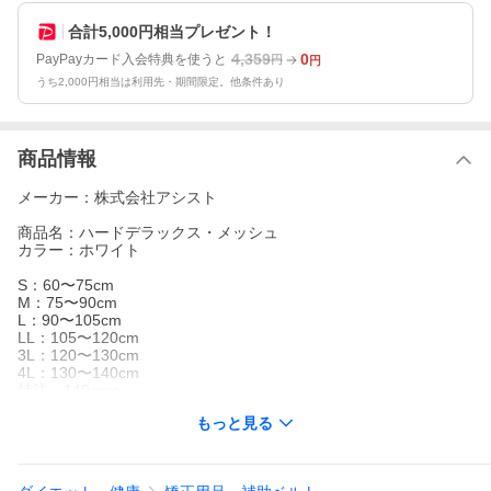
合計5,000円相当プレゼント！
4,359
0
PayPayカード入会特典を使うと
円
円
うち2,000円相当は利用先・期間限定。他条件あり
商品情報
メーカー：株式会社アシスト
商品名：ハードデラックス・メッシュ
カラー：ホワイト
S：60〜75cm
M：75〜90cm
L：90〜105cm
LL：105〜120cm
3L：120〜130cm
4L：130〜140cm
特注：140cm〜
※腰の不調はへそ周り、骨盤固定の場合は骨盤周りを計測くださ
もっと見る
い
★病院にも納品するアシスト社★
アシストのコルセットは国内工場生産、日本製の信頼性から様々