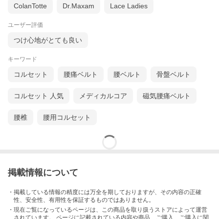
ColanTotte
Dr.Maxam
Lace Ladies
ユーザー評価
つけ心地がとても良い
キーワード
コルセット
腰痛ベルト
腰ベルト
骨盤ベルト
コルセット 人気
メディカルコア
磁気腰痛ベルト
腰椎
腰用コルセット
掲載情報について
・掲載している情報の精度には万全を期しておりますが、その内容の正確
性、安全性、有用性を保証するものではありません。
・現在ご覧になっているページは、この
商品
を取り扱うストアによって運営
されています。 ページに記載されている内容
や商品、ご購入
、ご購入に関