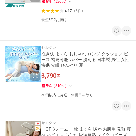
5
%
（
126
pt
）
4.17
（
6
件
）
最短8/12お届け
セルタン
抱き枕 まくら おしゃれ ロング クッション ビ
ーズ 補充可能 カバー 洗える 日本製 男性 女性
快眠 安眠 ひんやり 夏
6,790
円
5
%
（
310
pt
）
30日以内に発送（休業日を除く）
セルタン
「CTウォーム」 枕 まくら 暖か お腹用 発熱 腹
枕 ネビエン おなか 吸湿発熱 マイクロビーズ