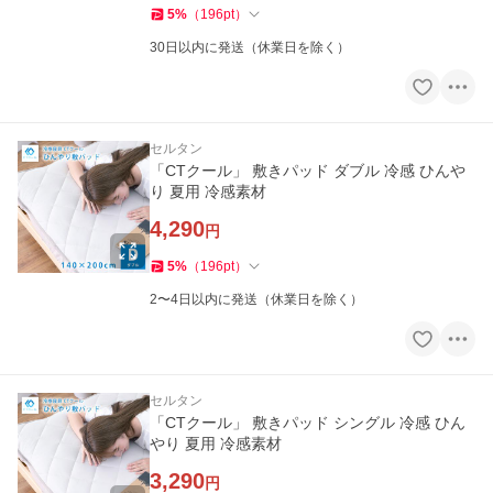
5
%
（
196
pt
）
30日以内に発送（休業日を除く）
セルタン
「CTクール」 敷きパッド ダブル 冷感 ひんや
り 夏用 冷感素材
4,290
円
5
%
（
196
pt
）
2〜4日以内に発送（休業日を除く）
セルタン
「CTクール」 敷きパッド シングル 冷感 ひん
やり 夏用 冷感素材
3,290
円