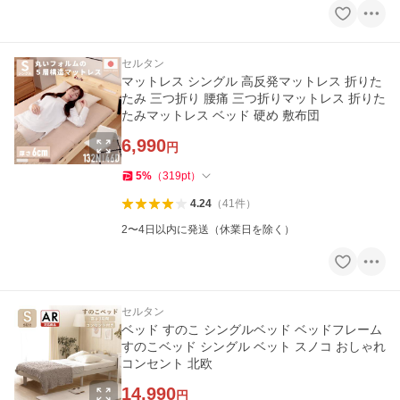
セルタン
マットレス シングル 高反発マットレス 折りた
たみ 三つ折り 腰痛 三つ折りマットレス 折りた
たみマットレス ベッド 硬め 敷布団
6,990
円
5
%
（
319
pt
）
4.24
（
41
件
）
2〜4日以内に発送（休業日を除く）
セルタン
ベッド すのこ シングルベッド ベッドフレーム
すのこベッド シングル ベット スノコ おしゃれ
コンセント 北欧
14,990
円