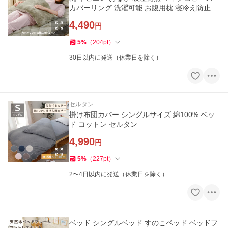
カバーリング 洗濯可能 お腹用枕 寝冷え防止 冬
ぽかぽか あったか
4,490
円
5
%
（
204
pt
）
30日以内に発送（休業日を除く）
セルタン
掛け布団カバー シングルサイズ 綿100% ベッ
ド コットン セルタン
4,990
円
5
%
（
227
pt
）
2〜4日以内に発送（休業日を除く）
ベッド シングルベッド すのこベッド ベッドフ