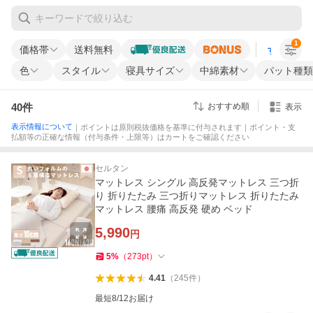
1
価格帯
送料無料
すべての条
色
スタイル
寝具サイズ
中綿素材
パット種類
40
件
おすすめ順
表示
表示情報について
｜ポイントは原則税抜価格を基準に付与されます｜ポイント・支
払額等の正確な情報（付与条件・上限等）はカートをご確認ください
セルタン
マットレス シングル 高反発マットレス 三つ折
り 折りたたみ 三つ折りマットレス 折りたたみ
マットレス 腰痛 高反発 硬め ベッド
5,990
円
5
%
（
273
pt
）
4.41
（
245
件
）
最短8/12お届け