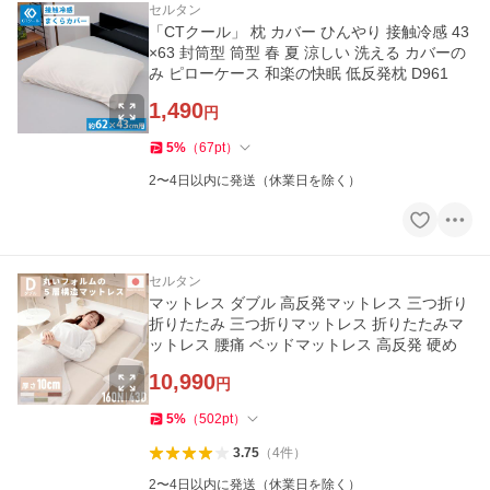
セルタン
「CTクール」 枕 カバー ひんやり 接触冷感 43
×63 封筒型 筒型 春 夏 涼しい 洗える カバーの
み ピローケース 和楽の快眠 低反発枕 D961
1,490
円
5
%
（
67
pt
）
2〜4日以内に発送（休業日を除く）
セルタン
マットレス ダブル 高反発マットレス 三つ折り
折りたたみ 三つ折りマットレス 折りたたみマ
ットレス 腰痛 ベッドマットレス 高反発 硬め
10,990
円
5
%
（
502
pt
）
3.75
（
4
件
）
2〜4日以内に発送（休業日を除く）