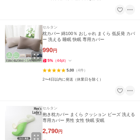
セルタン
枕カバー 綿100％ おしゃれ まくら 低反発 カバ
ー 洗える 睡眠 快眠 専用カバー
990
円
5
%
（
44
pt
）
5.00
（
4
件
）
2〜4日以内に発送（休業日を除く）
セルタン
抱き枕カバー まくら クッション ビーズ 洗える
専用カバー 男性 女性 快眠 安眠
2,790
円