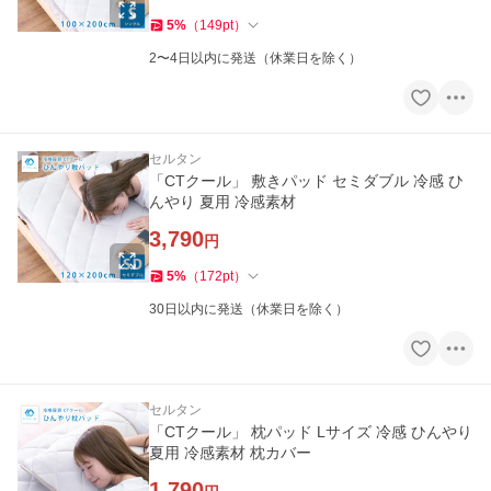
5
%
（
149
pt
）
2〜4日以内に発送（休業日を除く）
セルタン
「CTクール」 敷きパッド セミダブル 冷感 ひ
んやり 夏用 冷感素材
3,790
円
5
%
（
172
pt
）
30日以内に発送（休業日を除く）
セルタン
「CTクール」 枕パッド Lサイズ 冷感 ひんやり
夏用 冷感素材 枕カバー
1,790