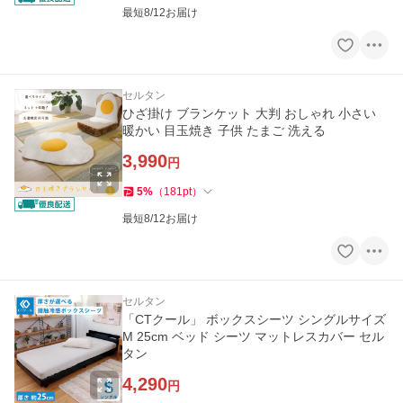
最短8/12お届け
セルタン
ひざ掛け ブランケット 大判 おしゃれ 小さい
暖かい 目玉焼き 子供 たまご 洗える
3,990
円
5
%
（
181
pt
）
最短8/12お届け
セルタン
「CTクール」 ボックスシーツ シングルサイズ
M 25cm ベッド シーツ マットレスカバー セル
タン
4,290
円