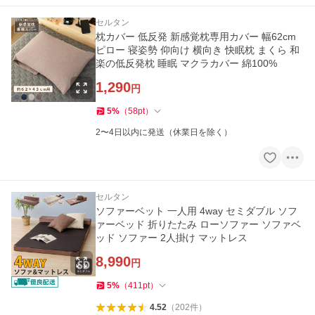
セルタン
枕カバー 低反発 新感覚枕専用カバー 幅62cm
ピロー 寝姿勢 仰向け 横向き 快眠枕 まくら 和
楽の低反発枕 睡眠 マクラカバー 綿100%
1,290
円
5
%
（
58
pt
）
2〜4日以内に発送（休業日を除く）
セルタン
ソファーベット 一人用 4way セミダブル ソフ
ァーベッド 折りたたみ ローソファー ソファベ
ッド ソファー 2人掛け マットレス
8,990
円
5
%
（
411
pt
）
4.52
（
202
件
）