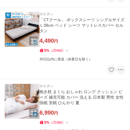
セルタン
「CTクール」 ボックスシーツ シングルサイズ
Ｌ38cm ベッド シーツ マットレスカバー セル
タン
4,490
円
5
%
（
204
pt
）
30日以内に発送（休業日を除く）
セルタン
抱き枕 まくら おしゃれ ロング クッション ビ
ーズ 補充可能 カバー 洗える 日本製 男性 女性
快眠 安眠 ひんやり 夏
6,990
円
5
%
（
319
pt
）