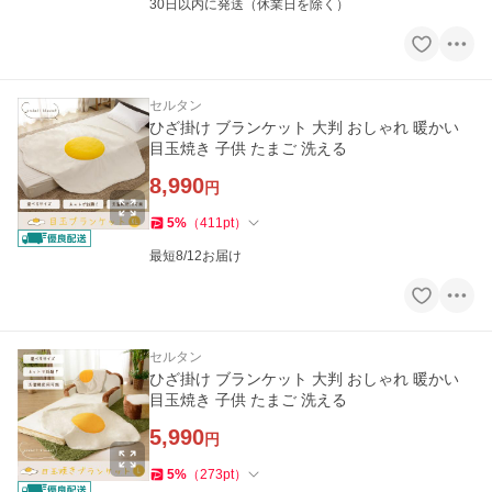
30日以内に発送（休業日を除く）
セルタン
ひざ掛け ブランケット 大判 おしゃれ 暖かい
目玉焼き 子供 たまご 洗える
8,990
円
5
%
（
411
pt
）
最短8/12お届け
セルタン
ひざ掛け ブランケット 大判 おしゃれ 暖かい
目玉焼き 子供 たまご 洗える
5,990
円
5
%
（
273
pt
）