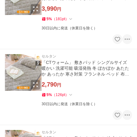
布団 140cm×200cm
3,990
円
5
%
（
181
pt
）
30日以内に発送（休業日を除く）
セルタン
「CTウォーム」 敷きパッド シングルサイズ
暖かい 洗濯可能 吸湿発熱 冬 ぽかぽか あたた
か あったか 寒さ対策 フランネル ベッド 布団
100cm×200cm
2,790
円
5
%
（
126
pt
）
30日以内に発送（休業日を除く）
セルタン