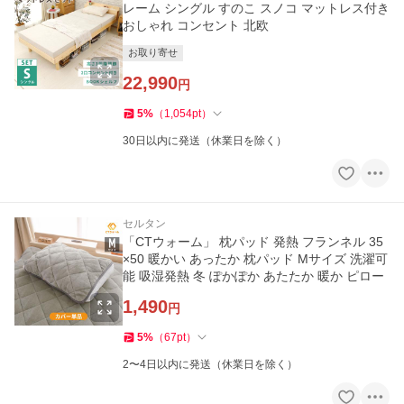
レーム シングル すのこ スノコ マットレス付き
おしゃれ コンセント 北欧
お取り寄せ
22,990
円
5
%
（
1,054
pt
）
30日以内に発送（休業日を除く）
セルタン
「CTウォーム」 枕パッド 発熱 フランネル 35
×50 暖かい あったか 枕パッド Mサイズ 洗濯可
能 吸湿発熱 冬 ぽかぽか あたたか 暖か ピロー
1,490
円
5
%
（
67
pt
）
2〜4日以内に発送（休業日を除く）