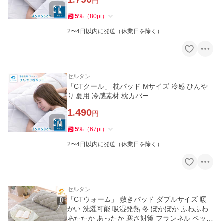
円
5
%
（
80
pt
）
2〜4日以内に発送（休業日を除く）
セルタン
「CTクール」 枕パッド Mサイズ 冷感 ひんや
り 夏用 冷感素材 枕カバー
1,490
円
5
%
（
67
pt
）
2〜4日以内に発送（休業日を除く）
セルタン
「CTウォーム」 敷きパッド ダブルサイズ 暖
かい 洗濯可能 吸湿発熱 冬 ぽかぽか ふわふわ
あたたか あったか 寒さ対策 フランネル ベッド