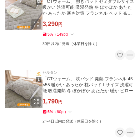
「CTウォーム」 敷きパッド セミダブルサイズ
暖かい 洗濯可能 吸湿発熱 冬 ぽかぽか あたた
か あったか 寒さ対策 フランネル ベッド 布団
120cm×200cm
3,290
円
5
%
（
149
pt
）
30日以内に発送（休業日を除く）
セルタン
「CTウォーム」 枕パッド 発熱 フランネル 45
×55 暖かい あったか 枕パッド Lサイズ 洗濯可
能 吸湿発熱 冬 ぽかぽか あたたか 暖か ピロー
1,790
円
5
%
（
80
pt
）
2〜4日以内に発送（休業日を除く）