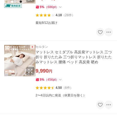
5
%
（
686
pt
）
4.18
（
28
件
）
最短8/12お届け
セルタン
マットレス セミダブル 高反発マットレス 三つ
折り 折りたたみ 三つ折りマットレス 折りたた
みマットレス 腰痛 ベッド 高反発 硬め
9,990
円
5
%
（
456
pt
）
4.50
（
6
件
）
2〜4日以内に発送（休業日を除く）