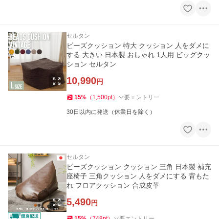
セルタン
ビーズクッション 特大 クッション 人をダメに
する 大きい 日本製 おしゃれ 1人用 ビッグクッ
ション セルタン
10,990
円
15
%
（
1,500
pt
）
要エントリー
30日以内に発送（休業日を除く）
セルタン
ビーズクッション クッション 三角 日本製 補充
座椅子 三角クッション 人をダメにする 背もた
れ フロアクッション 合成皮革
5,490
円
15
%
（
748
pt
）
要エントリー