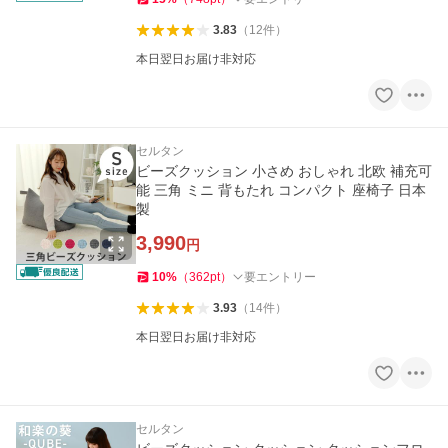
3.83
（
12
件
）
本日翌日お届け非対応
セルタン
ビーズクッション 小さめ おしゃれ 北欧 補充可
能 三角 ミニ 背もたれ コンパクト 座椅子 日本
製
3,990
円
10
%
（
362
pt
）
要エントリー
3.93
（
14
件
）
本日翌日お届け非対応
セルタン