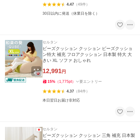
4.47
（
49
件
）
30日以内に発送（休業日を除く）
セルタン
ビーズクッション クッション ビーズクッショ
ン特大 補充 フロアクッション 日本製 特大 大
きい XL ソファ おしゃれ
12,991
円
15
%
（
1,775
pt
）
要エントリー
4.37
（
84
件
）
本日翌日お届け非対応
セルタン
ビーズクッション クッション 三角 補充 日本製