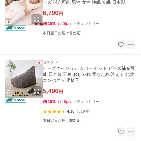
ーズ 補充可能 男性 女性 快眠 安眠 日本製
6,790
円
15
%
（
926
pt
）
要エントリー
本日翌日お届け非対応
セルタン
ビーズクッション カバー セット ビーズ補充可
能 日本製 三角 おしゃれ 背もたれ 洗える 北欧
コンパクト 座椅子
5,490
円
15
%
（
748
pt
）
要エントリー
4.36
（
519
件
）
本日翌日お届け非対応