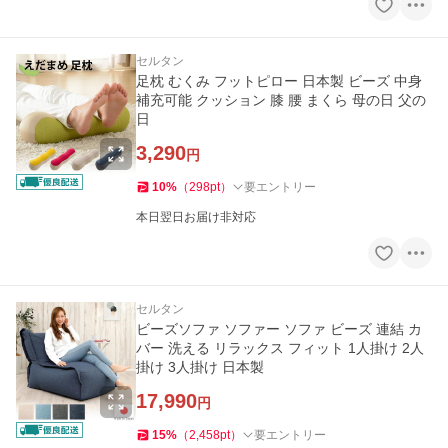
セルタン
足枕 むくみ フットピロー 日本製 ビーズ 中身
補充可能 クッション 膝 腰 まくら 母の日 父の
日
3,290
円
10
%
（
298
pt
）
要エントリー
本日翌日お届け非対応
セルタン
ビーズソファ ソファー ソファ ビーズ 連結 カ
バー 洗える リラックス フィット 1人掛け 2人
掛け 3人掛け 日本製
17,990
円
15
%
（
2,458
pt
）
要エントリー