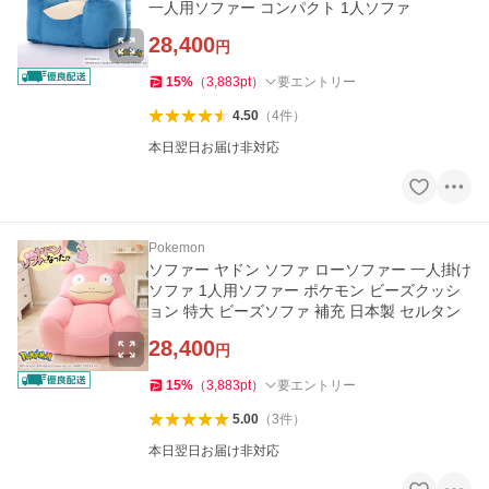
一人用ソファー コンパクト 1人ソファ
28,400
円
15
%
（
3,883
pt
）
要エントリー
4.50
（
4
件
）
本日翌日お届け非対応
Pokemon
ソファー ヤドン ソファ ローソファー 一人掛け
ソファ 1人用ソファー ポケモン ビーズクッシ
ョン 特大 ビーズソファ 補充 日本製 セルタン
28,400
円
15
%
（
3,883
pt
）
要エントリー
5.00
（
3
件
）
本日翌日お届け非対応