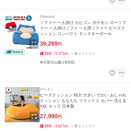
Pokemon
ソファー 一人掛け カビゴン ポケモン ローソフ
ァー 一人掛けソファ 一人用ソファー ビーズク
ッション コンパクト モンスターボール
39,299
円
15
%
（
5,375
pt
）
要エントリー
本日翌日お届け非対応
セルタン
ビーズクッション 特大 大きい でかい おしゃれ
クッション もちもち リラックス カバー 洗える
XXL キッズ 日本製
27,990
円
15
%
（
3,827
pt
）
要エントリー