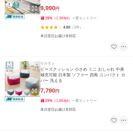
9,990
円
15
%
（
1,364
pt
）
要エントリー
4.00
（
3
件
）
本日翌日お届け非対応
セルタン
ビーズクッション 小さめ ミニ おしゃれ 中身
補充可能 日本製 ソファー 四角 コンパクト カ
バー 洗える
7,790
円
15
%
（
1,063
pt
）
要エントリー
本日翌日お届け非対応