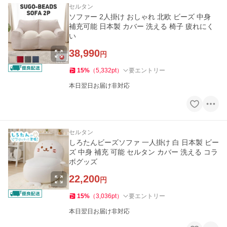
セルタン
ソファー 2人掛け おしゃれ 北欧 ビーズ 中身
補充可能 日本製 カバー 洗える 椅子 疲れにく
い
38,990
円
15
%
（
5,332
pt
）
要エントリー
本日翌日お届け非対応
セルタン
しろたんビーズソファ 一人掛け 白 日本製 ビー
ズ 中身 補充 可能 セルタン カバー 洗える コラ
ボグッズ
22,200
円
15
%
（
3,036
pt
）
要エントリー
本日翌日お届け非対応