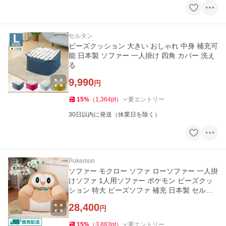
セルタン
ビーズクッション 大きい おしゃれ 中身 補充可
能 日本製 ソファー 一人掛け 四角 カバー 洗え
る
9,990
円
15
%
（
1,364
pt
）
要エントリー
30日以内に発送（休業日を除く）
Pokemon
ソファー モクロー ソファ ローソファー 一人掛
けソファ 1人用ソファー ポケモン ビーズクッ
ション 特大 ビーズソファ 補充 日本製 セルタ
ン
28,400
円
15
%
（
3,883
pt
）
要エントリー