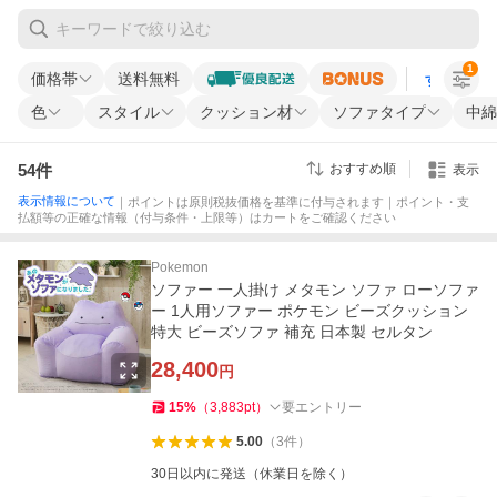
1
価格帯
送料無料
すべての条
色
スタイル
クッション材
ソファタイプ
中綿
54
件
おすすめ順
表示
表示情報について
｜ポイントは原則税抜価格を基準に付与されます｜ポイント・支
払額等の正確な情報（付与条件・上限等）はカートをご確認ください
Pokemon
ソファー 一人掛け メタモン ソファ ローソファ
ー 1人用ソファー ポケモン ビーズクッション
特大 ビーズソファ 補充 日本製 セルタン
28,400
円
15
%
（
3,883
pt
）
要エントリー
5.00
（
3
件
）
30日以内に発送（休業日を除く）