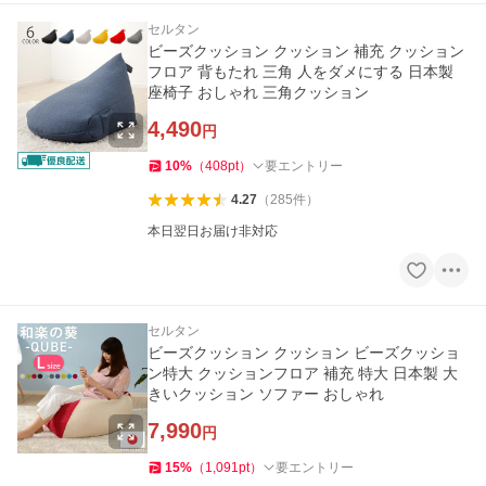
セルタン
ビーズクッション クッション 補充 クッション
フロア 背もたれ 三角 人をダメにする 日本製
座椅子 おしゃれ 三角クッション
4,490
円
10
%
（
408
pt
）
要エントリー
4.27
（
285
件
）
本日翌日お届け非対応
セルタン
ビーズクッション クッション ビーズクッショ
ン特大 クッションフロア 補充 特大 日本製 大
きいクッション ソファー おしゃれ
7,990
円
15
%
（
1,091
pt
）
要エントリー