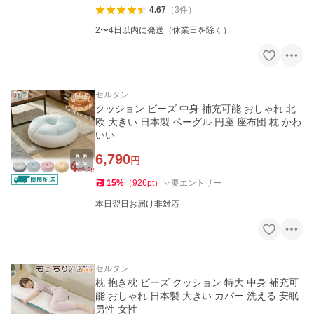
4.67
（
3
件
）
2〜4日以内に発送（休業日を除く）
セルタン
クッション ビーズ 中身 補充可能 おしゃれ 北
欧 大きい 日本製 ベーグル 円座 座布団 枕 かわ
いい
6,790
円
15
%
（
926
pt
）
要エントリー
本日翌日お届け非対応
セルタン
枕 抱き枕 ビーズ クッション 特大 中身 補充可
能 おしゃれ 日本製 大きい カバー 洗える 安眠
男性 女性