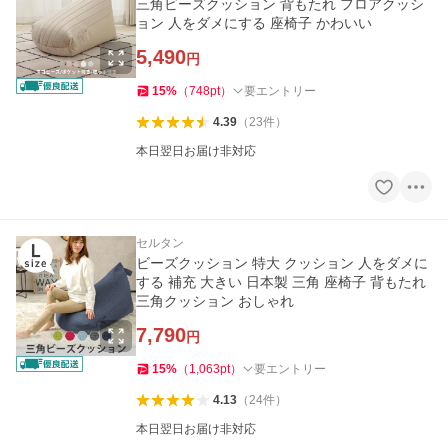
三角ビーズクッション 背もたれ フロアクッシ
ョン 人をダメにする 座椅子 かわいい
5,490
円
15
%
（
748
pt
）
要エントリー
4.39
（
23
件
）
本日翌日お届け非対応
セルタン
ビーズクッション 特大 クッション 人をダメに
する 補充 大きい 日本製 三角 座椅子 背もたれ
三角クッション おしゃれ
7,790
円
15
%
（
1,063
pt
）
要エントリー
4.13
（
24
件
）
本日翌日お届け非対応