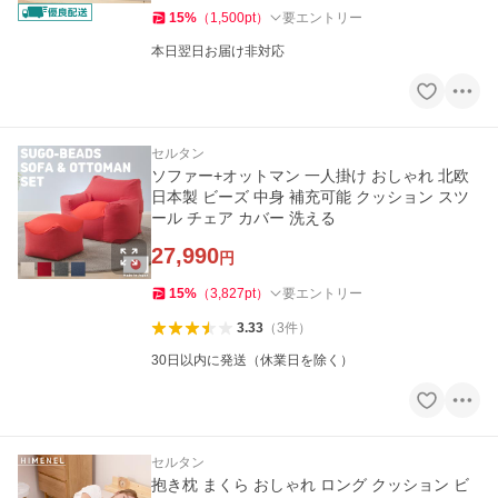
15
%
（
1,500
pt
）
要エントリー
本日翌日お届け非対応
セルタン
ソファー+オットマン 一人掛け おしゃれ 北欧
日本製 ビーズ 中身 補充可能 クッション スツ
ール チェア カバー 洗える
27,990
円
15
%
（
3,827
pt
）
要エントリー
3.33
（
3
件
）
30日以内に発送（休業日を除く）
セルタン
抱き枕 まくら おしゃれ ロング クッション ビ