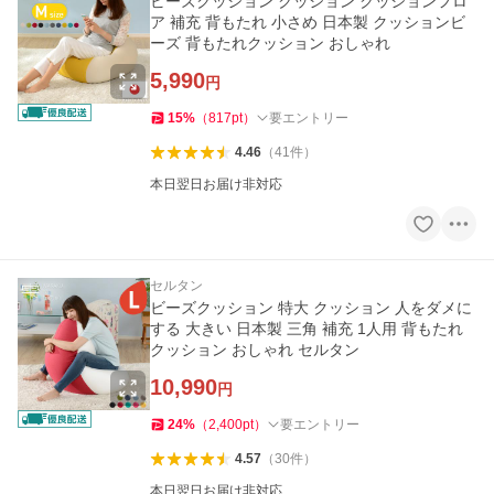
ビーズクッション クッション クッションフロ
ア 補充 背もたれ 小さめ 日本製 クッションビ
ーズ 背もたれクッション おしゃれ
5,990
円
15
%
（
817
pt
）
要エントリー
4.46
（
41
件
）
本日翌日お届け非対応
セルタン
ビーズクッション 特大 クッション 人をダメに
する 大きい 日本製 三角 補充 1人用 背もたれ
クッション おしゃれ セルタン
10,990
円
24
%
（
2,400
pt
）
要エントリー
4.57
（
30
件
）
本日翌日お届け非対応