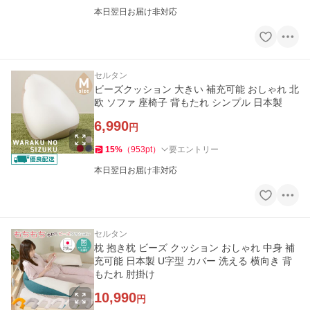
本日翌日お届け非対応
セルタン
ビーズクッション 大きい 補充可能 おしゃれ 北
欧 ソファ 座椅子 背もたれ シンプル 日本製
6,990
円
15
%
（
953
pt
）
要エントリー
本日翌日お届け非対応
セルタン
枕 抱き枕 ビーズ クッション おしゃれ 中身 補
充可能 日本製 U字型 カバー 洗える 横向き 背
もたれ 肘掛け
10,990
円