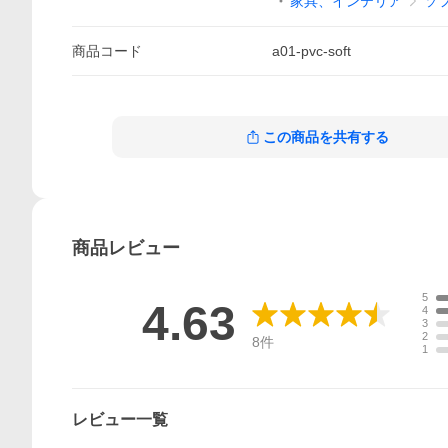
家具、インテリア
ソ
商品
コード
a01-pvc-soft
この商品を共有する
商品
レビュー
5
4.63
4
3
2
8
件
1
レビュー一覧