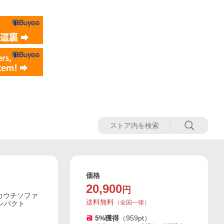
価格
20,900
円
 カウチソファ
送料無料
（
全国一律
）
ンパクト
5
%獲得
（
959
pt）