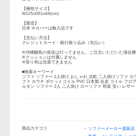
【梱包サイズ】
W125xD51x64(cm)
【製造】
日本 ※カバーは輸入品です
【支払い方法】
クレジットカード・銀行振り込み（先払い）
※沖縄離島の発送は行ってません。ご注文いただいた場合
※クッションは付属しません
※張り布は洗濯できません
■検索キーワード
ソファ ソファー 2人掛け おしゃれ 北欧 二人掛けソファ 
ファ カウチ ポケットコイル PVC 日本製 合皮 コイル フ
ルタン ソファー 2人 二人掛け ローソファ 和楽 安い レザー
商品
カテゴリ
ソファーメーカー直販店