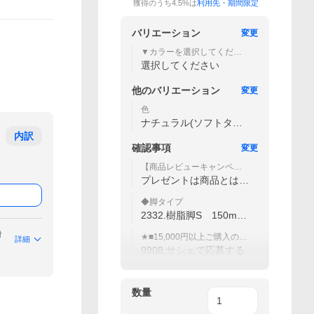
獲得のうち4.5%は
利用先・期間限定
バリエーション
変更
▼カラーを選択してくださ
い。
選択してください
他の
バリエーション
変更
色
ナチュラル(ソフトタイ
プ)
内訳
確認事項
変更
【商品レビューキャンペー
ン応募について】
プレゼントは商品とは別
送でお送りいたします。
◆脚タイプ
2332.樹脂脚S 150mm
ブラウン
付
★■15,000円以上ご購入の方
詳細
対象レビューキャンペーン
9908.サシェで応募する
数量