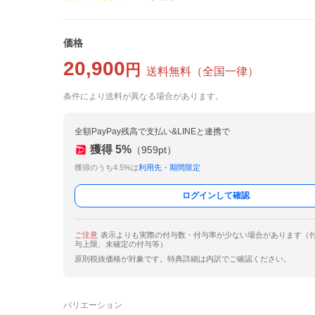
価格
20,900
円
送料無料
（
全国一律
）
条件により送料が異なる場合があります。
全額PayPay残高で支払い&LINEと連携で
獲得
5
%
（
959
pt）
獲得のうち4.5%は
利用先・期間限定
ログインして確認
ご注意
表示よりも実際の付与数・付与率が少ない場合があります（
与上限、未確定の付与等）
原則税抜価格が対象です。特典詳細は内訳でご確認ください。
バリエーション