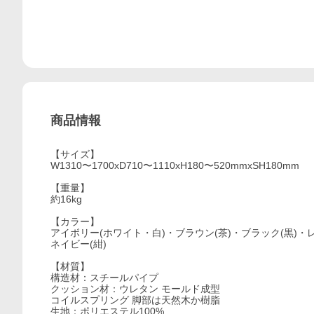
商品情報
【サイズ】
W1310〜1700xD710〜1110xH180〜520mmxSH180mm
【重量】
約16kg
【カラー】
アイボリー(ホワイト・白)・ブラウン(茶)・ブラック(黒)・
ネイビー(紺)
【材質】
構造材：スチールパイプ
クッション材：ウレタン モールド成型
コイルスプリング 脚部は天然木か樹脂
生地：ポリエステル100%