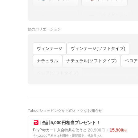
テクノグリーン
タスクグレー
残りわずか
他の
バリエーション
テクノレッド
PVCブラウン
残りわずか
ヴィンテージ
ヴィンテージ(ソフトタイプ)
ナチュラル
ナチュラル(ソフトタイプ)
ベロア
ベロア(ソフトタイプ)
Yahoo!ショッピングからのオトクなお知らせ
合計5,000円相当プレゼント！
20,900
15,900
PayPayカード入会特典を使うと
円
円
うち2,000円相当は利用先・期間限定。他条件あり