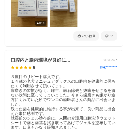
0:09
いいね
0
口腔内と腸内環境が良好に…
2020/9/7
5
hyk********
３度目のリピート購入です。

１４歳の老犬ミニチュアダックスの口腔内を健康的に保ち
たくて利用させて頂いてます。

歯磨きの習慣がなく、昨年、歯石除去と抜歯をせざるを得
ない状態に至ってしまいました。今さら歯磨きも嫌がり途
方にくれていた所でワンコの歯医者さんの商品に出会いま
した。

残った歯を健康的に維持する事が出来て、良い商品に出会
えた事に感謝です。

就寝前のジェル塗布前に、人間の介護用口腔洗浄ウェット
シートで歯と歯茎を拭き取ってあげてジェルを塗布してい
ます。口臭もかなり緩和されました。
