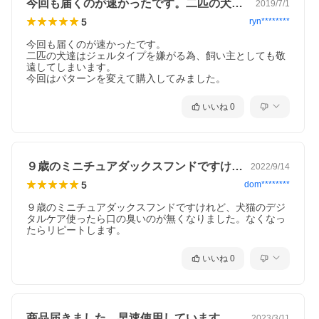
今回も届くのが速かったです。二匹の犬達…
2019/7/1
5
ryn********
今回も届くのが速かったです。

二匹の犬達はジェルタイプを嫌がる為、飼い主としても敬
遠してしまいます。

今回はパターンを変えて購入してみました。
いいね
0
９歳のミニチュアダックスフンドですけれ…
2022/9/14
5
dom********
９歳のミニチュアダックスフンドですけれど、犬猫のデジ
タルケア使ったら口の臭いのが無くなりました。なくなっ
たらリピートします。
いいね
0
商品届きました。早速使用しています。今…
2023/3/11