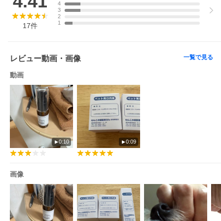
4.41
4
この商品のレビューを楽天市場で見る（43件）＞＞
3
2
1
17
件
★購入特典★
お体との相性の確認用に、パウダーとジェルそれぞれ1ヵ月分サン
プルを同梱させていただきます。初めてのご使用の際は、必ず体
質のチェックを行ってください。
※継続してご使用中のお客様は、お出かけやお泊りの際の携帯用
一覧で見る
レビュー動画・画像
としてご活用ください。
動画
製品がお手元に到着いたしましたら、まずは必ずサンプルからご
開封いただき、同梱させていただきます「ご使用開始の手順」を
ご参照の上、「1種類ずつ」「少量から」「徐々に量を増やし
て」、パートナーのお体との相性をご確認くださいませ。もし
も、体質チェックによって、ご使用が難しいことが判明いたしま
した場合には、未開封の本商品につきましては、ご返品を承って
おります。お届けより3カ月以内に、メールまたはお電話で私どま
でお申し付けください。
0:10
0:09
◎返送料・ご返金振込手数料は、私どもが負担させていただきま
す。
◎セットでご購入いただき、片方の製品のみ使用困難の場合は
「セットの代金−ご使用可能な製品の単品価格」の差額をご返金さ
画像
せていただきます。
【新発売】育てる水 歯周病菌を99.7%制菌■育てる水はこちらで
購入できます。