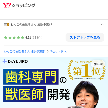
わんこの歯医者さん 通販事業部
ストアトップを見る
4.91
（
318
件
）
わんこの歯医者さん 通販事業部
3セット購入
1
/
19