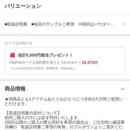
バリエーション
■取扱説明書、■毎回のサンプルご希望 ※初回はパウダーとジェル
おトクなお知らせ
合計5,000円相当プレゼント！
15,572
10,572
PayPayカード入会特典を使うと
円
円
うち2,000円相当は利用先・期間限定。他条件あり
商品情報
★両商品とも1アイテムあたりおひとりにつき約3カ月間ご使用い
ただけます。
【取扱説明書の送付について】
初回ご購入の方には必ず同封いたします。
2回目以降のご購入の際も同封を希望の場合は、ご注文時に確認事
項欄の「取扱説明書ご希望の有無」のプルダウンよりご選択くだ