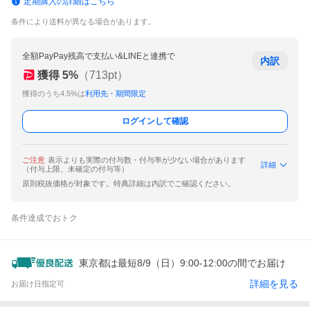
定期購入の詳細はこちら
条件により送料が異なる場合があります。
全額PayPay残高で支払い&LINEと連携で
内訳
獲得
5
%
（
713
pt）
獲得のうち4.5%は
利用先・期間限定
ログインして確認
ご注意
表示よりも実際の付与数・付与率が少ない場合があります
詳細
（付与上限、未確定の付与等）
原則税抜価格が対象です。特典詳細は内訳でご確認ください。
条件達成でおトク
東京都は最短8/9（日）9:00-12:00の間でお届け
詳細を見る
お届け日指定可