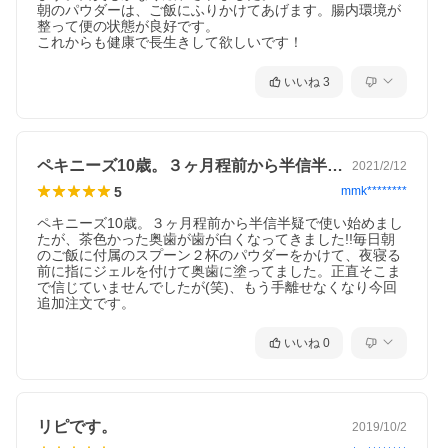
朝のパウダーは、ご飯にふりかけてあげます。腸内環境が
整って便の状態が良好です。

これからも健康で長生きして欲しいです！
いいね
3
ペキニーズ10歳。３ヶ月程前から半信半…
2021/2/12
5
mmk********
ペキニーズ10歳。３ヶ月程前から半信半疑で使い始めまし
たが、茶色かった奥歯が歯が白くなってきました!!毎日朝
のご飯に付属のスプーン２杯のパウダーをかけて、夜寝る
前に指にジェルを付けて奥歯に塗ってました。正直そこま
で信じていませんでしたが(笑)、もう手離せなくなり今回
追加注文です。
いいね
0
リピです。
2019/10/2