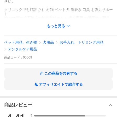
さい。
クリニックでも好評です 犬 猫 ペット犬 歯磨き 口臭 を強力サポー
ト
約3000頭の歯石除去の施術実績のある 歯科専門 の獣医師が開発
◆定期購入のオマケサンプルについて◆
もっと見る
初回だけでなく、2回目以降も
毎回サンプルを同梱しております。
オマケの内容は途中で変更することもできますので
ご希望がありましたらメールまたはお電話で
ペット用品、生き物
犬用品
お手入れ、トリミング用品
お気軽にご連絡ください。
デンタルケア用品
Dr.YUJIRO（ドクター裕次郎）は、無麻酔による犬の歯石取り
（歯石除去）で約3000頭の施術実績のある「わんこの歯医者さ
商品
コード：
00009
ん」の獣医師が開発した愛犬、愛猫のデンタルケア商品です。
夜寝る前などに植物成分の「フィトンチッド」を、 翌朝にはヒト
のお口のケアにも活用されている「ハタ乳酸菌」を採用したアイ
この商品を共有する
テムをご用意。いずれも100％天然成分なので、安心して愛犬、愛
猫の口内環境改善をアシストします。
アフィリエイトで紹介する
ご使用方法も簡単＆お手軽で、歯磨き嫌いのわんちゃんや猫ちゃ
んの毎日のケアに最適です。わんこの歯医者さんでの施術後のケ
アアイテムとしても多くのクライアント様から改善例のご報告を
いただいております。
商品レビュー
★両商品とも1本当たりわんちゃん、猫ちゃんおひとりにつき約3
カ月間ご使用いただけます。
5