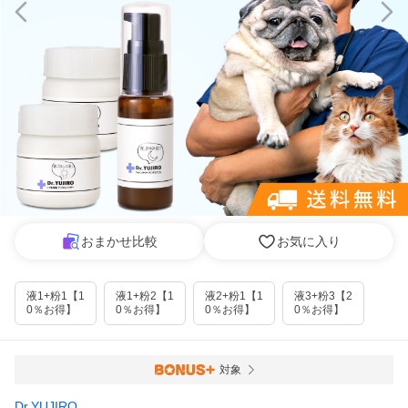
おまかせ比較
お気に入り
液1+粉1【1
液1+粉2【1
液2+粉1【1
液3+粉3【2
0％お得】
0％お得】
0％お得】
0％お得】
対象
Dr.YUJIRO