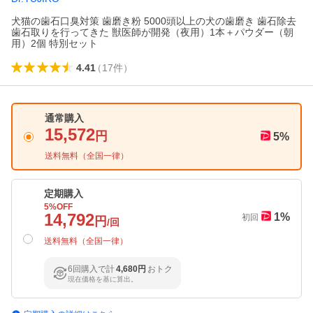
犬猫の歯石口臭対策 歯磨き粉 5000頭以上の犬の歯磨き 歯石除去
歯石取りを行ってきた 獣医師が開発（夜用）1本＋パウダー（朝
用）2個 特別セット
4.41
（
17
件
）
通常購入
15,572
円
5
%
送料無料（
全国一律
）
定期購入
5
%OFF
14,792
1
%
初回
円
/回
送料無料（
全国一律
）
6回購入で計
4,680円
おトク
現在価格を基に算出。