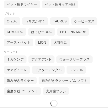
ペット用ドライヤー
ペット用耳ケア用品
ブランド
OraBio
うちのかぞく
TAURUS
ケーピーエス
Dr.YUJIRO
はっぴーDOG
PET LINK MORE
アース・ペット
LION
犬猫生活
キーワード
ミガケンデ
アクアデント
ウォータリープラス
ケアピューレ
ドクターデンタル
ワンデル
歯みがきラクヤー
歯みがきラクヤー ガム ソフト
歯磨き粉 バーデント
犬用歯ブラシ