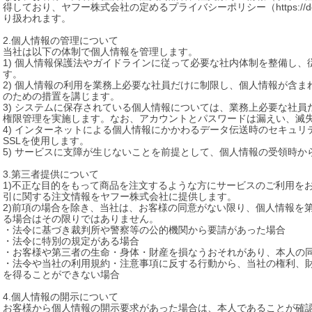
得しており、ヤフー株式会社の定めるプライバシーポリシー（https://docs.yahoo.c
り扱われます。

2.個人情報の管理について

当社は以下の体制で個人情報を管理します。

1) 個人情報保護法やガイドラインに従って必要な社内体制を整備し
す。

2) 個人情報の利用を業務上必要な社員だけに制限し、個人情報が含
のための措置を講じます。

3) システムに保存されている個人情報については、業務上必要な社
権限管理を実施します。なお、アカウントとパスワードは漏えい、滅失
4) インターネットによる個人情報にかかわるデータ伝送時のセキュ
SSLを使用します。

5) サービスに支障が生じないことを前提として、個人情報の受領時か
3.第三者提供について

1)不正な目的をもって商品を注文するような方にサービスのご利用を
引に関する注文情報をヤフー株式会社に提供します。

2)前項の場合を除き、当社は、お客様の同意がない限り、個人情報を
る場合はその限りではありません。

・法令に基づき裁判所や警察等の公的機関から要請があった場合

・法令に特別の規定がある場合

・お客様や第三者の生命・身体・財産を損なうおそれがあり、本人の同
・法令や当社の利用規約・注意事項に反する行動から、当社の権利、
を得ることができない場合

4.個人情報の開示について

お客様から個人情報の開示要求があった場合は、本人であることが確認