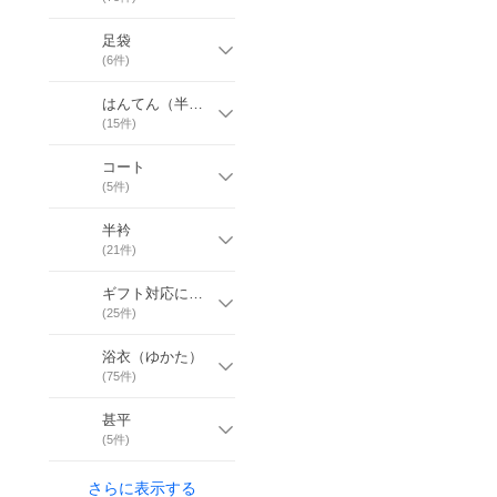
足袋
(
6
件)
はんてん（半天）
(
15
件)
コート
(
5
件)
半衿
(
21
件)
ギフト対応について
(
25
件)
浴衣（ゆかた）
(
75
件)
甚平
(
5
件)
さらに表示する