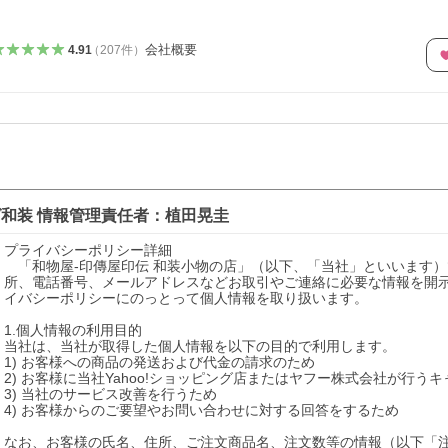
会社概要
4.91
（
207
件
）
グ和装
情報管理責任者：
植田晃圭
プライバシーポリシー詳細

　「和物屋-印傳屋印伝 和装小物の店」（以下、「当社」といいます
所、電話番号、メールアドレスなどお取引やご連絡に必要な情報を開
イバシーポリシーにのっとって個人情報を取り扱います。

1.個人情報の利用目的

当社は、当社が取得した個人情報を以下の目的で利用します。

1) お客様への商品の発送および代金の請求のため

2) お客様に当社Yahoo!ショッピング店またはヤフー株式会社が行う
3) 当社のサービス改善を行うため

4) お客様からのご要望やお問い合わせに対する回答をするため

なお、お客様の氏名、住所、ご注文商品名、注文数等の情報（以下「