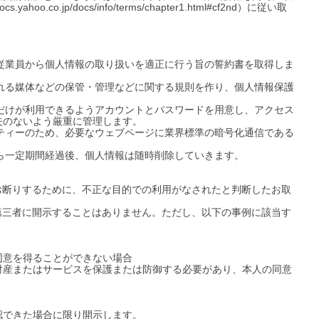
o.jp/docs/info/terms/chapter1.html#cf2nd）に従い取
、従業員から個人情報の取り扱いを適正に行う旨の誓約書を取得しま
まれる媒体などの保管・管理などに関する規則を作り、個人情報保護
員だけが利用できるようアカウントとパスワードを用意し、アクセス
のないよう厳重に管理します。

リティーのため、必要なウェブページに業界標準の暗号化通信である
ら一定期間経過後、個人情報は随時削除していきます。

お断りするために、不正な目的での利用がなされたと判断したお取
第三者に開示することはありません。ただし、以下の事例に該当す
意を得ることができない場合

財産またはサービスを保護または防御する必要があり、本人の同意
できた場合に限り開示します。
