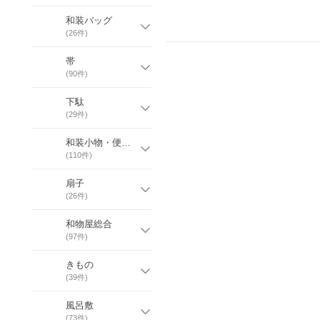
和装バッグ
(
26
件)
帯
(
90
件)
下駄
(
29
件)
和装小物・便利グッズ・お手入れグッズ
(
110
件)
扇子
(
26
件)
和物屋総合
(
97
件)
きもの
(
39
件)
風呂敷
(
73
件)