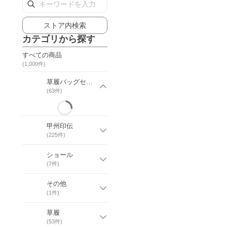
ストア内検索
カテゴリから探す
すべての商品
(
1,000
件)
草履バッグセット
(
63
件)
甲州印伝
(
225
件)
ショール
(
7
件)
その他
(
1
件)
草履
(
53
件)