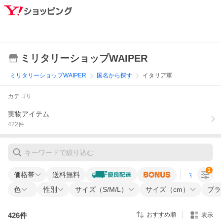
ミリタリーショップWAIPER
ミリタリーショップWAIPER
国名から探す
イタリア軍
カテゴリ
実物アイテム
422
件
1
価格帯
送料無料
すべての条
色
性別
サイズ（S/M/L）
サイズ（cm）
ブラ
426
件
おすすめ順
表示