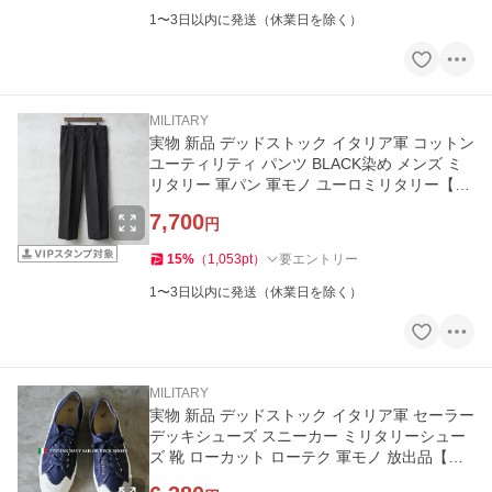
1〜3日以内に発送（休業日を除く）
MILITARY
実物 新品 デッドストック イタリア軍 コットン
ユーティリティ パンツ BLACK染め メンズ ミ
リタリー 軍パン 軍モノ ユーロミリタリー【ク
ーポン対象外】【I】
7,700
円
15
%
（
1,053
pt
）
要エントリー
1〜3日以内に発送（休業日を除く）
MILITARY
実物 新品 デッドストック イタリア軍 セーラー
デッキシューズ スニーカー ミリタリーシュー
ズ 靴 ローカット ローテク 軍モノ 放出品【ク
ーポン対象外】【I】