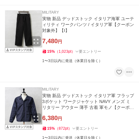
MILITARY
実物 新品 デッドストック イタリア海軍 ユーテ
ィリティ ワークパンツ / イタリア軍【クーポン
対象外】【I】
7,480
円
15
%
（
1,023
pt
）
要エントリー
1〜3日以内に発送（休業日を除く）
MILITARY
実物 新品 デッドストック イタリア軍 フラップ
3ポケット ワークジャケット NAVY メンズ ミ
リタリー アウター 薄手 古着 軍モノ【クーポン
対象外】【I】
6,380
円
15
%
（
872
pt
）
要エントリー
1〜3日以内に発送（休業日を除く）