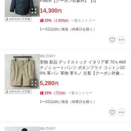
FIBER【クーポン対象外】【I】
14,300
円
15
%
（
1,956
pt
）
要エントリー
1〜3日以内に発送（休業日を除く）
MILITARY
実物 新品 デッドストック イタリア軍 70’s AMI
チノショートパンツ ボタンフライ コットン10
0% 軍パン 軍物 軍モノ 古着【クーポン対象
外】【I】
5,280
円
15
%
（
722
pt
）
要エントリー
1〜3日以内に発送（休業日を除く）
MILITARY