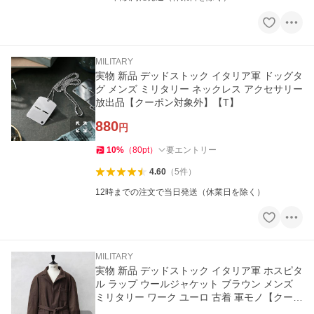
MILITARY
実物 新品 デッドストック イタリア軍 ドッグタ
グ メンズ ミリタリー ネックレス アクセサリー
放出品【クーポン対象外】【T】
880
円
10
%
（
80
pt
）
要エントリー
4.60
（
5
件
）
12時までの注文で当日発送（休業日を除く）
MILITARY
実物 新品 デッドストック イタリア軍 ホスピタ
ル ラップ ウールジャケット ブラウン メンズ
ミリタリー ワーク ユーロ 古着 軍モノ【クーポ
ン対象外】【I】