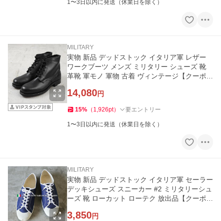
1〜3日以内に発送（休業日を除く）
MILITARY
実物 新品 デッドストック イタリア軍 レザー
ワークブーツ メンズ ミリタリー シューズ 靴
革靴 軍モノ 軍物 古着 ヴィンテージ【クーポン
対象外】【I】
14,080
円
15
%
（
1,926
pt
）
要エントリー
1〜3日以内に発送（休業日を除く）
MILITARY
実物 新品 デッドストック イタリア軍 セーラー
デッキシューズ スニーカー #2 ミリタリーシュ
ーズ 靴 ローカット ローテク 放出品【クーポン
対象外】【I】
3,850
円