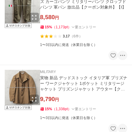
ズ カーゴパンツ ミリタリーパンツ クロップド
パンツ 軍パン 放出品【クーポン対象外】【I】
8,580
円
15
%
（
1,173
pt
）
要エントリー
3.17
（
6
件
）
1〜3日以内に発送（休業日を除く）
MILITARY
実物 新品 デッドストック イタリア軍 プリズナ
ー ワークジャケット 1ポケット ミリタリージ
ャケット プリズンジャケット アウター【クー
ポン対象外】【I】
9,790
円
15
%
（
1,338
pt
）
要エントリー
1〜3日以内に発送（休業日を除く）