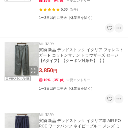
15
%
（
947
pt
）
要エントリー
5.00
（
5
件
）
1〜3日以内に発送（休業日を除く）
MILITARY
実物 新品 デッドストック イタリア フォレスト
ガード コットンサテン トラウザーズ セージ
【Aタイプ】【クーポン対象外】【I】
3,850
円
10
%
（
351
pt
）
要エントリー
1〜3日以内に発送（休業日を除く）
MILITARY
実物 新品 デッドストック イタリア軍 AIR FO
RCE ワークパンツ ネイビーブルー メンズ ミ