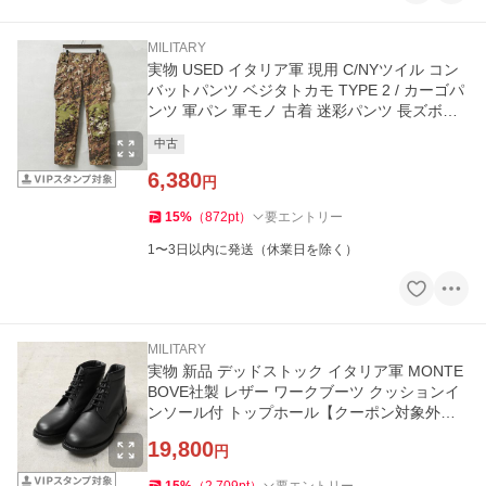
MILITARY
実物 USED イタリア軍 現用 C/NYツイル コン
バットパンツ ベジタトカモ TYPE 2 / カーゴパ
ンツ 軍パン 軍モノ 古着 迷彩パンツ 長ズボン
【クーポン対象外】【I】
中古
6,380
円
15
%
（
872
pt
）
要エントリー
1〜3日以内に発送（休業日を除く）
MILITARY
実物 新品 デッドストック イタリア軍 MONTE
BOVE社製 レザー ワークブーツ クッションイ
ンソール付 トップホール【クーポン対象外】
【I】
19,800
円