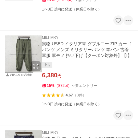
15
%
（
2,709
pt
）
要エントリー
1〜3日以内に発送（休業日を除く）
MILITARY
実物 USED イタリア軍 ダブルニー ZIP カーゴ
パンツ メンズ ミリタリーパンツ 軍パン 古着
軍服 軍モノ 払い下げ【クーポン対象外】【I】
中古
6,380
円
15
%
（
872
pt
）
要エントリー
4.67
（
3
件
）
1〜3日以内に発送（休業日を除く）
MILITARY