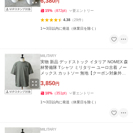
6,380
円
15
%
（
872
pt
）
要エントリー
4.38
（
29
件
）
1〜3日以内に発送（休業日を除く）
MILITARY
実物 新品 デッドストック イタリア NOMEX 森
林警備隊 Tシャツ ミリタリー ユーロ古着 ノー
メックス カットソー 無地【クーポン対象外】
【I】
3,850
円
10
%
（
351
pt
）
要エントリー
1〜3日以内に発送（休業日を除く）
MILITARY