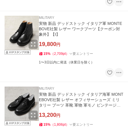
MILITARY
実物 新品 デッドストック イタリア軍 MONTE
BOVE社製 レザー ワークブーツ【クーポン対
象外】【I】
19,800
円
15
%
（
2,709
pt
）
要エントリー
1〜3日以内に発送（休業日を除く）
MILITARY
実物 新品 デッドストック イタリア海軍 MONT
EBOVE社製 レザー オフィサーシューズ ミリ
タリー ブーツ 革靴 軍物 軍モノ ビンテージ
【クーポン対象外】【I】
13,200
円
15
%
（
1,806
pt
）
要エントリー