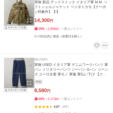
実物 新品 デッドストック イタリア軍 M.M. ソ
フトシェルジャケット ベジタトカモ【クーポ
ン対象外】【I】
14,300
円
15
%
（
1,956
pt
）
要エントリー
1〜3日以内に発送（休業日を除く）
MILITARY
実物 USED イタリア軍 デニムワークパンツ 軍
パン ミリタリーパンツ ジーパン Gパン ジーン
ズ ユーロ古着 軍モノ 軍服 軍払い下げ 【クー
ポン対象外】【I】
中古
8,580
円
15
%
（
1,173
pt
）
要エントリー
4.67
（
3
件
）