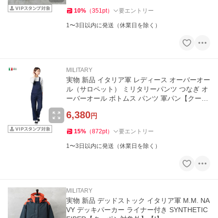
10
%
（
351
pt
）
要エントリー
1〜3日以内に発送（休業日を除く）
MILITARY
実物 新品 イタリア軍 レディース オーバーオー
ル（サロペット） ミリタリーパンツ つなぎ オ
ーバーオール ボトムス パンツ 軍パン【クーポ
ン対象外】【I】
6,380
円
15
%
（
872
pt
）
要エントリー
1〜3日以内に発送（休業日を除く）
MILITARY
実物 新品 デッドストック イタリア軍 M.M. NA
VY デッキパーカー ライナー付き SYNTHETIC