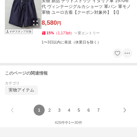
実物 新品 デッドストック イタリア軍 1970年
代 ヴィンテージグルカショーツ 軍パン 軍モノ
軍物 ユーロ古着【クーポン対象外】【I】
8,580
円
15
%
（
1,173
pt
）
要エントリー
1〜3日以内に発送（休業日を除く）
このページの関連情報
カテゴリ
実物アイテム
1
2
3
4
5
6
7
426
件中
1
〜
30
件