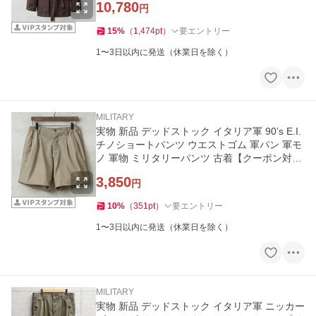
10,780
円
15
%
（
1,474
pt
）
要エントリー
1〜3日以内に発送（休業日を除く）
MILITARY
実物 新品 デッドストック イタリア軍 90’s E.I.
チノショートパンツ ウエストゴム 軍パン 軍モ
ノ 軍物 ミリタリーパンツ 古着【クーポン対象
外】【I】
3,850
円
10
%
（
351
pt
）
要エントリー
1〜3日以内に発送（休業日を除く）
MILITARY
実物 新品 デッドストック イタリア軍 ニッカー