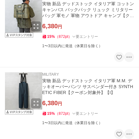
実物 新品 デッドストック イタリア軍 コットン
キャンバス バックパック リュック ミリタリー
バッグ 軍モノ 軍物 アウトドア キャンプ【クー
ポン対象外】【I】
6,380
円
15
%
（
872
pt
）
要エントリー
1〜3日以内に発送（休業日を除く）
MILITARY
実物 新品 デッドストック イタリア軍 M.M. デ
ッキオーバーパンツ サスペンダー付き SYNTH
ETIC FIBER【クーポン対象外】【I】
6,380
円
15
%
（
872
pt
）
要エントリー
1〜3日以内に発送（休業日を除く）