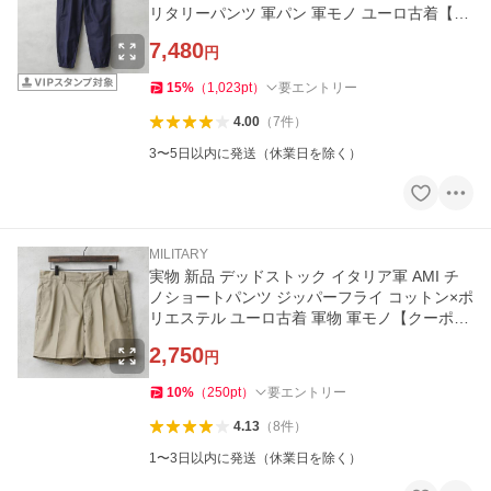
リタリーパンツ 軍パン 軍モノ ユーロ古着【ク
ーポン対象外】【T】
7,480
円
15
%
（
1,023
pt
）
要エントリー
4.00
（
7
件
）
3〜5日以内に発送（休業日を除く）
MILITARY
実物 新品 デッドストック イタリア軍 AMI チ
ノショートパンツ ジッパーフライ コットン×ポ
リエステル ユーロ古着 軍物 軍モノ【クーポン
対象外】【I】
2,750
円
10
%
（
250
pt
）
要エントリー
4.13
（
8
件
）
1〜3日以内に発送（休業日を除く）