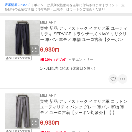
表示情報について
｜ポイントは原則税抜価格を基準に付与されます｜ポイント・支
払額等の正確な情報（付与条件・上限等）はカートをご確認ください
MILITARY
実物 新品 デッドストック イタリア軍 ユーティ
リティ SERVICE トラウザーズ NAVY ミリタリ
ー 軍パン 軍モノ 軍物 ユーロ古着【クーポン対
象外】【I】
6,930
円
15
%
（
947
pt
）
要エントリー
1〜3日以内に発送（休業日を除く）
MILITARY
実物 新品 デッドストック イタリア軍 コットン
ユーティリティ パンツ グレー 軍パン 軍物 軍
モノ ユーロ古着【クーポン対象外】【I】
6,930
円