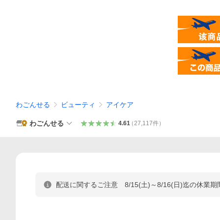
わごんせる
ビューティ
アイケア
わごんせる
4.61
（
27,117
件
）
配送に関するご注意 8/15(土)～8/16(日)迄の