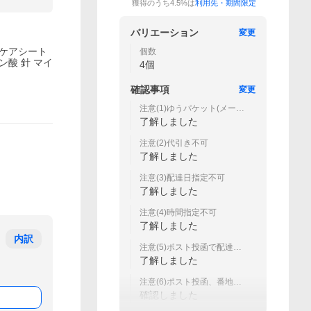
獲得のうち4.5%は
利用先・期間限定
バリエーション
変更
 ケアシート
個数
ン酸 針 マイ
4個
確認事項
変更
注意(1)ゆうパケット(メール
便)で送付(荷物補償なし)
了解しました
注意(2)代引き不可
了解しました
注意(3)配達日指定不可
了解しました
注意(4)時間指定不可
了解しました
内訳
注意(5)ポスト投函で配達さ
せていただきます。
了解しました
注意(6)ポスト投函、番地・
部屋No.要確認
確認しました