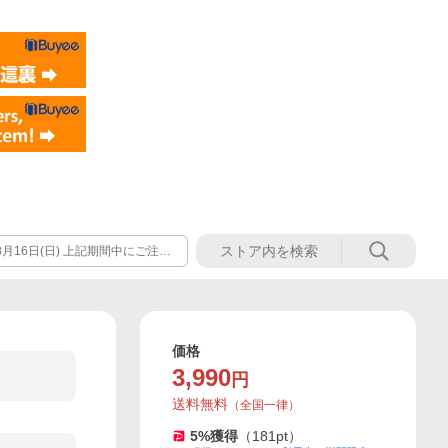
8月16日(日) 上記期間中にご注文
頂きます。 ※商品によっては休業
価格
3,990
円
送料無料
（
全国一律
）
5
%獲得
（
181
pt）