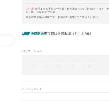
ご注意
表示よりも実際の付与数・付与率が少ない場合があります（
与上限、未確定の付与等）
原則税抜価格が対象です。特典詳細は内訳でご確認ください。
東京都は最短8/10（月）お届け
バリエーション
1個
2個
3個
4個
10個
ストアコメント