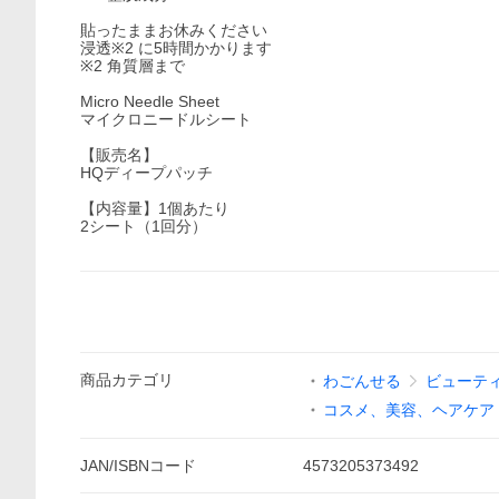
貼ったままお休みください
浸透※2 に5時間かかります
※2 角質層まで
Micro Needle Sheet
マイクロニードルシート
【販売名】
HQディープパッチ
【内容量】1個あたり
2シート（1回分）
商品
カテゴリ
わごんせる
ビューテ
コスメ、美容、ヘアケア
JAN/ISBNコード
4573205373492