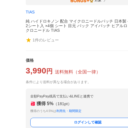
対象
TIAS
純 ハイドロキノン 配合 マイクロニードルパッチ 日本製
2シート入 ×4個 シート 目元 パック アイパッチ ヒアルロ
クロニードル TIAS
1
件のレビュー
価格
3,990
円
送料無料
（
全国一律
）
条件により送料が異なる場合があります。
全額PayPay残高で支払い&LINEと連携で
獲得
5
%
（
181
pt）
獲得のうち4.5%は
利用先・期間限定
ログインして確認