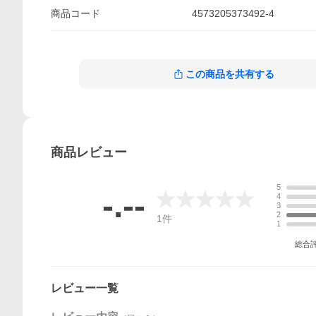
商品
コード
4573205373492-4
この商品を共有する
商品
レビュー
5
-.--
4
3
2
1
件
1
総合
レビュー一覧