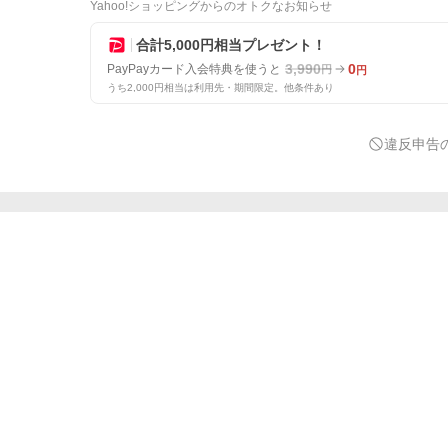
Yahoo!ショッピングからのオトクなお知らせ
合計5,000円相当プレゼント！
3,990
0
PayPayカード入会特典を使うと
円
円
うち2,000円相当は利用先・期間限定。他条件あり
違反申告