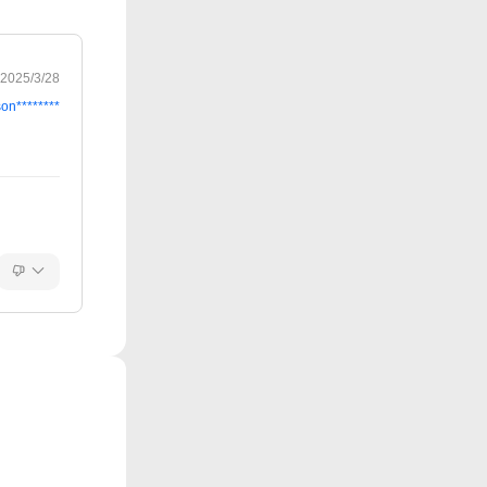
2025/3/28
son********