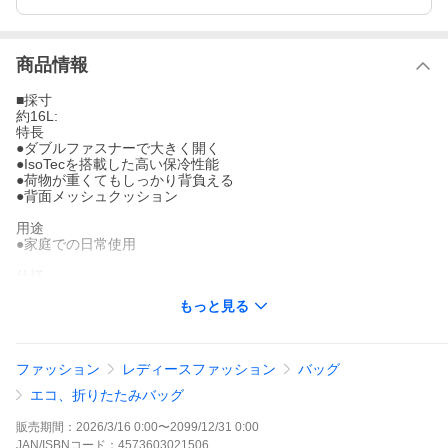
商品情報
■採寸
約16L:
特長
●ダブルファスナーで大きく開く
●IsoTecを搭載した高い保冷性能
●荷物が重くてもしっかり背負える
●背面メッシュクッション
用途
●家庭での日常使用
仕様
●商品名：保冷バックパック ＲＦＰ−０１６ ＡＬＢ
もっと見る
JANコード
●4573603021506
ファッション
レディースファッション
バッグ
※品質向上のため予告なく仕様を変更する場合がございます。パ
エコ、折りたたみバッグ
ッケージのリニューアル等につき、商品画像が異なる場合がござ
います。商品画像の色合いは、画像処理上、若干異なる場合がご
販売期間：
2026/3/16 0:00
〜
2099/12/31 0:00
ざいます。
JAN/ISBNコード：
4573603021506