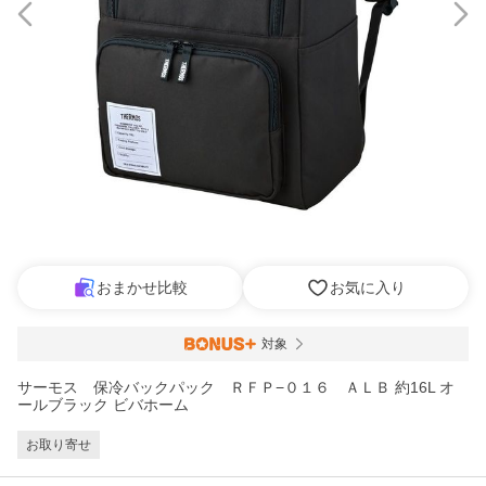
おまかせ比較
お気に入り
対象
サーモス 保冷バックパック ＲＦＰ−０１６ ＡＬＢ 約16L オ
ールブラック ビバホーム
お取り寄せ