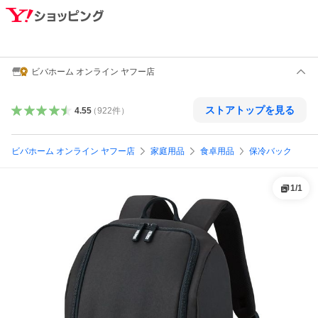
ビバホーム オンライン ヤフー店
ストアトップを見る
4.55
（
922
件
）
ビバホーム オンライン ヤフー店
家庭用品
食卓用品
保冷バック
1
/
1