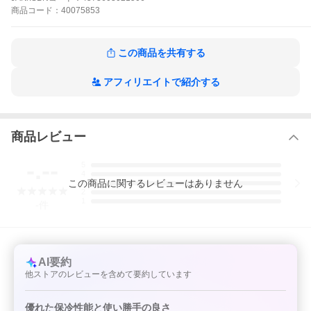
商品
コード：
40075853
この商品を共有する
アフィリエイトで紹介する
商品レビュー
-.--
5
4
この
商品
に関するレビューはありません
3
2
1
-
件
AI要約
他ストアのレビューを含めて要約しています
優れた保冷性能と使い勝手の良さ