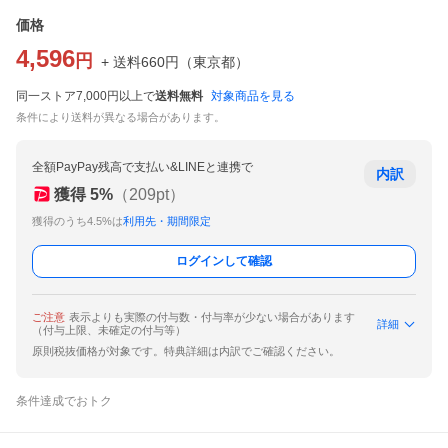
価格
4,596
円
+ 送料
660
円
（
東京都
）
同一ストア7,000円以上で
送料無料
対象商品を見る
条件により送料が異なる場合があります。
全額PayPay残高で支払い&LINEと連携で
内訳
獲得
5
%
（
209
pt）
獲得のうち4.5%は
利用先・期間限定
ログインして確認
ご注意
表示よりも実際の付与数・付与率が少ない場合があります
詳細
（付与上限、未確定の付与等）
原則税抜価格が対象です。特典詳細は内訳でご確認ください。
条件達成でおトク