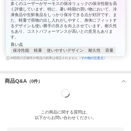
多くのユーザーがサーモスの保冷リュックの保冷性能を高
く評価しています。特に、暑い時期の買い物において、冷
凍食品や生鮮食品をしっかり保冷できる点が好評です。ま
た、軽量で荷物の出し入れがしやすく、身体にフィットす
るデザインも使い勝手の良さを向上させています。耐久性
もあり、コストパフォーマンスが高いとの意見もありま
す。
良い点
保冷性能
軽量
使いやすいデザイン
耐久性
容量
その他の注意点
AI回答の正確性や商品の効果は保証されません（
）
商品Q&A
（
0
件）
この
商品
に関する質問は、
以下からお問い合わせください。