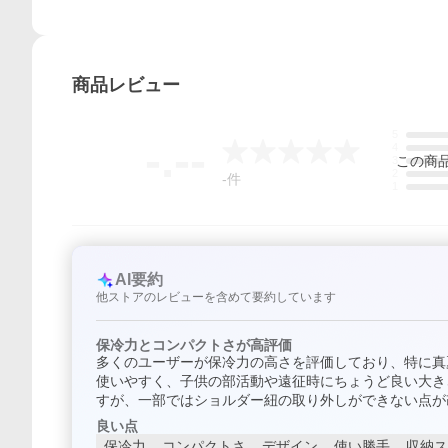
商品
レビュー
5
-.--
4
この
商
3
2
-
件
1
AI要約
他ストアのレビューを含めて要約しています
保冷力とコンパクトさが高評価
多くのユーザーが保冷力の高さを評価しており、特に真
使いやすく、子供の部活動や遠征時にちょうど良い大き
すが、一部ではショルダー紐の取り外しができない点が
良い点
保冷力
コンパクトさ
デザイン
使い勝手
収納ス