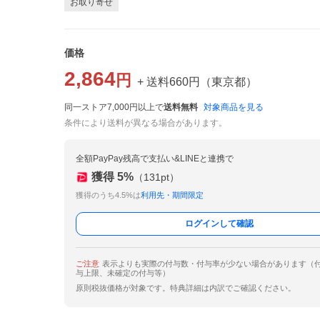
お取り寄せ
価格
2,864
円
+ 送料
660
円
（
東京都
）
同一ストア7,000円以上で
送料無料
対象商品を見る
条件により送料が異なる場合があります。
全額PayPay残高で支払い&LINEと連携で
獲得
5
%
（
131
pt）
獲得のうち4.5%は
利用先・期間限定
ログインして確認
ご注意
表示よりも実際の付与数・付与率が少ない場合があります（
与上限、未確定の付与等）
原則税抜価格が対象です。特典詳細は内訳でご確認ください。