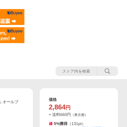
価格
L オールブ
2,864
円
+ 送料
660
円
（
東京都
）
5
%獲得
（
131
pt）