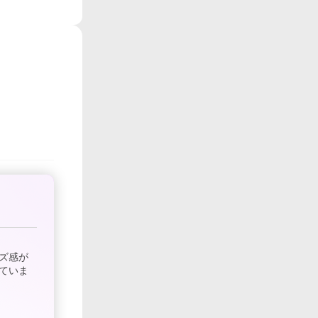
ズ感が
ていま