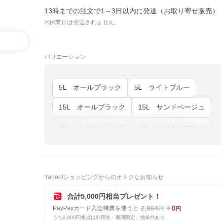
13時までの注文で1～3日以内に発送（お取り寄せ販売）
※休業日は発送されません。
バリエーション
5L オールブラック
5L ライトブルー
15L オールブラック
15L サンドベージュ
20L オールブラック
20L サンドベージュ
Yahoo!ショッピングからのオトクなお知らせ
合計5,000円相当プレゼント！
2,864
0
PayPayカード入会特典を使うと
円
円
うち2,000円相当は利用先・期間限定。他条件あり