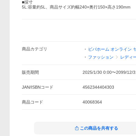
■採寸
5L:容量約5L、商品サイズ約幅240×奥行150×高さ190mm
商品
カテゴリ
ビバホーム オンライン 
ファッション
レディ
販売期間
2025/1/30 0:00
〜
2099/12/3
JAN/ISBNコード
4562344404303
商品
コード
40068364
この商品を共有する