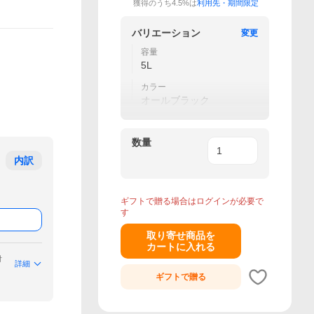
獲得のうち4.5%は
利用先・期間限定
バリエーション
変更
容量
5L
カラー
オールブラック
数量
内訳
ギフトで贈る場合はログインが必要で
す
取り寄せ商品を
カートに入れる
付
詳細
ギフトで
贈る