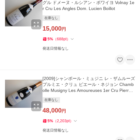
グル ドメーヌ・ルシアン・ボワイヨ Volnay 1e
r Cru Les Angles Dom. Lucien Boillot
在庫なし
15,000
円
5
%
（
688
pt
）
発送日情報なし
[2009]シャンボール・ミュジニ レ・ザムルーズ
プルミエ・クリュ ピエール・ネジョン Chamb
olle Musigny Les Amoureuses 1er Cru Pierre
Naigeon
在庫なし
48,000
円
5
%
（
2,203
pt
）
発送日情報なし