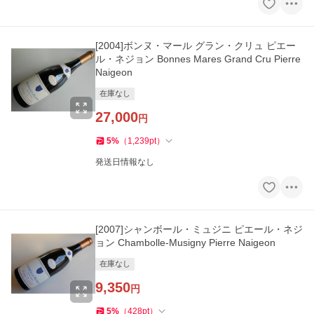
[2004]ボンヌ・マール グラン・クリュ ピエー
ル・ネジョン Bonnes Mares Grand Cru Pierre
Naigeon
在庫なし
27,000
円
5
%
（
1,239
pt
）
発送日情報なし
[2007]シャンボール・ミュジニ ピエール・ネジ
ョン Chambolle-Musigny Pierre Naigeon
在庫なし
9,350
円
5
%
（
428
pt
）