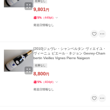
在庫なし
9,801
円
5
%
（
449
pt
）
発送日情報なし
[2010]ジュヴレ・シャンベルタン ヴィエイユ・
ヴィーニュ ピエール・ネジョン Gevrey-Cham
bertin Vieilles Vignes Pierre Naigeon
在庫なし
8,800
円
5
%
（
404
pt
）
発送日情報なし