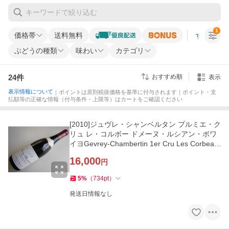
1
価格帯
送料無料
すべての条
ぶどうの種類
味わい
カテゴリ
24
件
おすすめ順
表示
表示情報について
｜ポイントは原則税抜価格を基準に付与されます｜ポイント・支
払額等の正確な情報（付与条件・上限等）はカートをご確認ください
[2010]ジュヴレ・シャンベルタン プルミエ・ク
リュ レ・コルボー ドメーヌ・ルシアン・ボワ
イヨGevrey-Chambertin 1er Cru Les Corbeau
x Dom. Lucien Boillot
16,000
円
5
%
（
734
pt
）
発送日情報なし