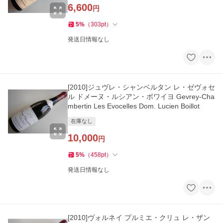
6,600
円
5
%
（
303
pt
）
発送日情報なし
[2010]ジュヴレ・シャンベルタン レ・ゼヴォセ
ル ドメーヌ・ルシアン・ボワイヨ Gevrey-Cha
mbertin Les Evocelles Dom. Lucien Boillot
在庫なし
10,000
円
5
%
（
458
pt
）
発送日情報なし
[2010]ヴォルネイ プルミエ・クリュ レ・ザン