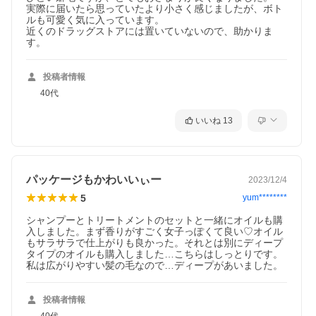
実際に届いたら思っていたより小さく感じましたが、ボト
ルも可愛く気に入っています。

近くのドラッグストアには置いていないので、助かりま
す。
投稿者情報
40代
いいね
13
パッケージもかわいいぃー
2023/12/4
5
yum********
シャンプーとトリートメントのセットと一緒にオイルも購
入しました。まず香りがすごく女子っぽくて良い♡オイル
もサラサラで仕上がりも良かった。それとは別にディープ
タイプのオイルも購入しました…こちらはしっとりです。
投稿者情報