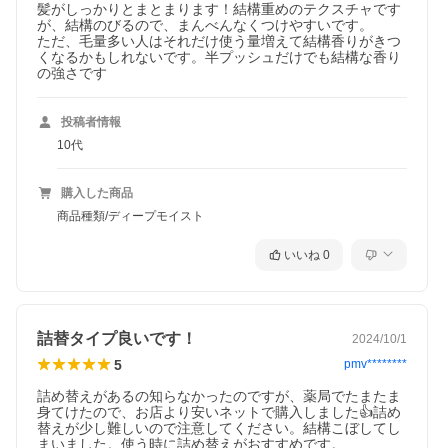
髪がしっかりとまとまります！結構重めのテクスチャです
が、結構のびるので、まんべんなくつけやすいです。

ただ、毛量多い人はそれだけ使う量増えて結構香りがきつ
くなるかもしれないです。半プッシュだけでも結構な香り
の強さです
投稿者情報
10代
購入した商品
商品種類/ディープモイスト
いいね
0
詰替タイプ良いです！
2024/10/1
5
pmv********
詰め替えがあるの知らなかったのですが、薬局でたまたま
身てけたので、お店より安いネットで購入しました👍詰め
替えが少し難しいので注意してください。結構こぼしてし
まいました。使う時に詰め替えがおすすめです。