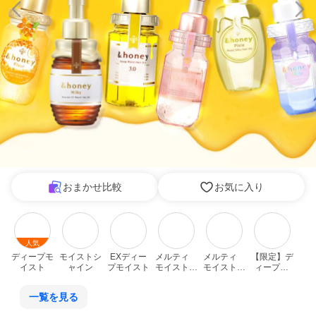
おまかせ比較
お気に入り
人気
ディープモ
モイストシ
EXディー
メルティ　
メルティ　
【限定】デ
イスト
ャイン
プモイスト
モイストリ
モイストリ
ィープ　/
ペアー
ッチ
　VT
一覧を見る