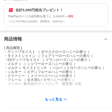
合計5,000円相当プレゼント！
1,540
0
PayPayカード入会特典を使うと
円
円
うち2,000円相当は利用先・期間限定。他条件あり
商品情報
[ 商品種類 ]
・ディープモイスト （ ダマスクローズハニーの香り ）
・モイストシャイン （ フェアリーローズハニーの香り ）
・EXディープモイスト （ グランローズハニーの香り ）
・メルティ （ シャワーローズハニーの香り ）
・メルティ モイストリッチ （ ベルベットローズハニーの香り ）
・シルキー （ エデンフルールハニーの香り ）
・クリーミー （ メリーベリーハニーの香り ）
・フルール （ 金木犀&ミモザハニーの香り ）
メーカー: 株式会社ヴィークレア 製造国: 日本
関連ワード :
&ハニー ハチミツ美容 うねり くせ毛 レディース ランキング 女性
もっと見る
用 オーガニックシャンプー ノンシリコンシャンプー ヘアケア ヘ
アケアセット ヘアマスク ヘアオイル ダメージケア ダメージ ケア
人気 おすすめ オススメ 誕生日 母の日 プレゼント ギフト 贈り物
20代 30代 40代 50代 60代 女性 オーガニック ボタニカル モイス