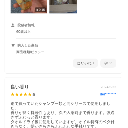
0:15
投稿者情報
60歳以上
購入した商品
商品種類/ピクシー
いいね
1
良い香り
2024/3/22
5
dei********
別で買っていたシャンプー類と同シリーズで使用しまし
た。

香りが良く持続性もあり、次の入浴時まで香ります。強過
ぎずふわっと香ります。

タオルドライ後に使用していますが、オイル特有のベタ付
きもなく、髪がさらさらふわふわな手触りです。