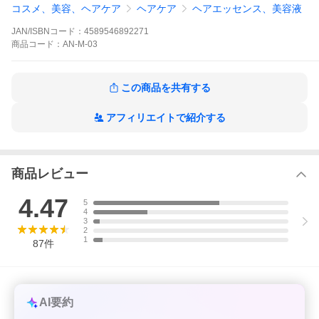
コスメ、美容、ヘアケア
ヘアケア
ヘアエッセンス、美容液
ト アミノ酸 アミノ酸系 無添加 美容成分 美容室品質 美容院品質
サロン品質 サロンクオリティ いい匂い いい香り 爆買
JAN/ISBNコード：
4589546892271
商品
コード：
AN-M-03
この商品を共有する
アフィリエイトで紹介する
商品レビュー
4.47
5
4
3
2
1
87
件
AI要約