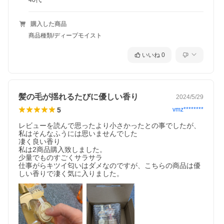
40代
購入した商品
商品種類/ディープモイスト
いいね
0
髪の毛が揺れるたびに優しい香り
2024/5/29
5
vmz********
レビューを読んで思ったより小さかったとの事でしたが、
私はそんなふうには思いませんでした

凄く良い香り

私は2商品購入致しました。

少量でものすごくサラサラ

仕事がらキツイ匂いはダメなのですが、こちらの商品は優
しい香りで凄く気に入りました。