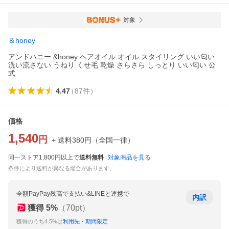
対象
＆honey
アンドハニー &honey ヘアオイル オイル スタイリング いい匂い
洗い流さない うねり くせ毛 乾燥 さらさら しっとり いい匂い 公
式
4.47
（
87
件
）
価格
1,540
円
+ 送料
380
円
（
全国一律
）
同一ストア1,800円以上で
送料無料
対象商品を見る
条件により送料が異なる場合があります。
全額PayPay残高で支払い&LINEと連携で
内訳
獲得
5
%
（
70
pt）
獲得のうち4.5%は
利用先・期間限定