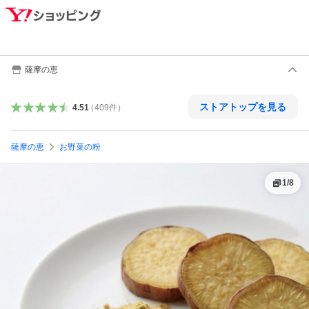
薩摩の恵
ストアトップを見る
4.51
（
409
件
）
薩摩の恵
お野菜の粉
1
/
8