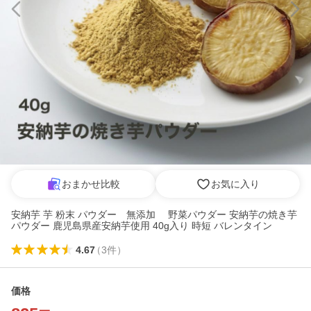
おまかせ比較
お気に入り
安納芋 芋 粉末 パウダー 無添加 野菜パウダー 安納芋の焼き芋
パウダー 鹿児島県産安納芋使用 40g入り 時短 バレンタイン
4.67
（
3
件
）
価格