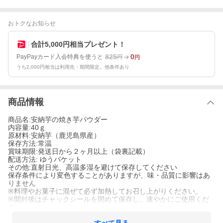
おトクなお知らせ
合計5,000円相当プレゼント！
825
0
PayPayカード入会特典を使うと
円
円
うち2,000円相当は利用先・期間限定。他条件あり
商品情報
商品名:安納芋の焼き芋パウダー
内容量:40ｇ
原材料:安納芋（鹿児島県産）
保存方法:常温
賞味期限:発送日から２ヶ月以上（袋裏記載）
配送方法: ゆうパケット
その他:直射日光、高温多湿を避けて保存してください
保存条件により変色することがありますが、味・品質に影響はあ
りません
※料理やお菓子に混ぜて必ず加熱してお召し上がりください。
※開封後はチャックシールを閉めて保存し、速やかにご使用くだ
さい。
※乾燥剤を封入しておりますので、誤って食べないようご注意く