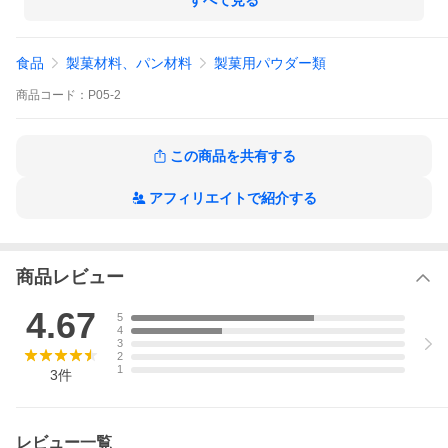
ださい。
すべて見る
製造者: 株式会社オキス
鹿児島県鹿屋市下高隈町5454-11
食品
製菓材料、パン材料
製菓用パウダー類
商品
コード：
P05-2
この商品を共有する
アフィリエイトで紹介する
商品レビュー
4.67
5
4
3
2
1
3
件
レビュー一覧