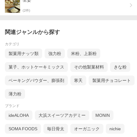
生姜
(
2
件)
関連ジャンルから探す
カテゴリ
製菓用ナッツ類
強力粉
米粉、上新粉
菓子、ホットケーキミックス
その他製菓材料
きな粉
ベーキングパウダー、膨張剤
寒天
製菓用チョコレート
薄力粉
ブランド
ideALOHA
大浜スイーツアカデミー
MONIN
SOMA FOODS
毎日骨太
オーガニック
nichie