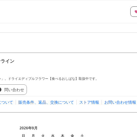
ンライン
ン」。ドライエディブルフラワー【食べるおしばな】取扱中です。
問い合わせ
について
販売条件、返品、交換について
ストア情報
お問い合わせ情報
2026年9月
日
月
火
水
木
金
土