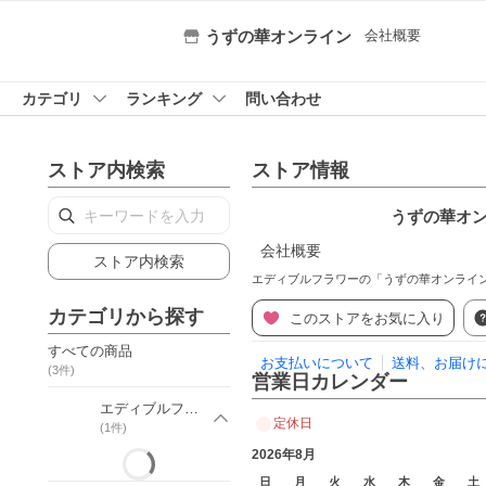
会社概要
うずの華オンライン
カテゴリ
ランキング
問い合わせ
ストア内検索
ストア情報
うずの華オ
会社概要
ストア内検索
エディブルフラワーの「うずの華オンライ
カテゴリから探す
このストアをお気に入り
すべての商品
お支払いについて
送料、お届け
(
3
件)
営業日カレンダー
エディブルフラワー「うずの華」
定休日
(
1
件)
2026年8月
日
月
火
水
木
金
土