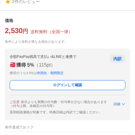
2
件のレビュー
価格
2,530
円
送料無料
（
全国一律
）
条件により送料が異なる場合があります。
全額PayPay残高で支払い&LINEと連携で
内訳
獲得
5
%
（
115
pt）
獲得のうち4.5%は
利用先・期間限定
ログインして確認
ご注意
表示よりも実際の付与数・付与率が少ない場合があります
詳細
（付与上限、未確定の付与等）
原則税抜価格が対象です。特典詳細は内訳でご確認ください。
条件達成でおトク