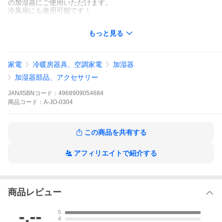
の加湿器にご使用いただけます。
冷風扇にも使用可能です！
●特徴
もっと見る
・加湿除菌で快適空間！！
加湿器のヌメリや嫌なニオイを防ぎ、タンク内は雑菌をしっかり
除去します。
・赤ちゃんやペットがいるご家庭にも
家電
冷暖房器具、空調家電
加湿器
食品添加物にも使われている成分を使用。安全性にも配慮いたし
ました。
加湿器部品、アクセサリー
＜使用方法＞
JAN/ISBNコード：
4968909054684
●加湿器タンクの水量に対して本品を適量投入し、通常運転しま
商品
コード：
A-JO-0304
す。
※タンクの水補充のたびに入れることをお勧めします。
※人、ペットがいる所でも使用できます。
※ピンクの着色汚れが発生することがありますが（本品使用によ
この商品を共有する
るものではありません）、スポンジや中性洗剤で簡単に落とすこ
とができます。
※天然由来成分を使用しており、茶色い沈殿物を生じることがあ
アフィリエイトで紹介する
りますが、品質に問題ありません。振ると溶解します。
使用量の目安
水量
使用量
6L
15mL
商品レビュー
4L
10mL
2L
5mL
-.--
5
1L
2.5mL
4