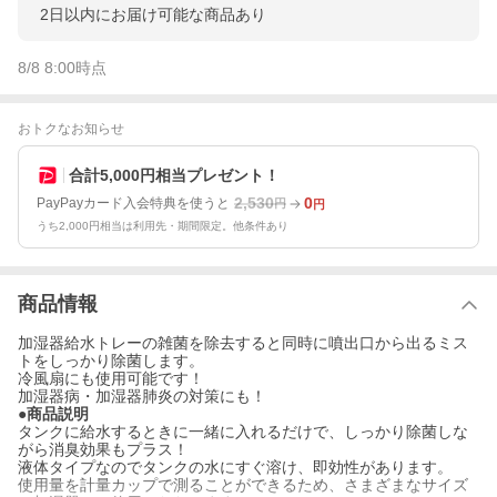
2日以内にお届け可能な商品あり
8/8 8:00
時点
おトクなお知らせ
合計5,000円相当プレゼント！
2,530
0
PayPayカード入会特典を使うと
円
円
うち2,000円相当は利用先・期間限定。他条件あり
商品情報
加湿器給水トレーの雑菌を除去すると同時に噴出口から出るミス
トをしっかり除菌します。
冷風扇にも使用可能です！
加湿器病・加湿器肺炎の対策にも！
●商品説明
タンクに給水するときに一緒に入れるだけで、しっかり除菌しな
がら消臭効果もプラス！
液体タイプなのでタンクの水にすぐ溶け、即効性があります。
使用量を計量カップで測ることができるため、さまざまなサイズ