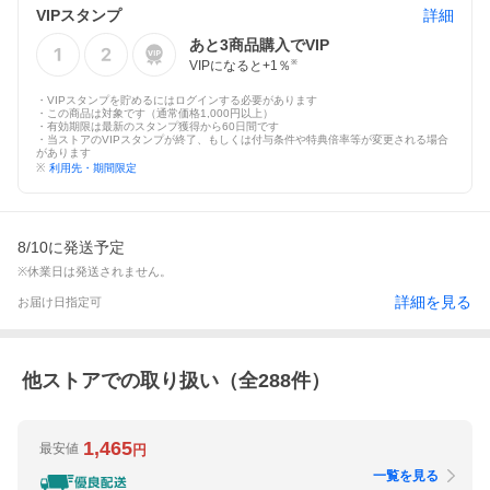
VIPスタンプ
詳細
あと
3
商品購入でVIP
VIPになると+
1
％
※
・VIPスタンプを貯めるにはログインする必要があります
・この商品は対象です（通常価格1,000円以上）
・有効期限は最新のスタンプ獲得から60日間です
・当ストアのVIPスタンプが終了、もしくは付与条件や特典倍率等が変更される場合
があります
※
利用先・期間限定
8/10に発送予定
※休業日は発送されません。
詳細を見る
お届け日指定可
他ストアでの取り扱い（全
288
件）
1,465
最安値
円
一覧を見る