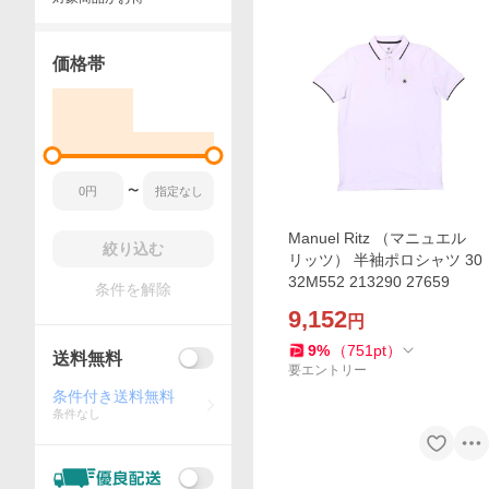
価格帯
〜
Manuel Ritz （マニュエル
絞り込む
リッツ） 半袖ポロシャツ 30
32M552 213290 27659
条件を解除
9,152
円
9
%
（
751
pt
）
送料無料
要エントリー
条件付き送料無料
条件なし