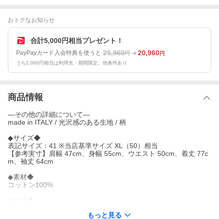
おトクなお知らせ
合計5,000円相当プレゼント！
25,960
20,960
PayPayカード入会特典を使うと
円
円
うち2,000円相当は利用先・期間限定。他条件あり
商品情報
―その他の詳細について―
made in ITALY / 光沢感のある生地 / 柄
◆サイズ◆
表記サイズ：41 ※当店基準サイズ XL（50）相当
【参考実寸】肩幅 47cm、身幅 55cm、ウエスト 50cm、着丈 77c
m、袖丈 64cm
◆素材◆
コットン100%
◆状態◆
新品未使用
もっと見る