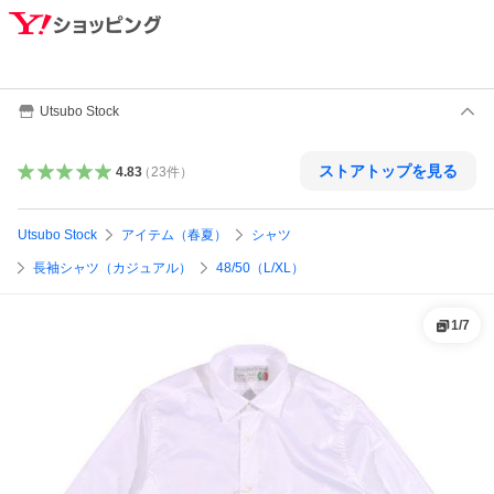
Utsubo Stock
ストアトップを見る
4.83
（
23
件
）
Utsubo Stock
アイテム（春夏）
シャツ
長袖シャツ（カジュアル）
48/50（L/XL）
1
/
7