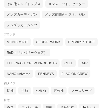
その他メンズトップス
メンズニット、セーター
メンズカーディガン
メンズ前開きべスト、ジレ
メンズラガーシャツ
ブランド
MONO-MART
GLOBAL WORK
FREAK'S STORE
ReD（リカバリーウェア）
THE CRAFT CREW PRODUCTS
CLEL
GAP
NANO universe
PENNEYS
FLAG ON CREW
袖タイプ
長袖
半袖
七分袖
五分袖
ノースリーブ
特徴
通気
ストレッチ
速乾
接触冷感
UVカット