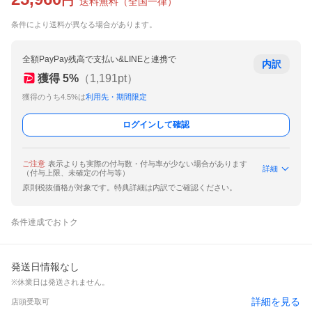
円
送料無料
（
全国一律
）
条件により送料が異なる場合があります。
全額PayPay残高で支払い&LINEと連携で
内訳
獲得
5
%
（
1,191
pt）
獲得のうち4.5%は
利用先・期間限定
ログインして確認
ご注意
表示よりも実際の付与数・付与率が少ない場合があります
詳細
（付与上限、未確定の付与等）
原則税抜価格が対象です。特典詳細は内訳でご確認ください。
条件達成でおトク
発送日情報なし
※休業日は発送されません。
詳細を見る
店頭受取可