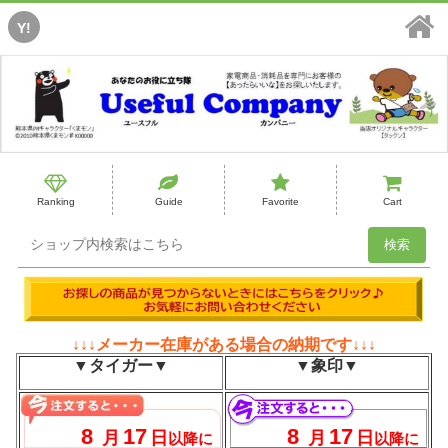
Y!
Ranking
Guide
Favorite
Cart
↓↓↓メーカー在庫がある場合の納期です↓↓↓
▼タイガー▼
▼象印▼