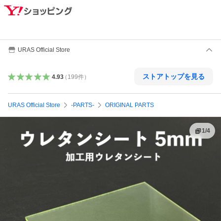
URAS Official Store
ストアトップを見る
4.93
（
199
件
）
URAS Official Store
-PARTS-
ORIGINAL PARTS
1
/
4