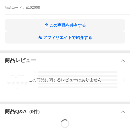
商品
コード：
E102008
この商品を共有する
アフィリエイトで紹介する
商品レビュー
-.--
5
4
この
商品
に関するレビューはありません
3
2
1
-
件
商品Q&A
（
0
件）