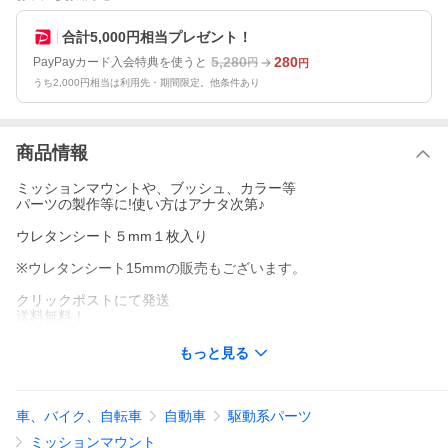
合計5,000円相当プレゼント！
5,280
280
PayPayカード入会特典を使うと
円
円
うち2,000円相当は利用先・期間限定。他条件あり
商品情報
ミッションマウントや、ブッシュ、カラー等
パーツの製作等に!使い方はアナタ次第♪
ウレタンシート５mm１枚入り
※ウレタンシート15mmの販売もございます。
クリックポストにて発送
送料無料！
もっと見る
車、バイク、自転車
自動車
駆動系パーツ
ミッションマウント