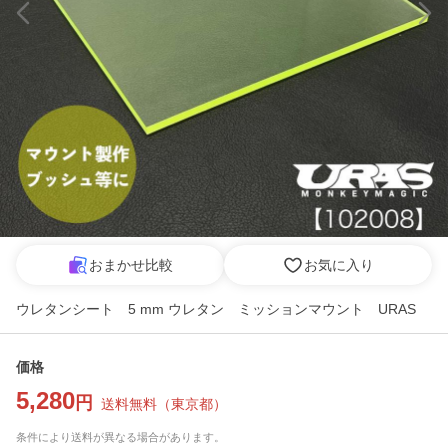
おまかせ比較
お気に入り
ウレタンシート 5 mm ウレタン ミッションマウント URAS
価格
5,280
円
送料無料
（
東京都
）
条件により送料が異なる場合があります。