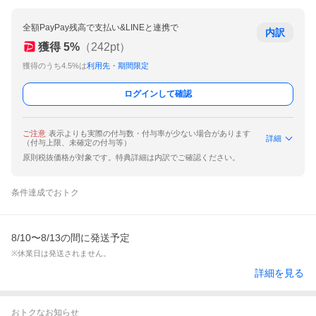
全額PayPay残高で支払い&LINEと連携で
内訳
獲得
5
%
（
242
pt）
獲得のうち4.5%は
利用先・期間限定
ログインして確認
ご注意
表示よりも実際の付与数・付与率が少ない場合があります
詳細
（付与上限、未確定の付与等）
原則税抜価格が対象です。特典詳細は内訳でご確認ください。
条件達成でおトク
8/10〜8/13の間に発送予定
※休業日は発送されません。
詳細を見る
おトクなお知らせ