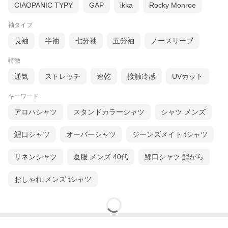
CIAOPANIC TYPY
GAP
ikka
Rocky Monroe
袖タイプ
長袖
半袖
七分袖
五分袖
ノースリーブ
特徴
通気
ストレッチ
速乾
接触冷感
UVカット
キーワード
アロハシャツ
スタンドカラーシャツ
シャツ メンズ
鯉口シャツ
オーバーシャツ
ジーンズメイト tシャツ
リネンシャツ
夏服 メンズ 40代
鯉口シャツ 鯉がら
おしゃれ メンズ tシャツ