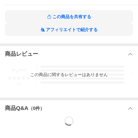
カラー
69seanery
素材
再生繊維（リヨセル） 100％
この商品を共有する
生産国
中国
アフィリエイトで紹介する
品番
292-12403
備考
2024SS/春夏
商品レビュー
その他のSCOTCH＆SODAの半袖シャツ
その他のSCOTCH＆SODAのアイテム
新着商品はこちらからご覧頂けます
-.--
5
4
この
商品
に関するレビューはありません
3
2
1
-
件
商品Q&A
（
0
件）