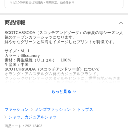
うち2,000円相当は利用先・期間限定。他条件あり
商品情報
SCOTCH&SODA（スコッチアンドソーダ）の春夏の毎シーズン人
気のオープンカラーシャツになります。
鮮やかなグリーンと深海をイメージしたプリントが特徴です。
サイズ：M、L
カラー：69seanery
素材：再生繊維（リヨセル） 100％
生産国：中国
SCOTCH&SODA（スコッチアンドソーダ）について
オランダ・アムステルダム発のカジュアルブランド。
クラシックやビンテージスタイルをヒントに、世界各地からさま
ざまなインスピレーションを得てデザインを行い、ハイクオリテ
ィで着心地の良いカジュアルスタイルを提案している
もっと見る
◆size (単位 : cm)
サイズ表記
着丈
肩幅
身幅
袖丈
M
61
57
60
52
ファッション
メンズファッション
トップス
L
63
58.5
62
54
シャツ、カジュアルシャツ
◆Detail
商品
コード：
292-12403