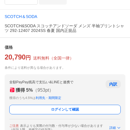
SCOTCH＆SODA
SCOTCH&SODA スコッチアンドソーダ メンズ 半袖プリントシャ
ツ 292-12407 2024SS 春夏 国内正規品
価格
20,790
円
送料無料
（
全国一律
）
条件により送料が異なる場合があります。
全額PayPay残高で支払い&LINEと連携で
内訳
獲得
5
%
（
953
pt）
獲得のうち4.5%は
利用先・期間限定
ログインして確認
ご注意
表示よりも実際の付与数・付与率が少ない場合があります
詳細
（付与上限、未確定の付与等）