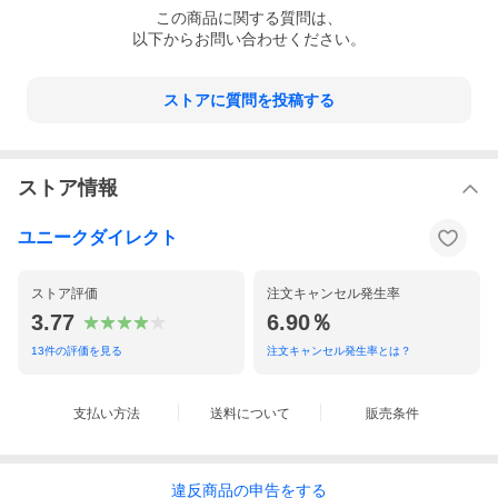
この
商品
に関する質問は、
■素材
以下からお問い合わせください。
ハンドル：メタル 操作ボタン：TPE
ランタン部分：PMMA
スピーカー：ナイロン
上下バンパー：PC＋TPE
ストアに質問を投稿する
背面ポート：ABS
中央：シリコン
■付属品
本体、ACアダプター
ストア情報
USBケーブル、ユーザーガイド
ユニークダイレクト
■保証期間
1年
■生産国
ストア評価
注文キャンセル発生率
中国
3.77
6.90％
13
件の評価を見る
注文キャンセル発生率とは？
支払い方法
送料について
販売条件
違反
商品の
申告をする