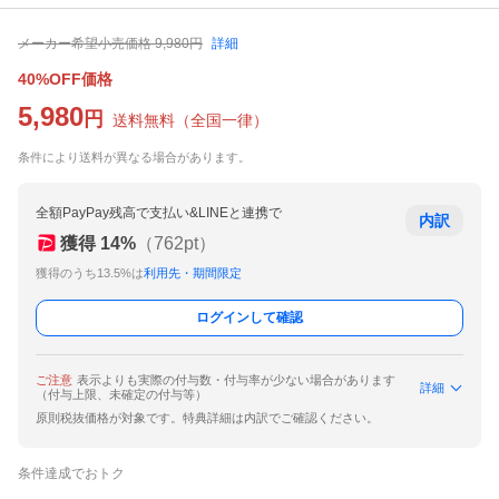
メーカー希望小売価格
9,980
円
詳細
40%OFF価格
5,980
円
送料無料
（
全国一律
）
条件により送料が異なる場合があります。
全額PayPay残高で支払い&LINEと連携で
内訳
獲得
14
%
（
762
pt）
獲得のうち13.5%は
利用先・期間限定
ログインして確認
ご注意
表示よりも実際の付与数・付与率が少ない場合があります
詳細
（付与上限、未確定の付与等）
原則税抜価格が対象です。特典詳細は内訳でご確認ください。
条件達成でおトク