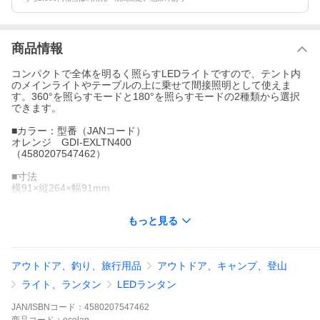
商品情報
コンパクトで全体を明るく照らすLEDライトですので、テント内
のメインライトやテーブルの上に乗せて間接照明として使えま
す。360°を照らすモードと180°を照らすモードの2種類から選択
できます。
■カラー：型番（JANコード）
オレンジ GDI-EXLTN400
（4580207547462）
■寸法
横91×縦264×幅91mm
■LEDの明るさ
もっと見る
最大400ルーメン
■色温度
4000K(ケルビン)
アウトドア、釣り、旅行用品
アウトドア、キャンプ、登山
■ランタン連続時間
ライト、ランタン
LEDランタン
4時間から24時間(モードと明るさによる)
JAN/ISBNコード：
4580207547462
■スピーカー出力