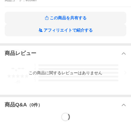
商品
コード：
ecolan
最大5W
■Bluetoothデバイスとの最大距離
約15m
この商品を共有する
■EcoConnectワイヤレス範囲
約9m
アフィリエイトで紹介する
■USB入力
5V 2A
商品レビュー
■USB出力
5V 2.1A
-.--
5
■音楽連続再生時間
4
約20時間(75%音量の場合)
この
商品
に関するレビューはありません
3
2
1
■リチウムバッテリー容量
-
件
4400mAh
■フル充電までにかかる時間
約3時間
商品Q&A
（
0
件）
■Bluetooth規格
4.2
■防水・防塵等級
IP67