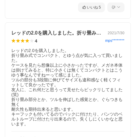
いいね
5
レッドの2.0を購入しました。折り畳み…
2021/7/30
4
mps********
レッドの2.0を購入しました。

折り畳み式でコンパクト、とゆう点が気に入って買いまし
た。

ケースを見たら想像以上に小さかったですが、メガネ本体
は掛けてみると、特に小さくは無くてコンパクトとはこう
ゆう事なんですねーって感じました。

ツルの部分も3段階に伸びてサイズも違和感なく軽くフィ
ットして良かったです。

友人に、これ何だと思うって見せたらビックリしてました
(笑)

折り畳み部分とか、ツルを伸ばした感覚とか、ぐらつきも
無く

耐久性も期待出来ると思います。

キーフックも付いてるのでバックに付けたり、パンツのベ
ルトループに付けたり出来るので。失くしにくいかなと思
います。