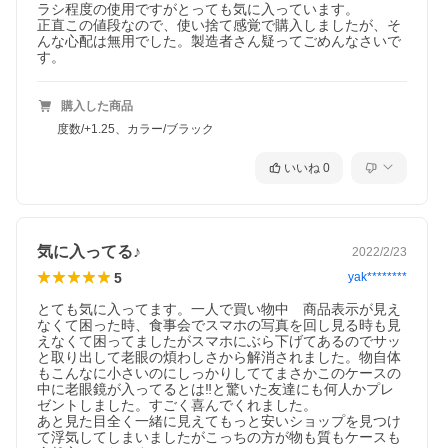
●返品・交換について●
ラシ程度の使用ですがとっても気に入っています。

商品の品質管理に関しまして万全を期しておりますが、万一商品
正直この値段なので、使い捨て感覚で購入しましたが、そ
が破損・汚損していた場合、またはご注文と異なる場合、到着後
んな心配は無用でした。製造者さん疑ってごめんなさいで
はすぐに商品の状態をご確認下さい。
す。
返品・交換をご希望される場合は下記をよくご一読頂いた上でお
申し出下さい。
購入した商品
・お客様側の責任により、傷や汚れ・破損等が生じた商品につき
度数/+1.25、カラー/ブラック
ましては返品・交換を承れません。
・商品ページに返品不可の記載のある商品（数量限定品など）は
対象外です。
いいね
0
・アウトレットおよびセール商品の返品はお受けできませんので
ご注意ください。
・返品期限：商品お届け日から起算して7日以内
〇お客様都合による返品の場合〇
気に入ってる♪
2022/2/23
・返品・交換の送料はお客様負担とさせていただきます。
・また、お客様都合による返品の商品を着払いにてご返送された
5
yak********
場合は、ユニメッドが送料として支払った金額を差し引いて返金
させていただきます。
とても気に入ってます。一人で買い物中　商品表示が見え
・お客様都合による交換の商品を着払いにてご返送された場合
なくて困った時、食事会でスマホの写真を回し見る時も見
は、ユニメッドが送料として支払った金額を注文金額より差し引
えなくて困ってましたがスマホにぶら下げてあるのでサッ
かせていただきます。
と取り出して老眼の煩わしさから解消されました。物自体
なお、ご注文時にお支払いいただいた配送料、手数料は返金でき
もこんなに小さいのにしっかりしててまさかこのケースの
ませんので予めご了承ください。
中に老眼鏡が入ってるとは‼︎と驚いた友達にも何人かプレ
お客様都合（例）
ゼントしました。すごく喜んでくれました。

例）「サイズが大きい・小さい、イメージと違う、重い、度数が
あと見た目全く一緒に見えてもっと安いショップを見つけ
合わない」など
て浮気してしまいましたがこっちの方が物も質もケースも