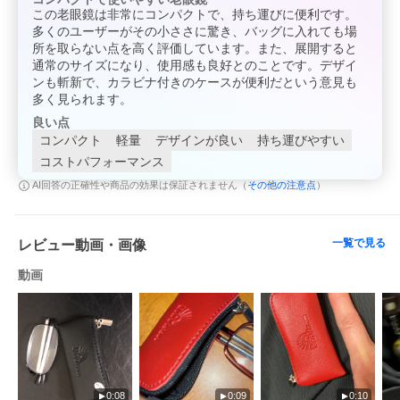
この老眼鏡は非常にコンパクトで、持ち運びに便利です。
多くのユーザーがその小ささに驚き、バッグに入れても場
所を取らない点を高く評価しています。また、展開すると
通常のサイズになり、使用感も良好とのことです。デザイ
ンも斬新で、カラビナ付きのケースが便利だという意見も
多く見られます。
良い点
コンパクト
軽量
デザインが良い
持ち運びやすい
コストパフォーマンス
その他の注意点
AI回答の正確性や商品の効果は保証されません（
）
一覧で見る
レビュー動画・画像
動画
0:08
0:09
0:10