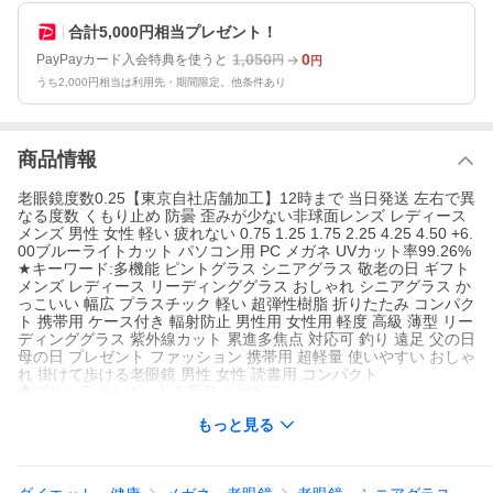
合計5,000円相当プレゼント！
1,050
0
PayPayカード入会特典を使うと
円
円
うち2,000円相当は利用先・期間限定。他条件あり
商品情報
老眼鏡度数0.25【東京自社店舗加工】12時まで 当日発送 左右で異
なる度数 くもり止め 防曇 歪みが少ない非球面レンズ レディース
メンズ 男性 女性 軽い 疲れない 0.75 1.25 1.75 2.25 4.25 4.50 +6.
00ブルーライトカット パソコン用 PC メガネ UVカット率99.26%
★キーワード:多機能 ピントグラス シニアグラス 敬老の日 ギフト
メンズ レディース リーディンググラス おしゃれ シニアグラス か
っこいい 幅広 プラスチック 軽い 超弾性樹脂 折りたたみ コンパク
ト 携帯用 ケース付き 輻射防止 男性用 女性用 軽度 高級 薄型 リー
ディンググラス 紫外線カット 累進多焦点 対応可 釣り 遠足 父の日
母の日 プレゼント ファッション 携帯用 超軽量 使いやすい おしゃ
れ 掛けて歩ける老眼鏡 男性 女性 読書用 コンパクト
◆ブルーライトカット＆変色メガネ
室内では、有害な青色光をカットして、眼精疲労を解消して、頭
もっと見る
痛を緩和します。室外では、有害な紫外線をカットすることがで
きます。