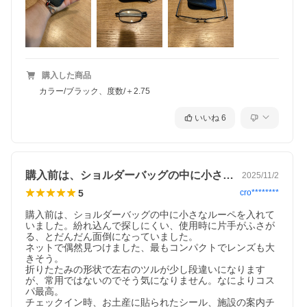
購入した商品
カラー/ブラック、度数/＋2.75
＼ケース付き！手のひらサイズの老眼鏡／
超軽量で手のひらにすっぽり。
いいね
6
折りたためるのでいつでもどこでも持ち運び可能！
耐久性に優れた丁番、どんな鼻の形でもフィットする"鼻パッド一
体型"
テンプルは伸縮するのでコンパクトにできます！
購入前は、ショルダーバッグの中に小さな…
2025/11/2
ケース付きなので、キーホルダーやベルトループ、バッグやポー
5
cro********
チのポケットなど収納場所にも困らない。
購入前は、ショルダーバッグの中に小さなルーペを入れて
カラーはベーシックなブラックとレッドの2色をご用意。
いました。紛れ込んで探しにくい、使用時に片手がふさが
「コスパ最高」「携帯するのにとてもいい！」と大好評の折畳み
る、とだんだん面倒になっていました。

老眼鏡です♪
ネットで偶然見つけました、最もコンパクトでレンズも大
きそう。

折りたたみの形状で左右のツルが少し段違いになります
※当社では、ペーパーレス化促進のため、【領収書】【納品書】
が、常用ではないのでそう気になりません。なによりコス
【請求書】などは同梱しておりません。
パ最高。

チェックイン時、お土産に貼られたシール、施設の案内チ