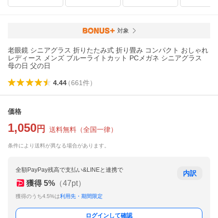
対象
老眼鏡 シニアグラス 折りたたみ式 折り畳み コンパクト おしゃれ
レディース メンズ ブルーライトカット PCメガネ シニアグラス
母の日 父の日
4.44
（
661
件
）
価格
1,050
円
送料無料
（
全国一律
）
条件により送料が異なる場合があります。
全額PayPay残高で支払い&LINEと連携で
内訳
獲得
5
%
（
47
pt）
獲得のうち4.5%は
利用先・期間限定
ログインして確認