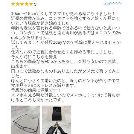
5
chp********
10cm〜15cm近くしてスマホが見れる様になりました！

近視の度数が進み、コンタクトを強くすると近くが見にく
いという現象が起き始めました。

年齢も老眼を言われる年齢ではあるので仕方ないと思いつ
つ、コンタクトで乱視と遠近両用があるのはメニコンの2w
eekしかありません。

試してみましたが普段1dayなので乾燥に耐えられませんで
した。

仕方ないので近視に合わせ近くを諦める事にしました。

そんな時にこちらを発見。

こちらの商品なら+0.5からあるし、金額も安いのでお試し
出来ます。

口コミでは微妙なものもありましたがダメ元で買ってみま
した。

ほんとに小さくて驚いたのと、近くのピントが合うのでス
マホ見るのにストレスが減ります。

予想外の効果に満足です！

スマホを見る時だけ欲しいのでスマホにくっつけて持ち歩
けるところも良かったです。