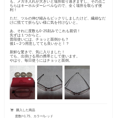
も、メガネ入れが大きいと場所取り過ぎますし、その点こ
ちらはキーホルダーレベルなので、全く場所を取らず便
利！

ただ、ツルの伸び縮みもビックリしましたけど、繊細なだ
けに慌てて折らない様に気を付けないと。

あ、それに度数も0･25刻みでこれも親切！

先ずは１つからと。

普段使いには、チョッと面倒かも？

後1～2つ用意してても良いかと！？

新鮮な驚きで、気に入りました！

でも、出掛ける用の携帯として使います。

やはり、毎日使うにはチョッと面倒。
購入した商品
度数/+1.75、カラー/レッド