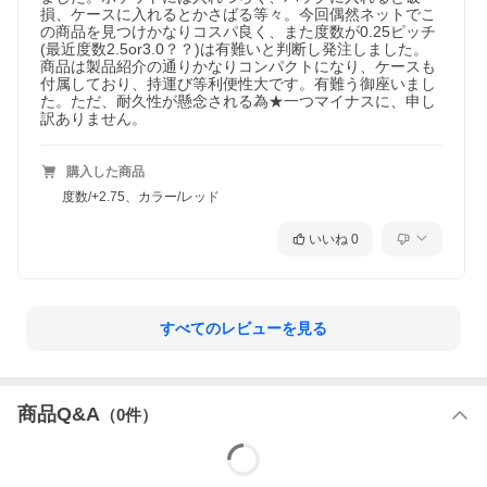
損、ケースに入れるとかさばる等々。今回偶然ネットでこ
の商品を見つけかなりコスパ良く、また度数が0.25ピッチ
(最近度数2.5or3.0？？)は有難いと判断し発注しました。
商品は製品紹介の通りかなりコンパクトになり、ケースも
付属しており、持運び等利便性大です。有難う御座いまし
た。ただ、耐久性が懸念される為★一つマイナスに、申し
訳ありません。
購入した商品
度数/+2.75、カラー/レッド
いいね
0
すべてのレビューを見る
商品Q&A
（
0
件）