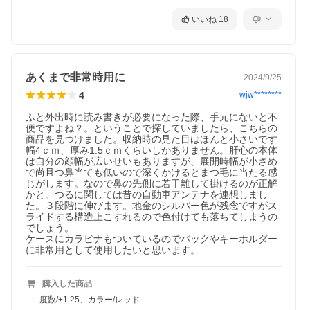
いいね
18
あくまで非常時用に
2024/9/25
4
wjw********
ふと外出時に読み書きが必要になった際、手元にないと不
便ですよね？。ということで探していましたら、こちらの
商品を見つけました。収納時の見た目はほんと小さいです
幅4ｃｍ、厚み1.5ｃｍくらいしかありません。肝心の本体
は自分の顔幅が広いせいもありますが、展開時幅が小さめ
で尚且つ鼻当ても低いので深くかけるとまつ毛に当たる感
じがします。なので鼻の先側に若干離して掛けるのが正解
かと。つるに関しては昔の自動車アンテナを連想しまし
た。３段階に伸びます。地金のシルバー色が残念ですがス
ライドする構造上こすれるので色付けても落ちてしまうの
でしょう。

ケースにカラビナもついているのでバックやキーホルダー
に非常用として使用したいと思います。
購入した商品
度数/+1.25、カラー/レッド