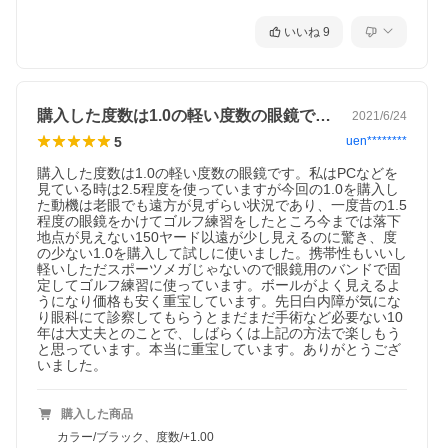
いいね
9
購入した度数は1.0の軽い度数の眼鏡で…
2021/6/24
5
uen********
購入した度数は1.0の軽い度数の眼鏡です。私はPCなどを
見ている時は2.5程度を使っていますが今回の1.0を購入し
た動機は老眼でも遠方が見ずらい状況であり、一度昔の1.5
程度の眼鏡をかけてゴルフ練習をしたところ今までは落下
地点が見えない150ヤード以遠が少し見えるのに驚き、度
の少ない1.0を購入して試しに使いました。携帯性もいいし
軽いしただスポーツメガじゃないので眼鏡用のバンドで固
定してゴルフ練習に使っています。ボールがよく見えるよ
うになり価格も安く重宝しています。先日白内障が気にな
り眼科にて診察してもらうとまだまだ手術など必要ない10
年は大丈夫とのことで、しばらくは上記の方法で楽しもう
と思っています。本当に重宝しています。ありがとうござ
いました。
購入した商品
カラー/ブラック、度数/+1.00