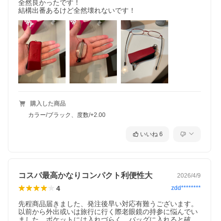
全然良かったです！

〇製品不良の場合〇
結構出番あるけど全然壊れないです！
・送料はユニメッドが負担いたします。代金着払いで発送してく
ださい。
製品不良の場合（例）
「破損している、汚損している、傷がついている、異なる商品が
届いた」等
購入した商品
カラー/ブラック、度数/+2.00
いいね
6
コスパ最高かなりコンパクト利便性大
2026/4/9
4
zdd********
先程商品届きました、発注後早い対応有難うございます。
以前から外出或いは旅行に行く際老眼鏡の持参に悩んでい
ました。ポケットには入れづらく、バッグに入れると破