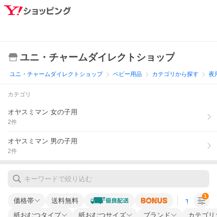
ユニ・チャームダイレクトショップ
ユニ・チャームダイレクトショップ
ベビー用品
カテゴリから探す
夜
カテゴリ
オヤスミマン 女の子用
2
件
オヤスミマン 男の子用
2
件
1
価格帯
送料無料
すべての条
紙おむつタイプ
紙おむつサイズ
ブランド
カテゴリ