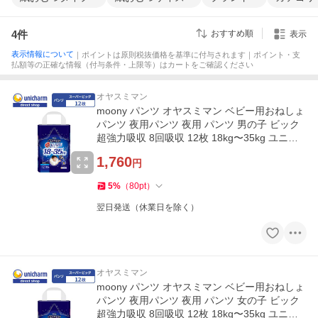
4
件
おすすめ順
表示
表示情報について
｜ポイントは原則税抜価格を基準に付与されます｜ポイント・支
払額等の正確な情報（付与条件・上限等）はカートをご確認ください
オヤスミマン
moony パンツ オヤスミマン ベビー用おねしょ
パンツ 夜用パンツ 夜用 パンツ 男の子 ビック
超強力吸収 8回吸収 12枚 18kg〜35kg ユニ・
チャーム公式ショップ
1,760
円
5
%
（
80
pt
）
翌日発送（休業日を除く）
オヤスミマン
moony パンツ オヤスミマン ベビー用おねしょ
パンツ 夜用パンツ 夜用 パンツ 女の子 ビック
超強力吸収 8回吸収 12枚 18kg〜35kg ユニ・