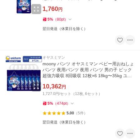
チャーム公式ショップ
1,760
円
5
%
（
80
pt
）
翌日発送（休業日を除く）
オヤスミマン
moony パンツ オヤスミマン ベビー用おねしょ
パンツ 夜用パンツ 夜用 パンツ 男の子 ビック
超強力吸収 8回吸収 12枚×6 18kg〜35kg ユ
ニ・チャーム公式ショップ
10,362
円
1,727.0円/セット（12枚, 6セット）
5
%
（
474
pt
）
5.00
（
5
件
）
翌日発送（休業日を除く）