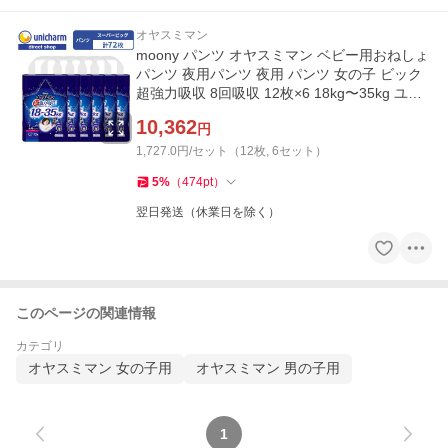
オヤスミマン
moony パンツ オヤスミマン ベビー用おねしょ
パンツ 夜用パンツ 夜用 パンツ 女の子 ビック
超強力吸収 8回吸収 12枚×6 18kg〜35kg ユ
ニ・チャーム公式ショップ
10,362
円
1,727.0円/セット（12枚, 6セット）
5
%
（
474
pt
）
翌日発送（休業日を除く）
このページの関連情報
カテゴリ
オヤスミマン 女の子用
オヤスミマン 男の子用
1