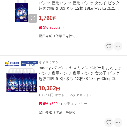
パンツ 夜用パンツ 夜用 パンツ 女の子 ビック
超強力吸収 8回吸収 12枚 18kg〜35kg ユニ・
チャーム公式ショップ
1,760
円
5
%
（
80
pt
）
翌日発送（休業日を除く）
オヤスミマン
moony パンツ オヤスミマン ベビー用おねしょ
パンツ 夜用パンツ 夜用 パンツ 女の子 ビック
超強力吸収 8回吸収 12枚×6 18kg〜35kg ユ
ニ・チャーム公式ショップ
10,362
円
1,727.0円/セット（12枚, 6セット）
9
%
（
850
pt
）
要エントリー
翌日発送（休業日を除く）