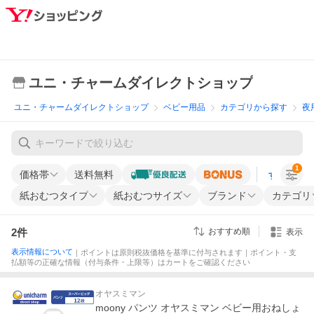
ユニ・チャームダイレクトショップ
ユニ・チャームダイレクトショップ
ベビー用品
カテゴリから探す
夜
1
価格帯
送料無料
すべての条
紙おむつタイプ
紙おむつサイズ
ブランド
カテゴリ
2
件
おすすめ順
表示
表示情報について
｜ポイントは原則税抜価格を基準に付与されます｜ポイント・支
払額等の正確な情報（付与条件・上限等）はカートをご確認ください
オヤスミマン
moony パンツ オヤスミマン ベビー用おねしょ