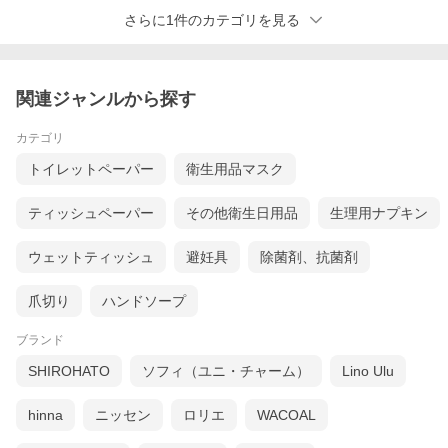
さらに1件のカテゴリを見る
関連ジャンルから探す
カテゴリ
トイレットペーパー
衛生用品マスク
ティッシュペーパー
その他衛生日用品
生理用ナプキン
ウェットティッシュ
避妊具
除菌剤、抗菌剤
爪切り
ハンドソープ
ブランド
SHIROHATO
ソフィ（ユニ・チャーム）
Lino Ulu
羽がしまえる二重構造
POINT 03
羽がしまえる二重構造
hinna
ニッセン
ロリエ
WACOAL
クロッチ部分に防水布搭載
汚れも落ちやすいので洗濯もラク