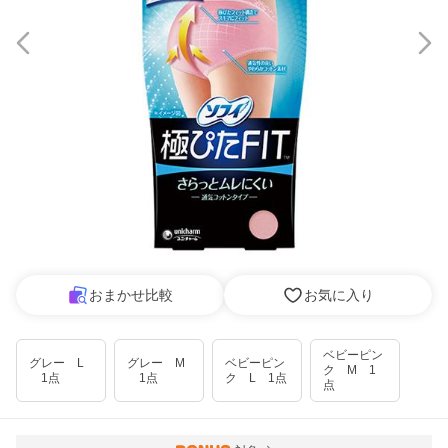
おまかせ比較
お気に入り
ベビーピン
グレー L
グレー M
ベビーピン
ク M 1
1点
1点
ク L 1点
点