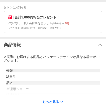
おトクなお知らせ
合計5,000円相当プレゼント！
1,342
0
PayPayカード入会特典を使うと
円
円
うち2,000円相当は利用先・期間限定。他条件あり
商品情報
※実際にお届けする商品とパッケージデザインが異なる場合がご
ざいます。
分類
雑貨品
品名
生理用ショーツ
構成材料
【品質表示】身生地:綿90%、ポリウレタン10%/レース部:ナイ
もっと見る
ロン、ポリウレタン/防水部:ポリウレタンラミネート