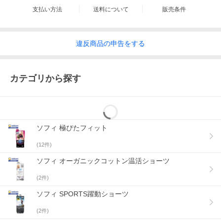
支払い方法
送料について
販売条件
違反
商品の
申告をする
カテゴリから探す
ソフィ 極ぴたフィット
さらっとムレにくい −通気コットンタイプー
POINT 01
(
12
件)
通気性が良くムレにくい
ソフィ オーガニックコットン温活ショーツ
POINT 02
やわらかコットン素材でソフトなはき心地
(
2
件)
ソフィ SPORTS躍動ショーツ
(
2
件)