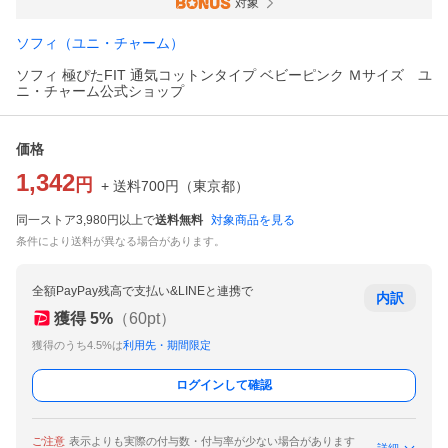
対象
ソフィ（ユニ・チャーム）
ソフィ 極ぴたFIT 通気コットンタイプ ベビーピンク Ｍサイズ ユ
ニ・チャーム公式ショップ
価格
1,342
円
+ 送料
700
円
（
東京都
）
同一ストア3,980円以上で
送料無料
対象商品を見る
条件により送料が異なる場合があります。
全額PayPay残高で支払い&LINEと連携で
内訳
獲得
5
%
（
60
pt）
獲得のうち4.5%は
利用先・期間限定
ログインして確認
ご注意
表示よりも実際の付与数・付与率が少ない場合があります
詳細