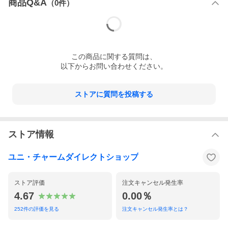
商品Q&A
（
0
件）
この
商品
に関する質問は、
以下からお問い合わせください。
極ぴたフィット構造でモレ安心
ストアに質問を投稿する
ナプキンを引き上げてスキマにフィット
・極ぴたフィット構造でスキマにフィット
・通気性の良いやわらかコットン素材
ストア情報
ユニ・チャームダイレクトショップ
ストア評価
注文キャンセル発生率
4.67
0.00％
252
件の評価を見る
注文キャンセル発生率とは？