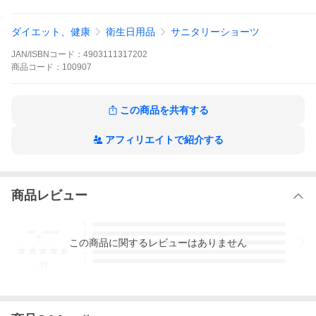
使用上の注意
ダイエット、健康
衛生日用品
サニタリーショーツ
【塩素系漂白剤禁止】 脱水弱く・カゲ干し
●洗濯後はよくすすいでください。
JAN/ISBNコード：
4903111317202
●繊細な素材を使用しておりますので、洗濯や着脱の際、引っ
商品
かけ等には充分にご注意ください。
コード：
100907
原産国
THAILAND
この商品を共有する
アフィリエイトで紹介する
商品レビュー
-.--
5
4
この
商品
に関するレビューはありません
3
2
1
-
件