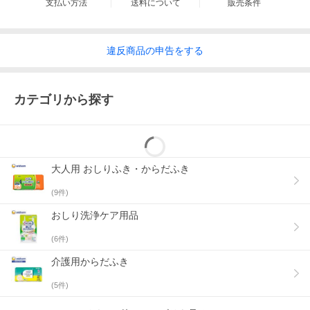
支払い方法
送料について
販売条件
違反
商品の
申告をする
カテゴリから探す
スリムでも安心の吸収量 ※当社製品比
大人用 おしりふき・からだふき
(
9
件)
おしり洗浄ケア用品
(
6
件)
介護用からだふき
(
5
件)