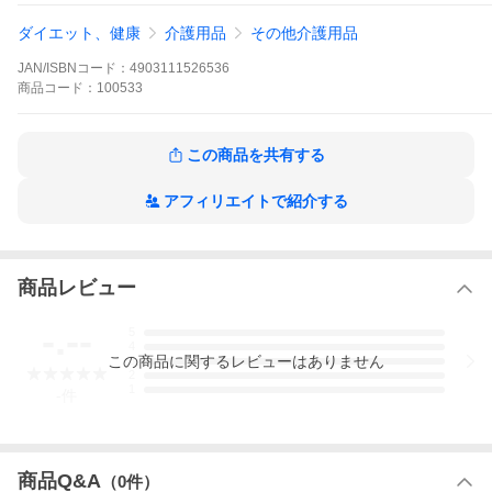
ダイエット、健康
介護用品
その他介護用品
JAN/ISBNコード：
4903111526536
商品
コード：
100533
この商品を共有する
※実際にお届けする商品とパッケージデザインが異なる場合がご
アフィリエイトで紹介する
ざいます。
ご覧いただいている商品は
ライフリー シュッと吸収シート レギュラー 72枚
商品レビュー
-.--
5
4
この
商品
に関するレビューはありません
3
サイズ
2
1
レギュラーサイズ（44cm×32cm）
-
件
商品Q&A
（
0
件）