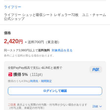
ライフリー
ライフリー シュッと吸収シート レギュラー72枚 ユニ・チャーム
公式ショップ
価格
2,420
円
+ 送料
700
円
（
東京都
）
同一ストア3,980円以上で
送料無料
対象商品を見る
条件により送料が異なる場合があります。
全額PayPay残高で支払い&LINEと連携で
内訳
獲得
5
%
（
111
pt）
獲得のうち4.5%は
利用先・期間限定
ログインして確認
ご注意
表示よりも実際の付与数・付与率が少ない場合があります
詳細
（付与上限、未確定の付与等）