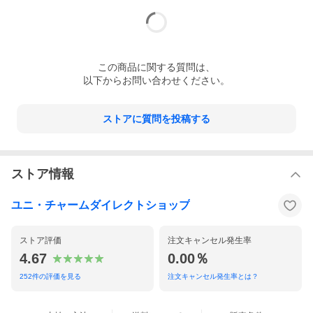
この
商品
に関する質問は、
以下からお問い合わせください。
ストアに質問を投稿する
ストア情報
シュッと引き込み、汚染面積を広げない
陰部洗浄時に、すぐにシートに吸収されず、表面を伝い、ひろが
ユニ・チャームダイレクトショップ
ってしまっていた課題に対して、シュッと引き込み汚染面積を広
げず、その場でしっかり留めます。
ストア評価
注文キャンセル発生率
4.67
0.00％
252
件の評価を見る
注文キャンセル発生率とは？