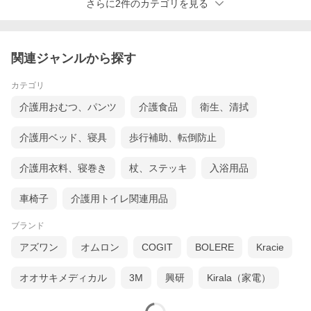
さらに2件のカテゴリを見る
関連ジャンルから探す
カテゴリ
選べるサイズラインナップ
介護用おむつ、パンツ
介護食品
衛生、清拭
介護用ベッド、寝具
歩行補助、転倒防止
商品単位
介護用衣料、寝巻き
杖、ステッキ
入浴用品
車椅子
介護用トイレ関連用品
ブランド
アズワン
オムロン
COGIT
BOLERE
Kracie
オオサキメディカル
3M
興研
Kirala（家電）