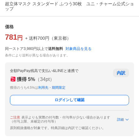
超立体マスク スタンダード ふつう30枚 ユニ・チャーム公式ショ
ップ
価格
781
円
+ 送料
700
円
（
東京都
）
同一ストア3,980円以上で
送料無料
対象商品を見る
条件により送料が異なる場合があります。
全額PayPay残高で支払い&LINEと連携で
内訳
獲得
5
%
（
34
pt）
獲得のうち4.5%は
利用先・期間限定
ログインして確認
ご注意
表示よりも実際の付与数・付与率が少ない場合があります
詳細
（付与上限、未確定の付与等）
原則税抜価格が対象です。特典詳細は内訳でご確認ください。