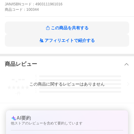
JAN/ISBNコード：
4903111961016
ご覧いただいている商品は
商品
コード：
100344
超立体マスク スタンダード ふつう30枚
この商品を共有する
アフィリエイトで紹介する
タイプ
スタンダード 立体タイプ
サイズ
商品レビュー
ふつうサイズ
原産国
-.--
5
JAPAN
4
この
商品
に関するレビューはありません
3
JANコード
2
1
-
件
4903111961016
AI要約
他ストアのレビューを含めて要約しています