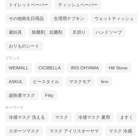
トイレットペーパー
ティッシュペーパー
その他衛生日用品
生理用ナプキン
ウェットティッシュ
避妊具
除菌剤、抗菌剤
爪切り
ハンドソープ
超立体マスク スタンダード ふつう
おりものシート
・かぜ・花粉用
・日本製
・ふつうサイズ
ブランド
・ホワイト
・不織布タイプ
WEIMALL
CICIBELLA
IRIS OHYAMA
Hill Stone
・ライト軽量設計
・ウイルス飛沫カットフィルタ®
ASKUL
ビースタイル
マスクモア
firm
超快適マスク
Fitty
キーワード
冷感マスク 洗える
マスク
冷感マスク 夏用
ますく
スポーツマスク
マスク アイリスオーヤマ
マスク 冷感