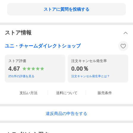
※ノーズフィットはついていません。
◆マスクは感染(侵入)を完全に防ぐものではありません。
ストアに質問を投稿する
ストア情報
ユニ・チャームダイレクトショップ
ストア評価
注文キャンセル発生率
4.67
0.00％
251
件の評価を見る
注文キャンセル発生率とは？
支払い方法
送料について
販売条件
違反
商品の
申告をする