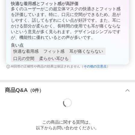
快適な着用感とフィット感が高評価
多くのユーザーがこの超立体マスクの快適さとフィット感
を評価しています。特に、口元に空間ができるため、息が
しやすく、話してもずれにくい点が好評です。また、耳に
かける部分が柔らかく、長時間の使用でも耳が痛くならな
いという意見が多く見られます。デザインはシンプルです
が、機能性に優れているとの声が多いです。
良い点
快適な着用感
フィット感
耳が痛くならない
口元の空間
柔らかい耳ひも
その他の注意点
AI回答の正確性や商品の効果は保証されません（
）
商品Q&A
（
0
件）
1.Wブロック効果でしっかりバリア！
●三層構造の高密度フィルタ！
ウイルス飛沫・花粉の侵入をしっかりブロックします。
●「全面フィット」でスキマなし！
この
商品
に関する質問は、
顔にピッタリフィットする超立体構造で、鼻・ほほ・あごにスキ
以下からお問い合わせください。
マを作らず、ウイルス飛沫・花粉の侵入を遮断します。