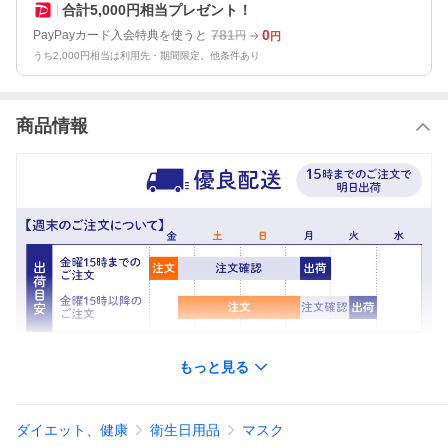
合計5,000円相当プレゼント！
781
0
PayPayカード入会特典を使うと
円
円
うち2,000円相当は利用先・期間限定。他条件あり
商品情報
もっと見る
※実際にお届けする商品とパッケージデザインが異なる場合がご
ダイエット、健康
衛生日用品
マスク
ざいます。