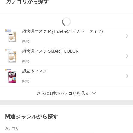
カテゴリから探す
2.「通気フィルタ」と「口元空間」で息ラクラク！
バリア性と通気性を両立した高性能フィルタと口元の空間によ
り、ピッタリフィットするのに呼吸が楽にできます。しゃべりや
すく、口紅うつりの心配もありません。
超快適マスク MyPalette(バイカラータイプ)
(
9
件)
超快適マスク SMART COLOR
(
6
件)
超立体マスク
(
6
件)
さらに1件のカテゴリを見る
関連ジャンルから探す
カテゴリ