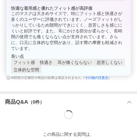
快適な着用感と優れたフィット感が高評価
このマスクは大きめサイズで、特にフィット感と快適さが
多くのユーザーに評価されています。ノーズフィットがし
っかりしているため隙間ができにくく、息苦しさを感じに
くいと好評です。また、耳にかける部分が柔らかく、長時
間の使用でも痛くならない点が支持されています。さら
に、口元に立体的な空間があり、話す際の摩擦も軽減され
ています。
良い点
フィット感
快適さ
耳が痛くならない
息苦しくない
立体的な空間
その他の注意点
AI回答の正確性や商品の効果は保証されません（
）
商品Q&A
（
0
件）
「スキマを作らず、強力遮断」
◆マスクは感染(侵入)を完全に防ぐものではありません。
この
商品
に関する質問は、