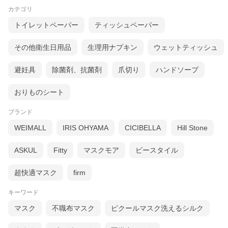
カテゴリ
トイレットペーパー
ティッシュペーパー
2.「口元空間」と「通気フィルタ」で息ラクラク！
その他衛生日用品
生理用ナプキン
ウェットティッシュ
口にはりつかない立体構造と、通気フィルタ採用で、息ラク感ア
ップ！
避妊具
除菌剤、抗菌剤
爪切り
ハンドソープ
おりものシート
ブランド
WEIMALL
IRIS OHYAMA
CICIBELLA
Hill Stone
ASKUL
Fitty
マスクモア
ビースタイル
超快適マスク
firm
キーワード
マスク
不職布マスク
ピクールマスク洗えるシルク