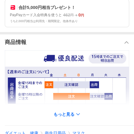
合計5,000円相当プレゼント！
462
0
PayPayカード入会特典を使うと
円
円
うち2,000円相当は利用先・期間限定。他条件あり
商品情報
もっと見る
※実際にお届けする商品とパッケージデザインが異なる場合がご
ダイエット、健康
衛生日用品
マスク