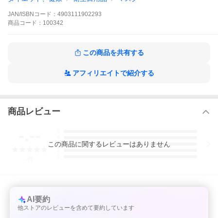
ざいます。
JAN/ISBNコード：
4903111902293
ご覧いただいている商品は
商品
コード：
100342
超立体マスク かぜ・花粉用 大きめ7枚
この商品を共有する
アフィリエイトで紹介する
タイプ
かぜ・花粉用 立体タイプ ノーズフィット搭載
サイズ
商品レビュー
大きめサイズ（H146mm × W76mm）
原産国
-.--
5
JAPAN
4
この
商品
に関するレビューはありません
3
JANコード
2
1
-
件
4903111902293
AI要約
他ストアのレビューを含めて要約しています