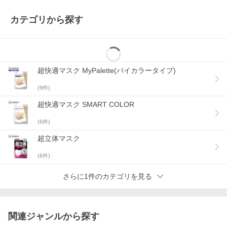
ロック
●「全面フィット形状」でスキマなし！
カテゴリから探す
超立体構造でぴったりフィットして、どこにもスキマを作らな
い！
超快適マスク MyPalette(バイカラータイプ)
(
9
件)
超快適マスク SMART COLOR
(
6
件)
超立体マスク
(
6
件)
さらに1件のカテゴリを見る
関連ジャンルから探す