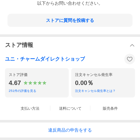
以下からお問い合わせください。
ストアに質問を投稿する
ストア情報
ユニ・チャームダイレクトショップ
ストア評価
注文キャンセル発生率
4.67
0.00％
251
件の評価を見る
注文キャンセル発生率とは？
支払い方法
送料について
販売条件
1.Wブロック効果でしっかりバリア！
違反
商品の
申告をする
●「ウイルス飛沫カットフィルタ®」でブロック！
0.1μm〜1.0μｍまで小さな微粒子や、ウイルス飛沫をしっかりブ