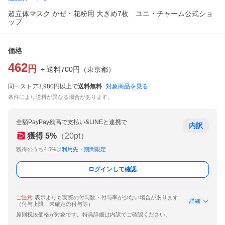
超立体マスク かぜ・花粉用 大きめ7枚 ユニ・チャーム公式ショ
ップ
価格
462
円
+ 送料
700
円
（
東京都
）
同一ストア3,980円以上で
送料無料
対象商品を見る
条件により送料が異なる場合があります。
全額PayPay残高で支払い&LINEと連携で
内訳
獲得
5
%
（
20
pt）
獲得のうち4.5%は
利用先・期間限定
ログインして確認
ご注意
表示よりも実際の付与数・付与率が少ない場合があります
詳細
（付与上限、未確定の付与等）
原則税抜価格が対象です。特典詳細は内訳でご確認ください。