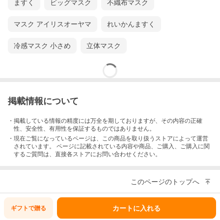
ますく
ビッグマスク
不織布マスク
マスク アイリスオーヤマ
れいかんますく
冷感マスク 小さめ
立体マスク
超立体マスク かぜ・花粉用 大きめ
・大きめサイズ：146mm×76mm
・ホワイト
・不織布タイプ
掲載情報について
・かぜ・花粉用
・日本製
・掲載している情報の精度には万全を期しておりますが、その内容の正確
性、安全性、有用性を保証するものではありません。
・現在ご覧になっているページは、この
商品
を取り扱うストアによって運営
されています。 ページに記載されている内容
や商品、ご購入
、ご購入に関
するご質問は、直接各ストアにお問い合わせください。
このページのトップへ
カートに入れる
ギフトで
贈る