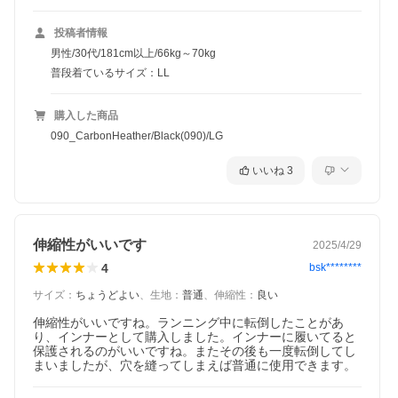
投稿者情報
男性/30代/181cm以上/66kg～70kg
普段着ているサイズ：LL
購入した商品
090_CarbonHeather/Black(090)/LG
いいね
3
伸縮性がいいです
2025/4/29
4
bsk********
サイズ
：
ちょうどよい
、
生地
：
普通
、
伸縮性
：
良い
伸縮性がいいですね。ランニング中に転倒したことがあ
り、インナーとして購入しました。インナーに履いてると
保護されるのがいいですね。またその後も一度転倒してし
まいましたが、穴を縫ってしまえば普通に使用できます。