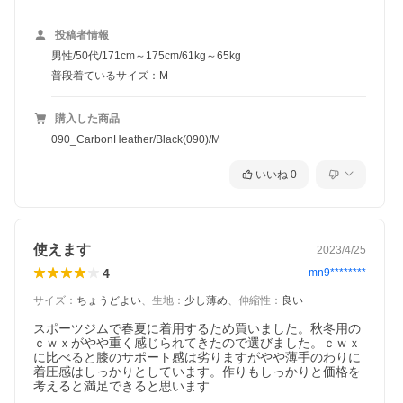
投稿者情報
男性/50代/171cm～175cm/61kg～65kg
普段着ているサイズ：M
購入した商品
090_CarbonHeather/Black(090)/M
いいね
0
使えます
2023/4/25
4
mn9********
サイズ
：
ちょうどよい
、
生地
：
少し薄め
、
伸縮性
：
良い
スポーツジムで春夏に着用するため買いました。秋冬用の
ｃｗｘがやや重く感じられてきたので選びました。ｃｗｘ
に比べると膝のサポート感は劣りますがやや薄手のわりに
着圧感はしっかりとしています。作りもしっかりと価格を