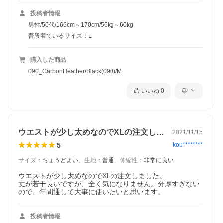
投稿者情報
男性/50代/166cm～170cm/56kg～60kg
普段着ているサイズ：L
購入した商品
090_CarbonHeather/Black(090)/M
いいね
0
ウエストが少し太めなのでXLの注文しま…
2021/11/15
5
kou********
サイズ
：
ちょうどよい
、
生地
：
普通
、
伸縮性
：
非常に良い
ウエストが少し太めなのでXLの注文しました。

丈が若干長いですが、全く気になりません。分厚すぎない
ので、年間通して大事に使いたいと思います。
投稿者情報