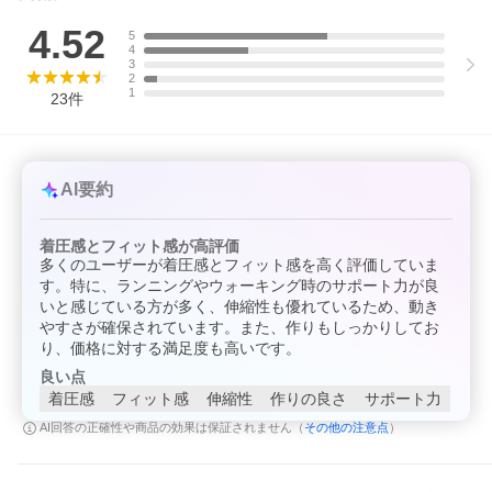
4.52
5
4
3
【商品説明文】
2
1
どこまでも涼しい、ヒートギア。優れた速乾性、激しい動きに対
23
件
応するストレッチ性、羽のように軽くしなやかさな履き心地で、
過酷な暑さの中でもアスリートのパフォーマンスを支える。アン
ダーアーマーのパフォーマンスアパレルの原点。通気性を高める
ために切替部にメッシュ素材を使用
HEATGEAR ARMOUR(ヒートギアアーマー)：吸汗速乾性と伸縮性
AI要約
に優れたファブリックにより、酷暑時でも涼しく、身体をドライ
で快適に保つ
4wayストレッチ：４方向へのストレッチ性に優れ、あらゆる動き
着圧感とフィット感が高評価
をスムーズにする
多くのユーザーが着圧感とフィット感を高く評価していま
水分コントロール：汗を素早く吸収、外部へ発散し、アスリート
す。特に、ランニングやウォーキング時のサポート力が良
の身体を常にドライに保つ
いと感じている方が多く、伸縮性も優れているため、動き
臭いを軽減
UPF50
やすさが確保されています。また、作りもしっかりしてお
前開きなし
り、価格に対する満足度も高いです。
良い点
【素材】
79% ポリエステル, 21% ポリウレタン
着圧感
フィット感
伸縮性
作りの良さ
サポート力
【原産国】
その他の注意点
AI回答の正確性や商品の効果は保証されません（
）
Thailand
【サイズガイドはこちら】