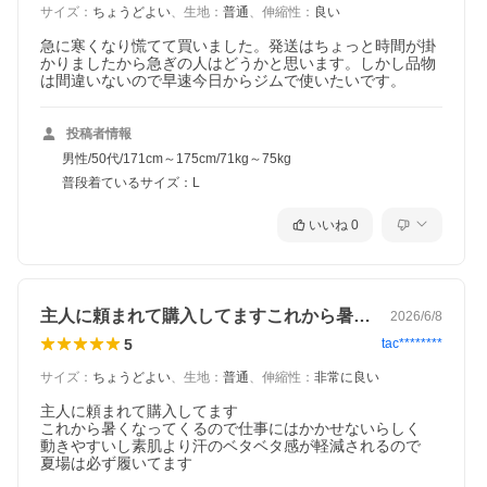
サイズ
：
ちょうどよい
、
生地
：
普通
、
伸縮性
：
良い
急に寒くなり慌てて買いました。発送はちょっと時間が掛
かりましたから急ぎの人はどうかと思います。しかし品物
は間違いないので早速今日からジムで使いたいです。
投稿者情報
男性/50代/171cm～175cm/71kg～75kg
普段着ているサイズ：L
いいね
0
主人に頼まれて購入してますこれから暑く…
2026/6/8
5
tac********
サイズ
：
ちょうどよい
、
生地
：
普通
、
伸縮性
：
非常に良い
主人に頼まれて購入してます

これから暑くなってくるので仕事にはかかせないらしく

動きやすいし素肌より汗のベタベタ感が軽減されるので

夏場は必ず履いてます