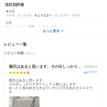
項目別評価
サイズ
小さめ
・
少し小さめ
・
ちょうどよい
・
少し大きめ
・
大きめ
生地
薄め
・
少し薄め
・
普通
・
少し厚め
・
厚め
もっと見る
レビュー一覧
定番品
レビュー内容
（口コミ）
公式店限定アイテム
＜ギフト＞ギフト ギフトセット 贈り物 お礼 御礼 お礼の品 プレゼ
ント 誕生日 お誕生日お祝い 誕生日プレゼント バースデープレゼ
着圧はあると思います。その分しっかりサ…
2024/5/13
ント お返し 新物 贈答品 贈答
5
kei********
＜慶事＞お祝 お祝い 御祝い 御祝 お祝い返し 内祝い 出産祝い 出
着圧はあると思います。

産内祝い 入園内祝い 入学 入園 卒園 卒業 進学内祝い 卒業祝い 入
その分しっかりサポートしてら感じはします。

社祝い 記念日 アニバーサリー
ゆったり系が好きな方はワンサイズ大きめがオススメで
す。
＜季節の贈り物・イベント＞クリスマス クリスマスプレゼント 母
の日 父の日