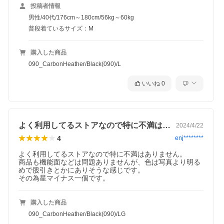
投稿者情報
男性/40代/176cm～180cm/56kg～60kg
普段着ているサイズ：M
購入した商品
090_CarbonHeather/Black(090)/L
いいね
0
よく利用してるストアなので特に不満はあ…
2024/4/22
4
enj********
よく利用してるストアなので特に不満はありません。

商品も機能面などは問題ありませんが、色は写真より明る
めで股引きとかにありそうな感じです。

その為星マイナス一個です。
購入した商品
090_CarbonHeather/Black(090)/LG