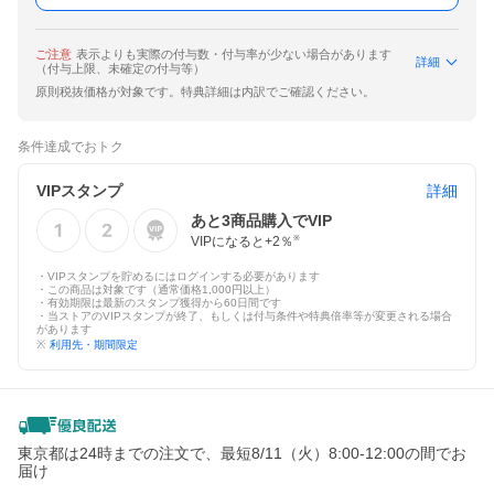
ご注意
表示よりも実際の付与数・付与率が少ない場合があります
詳細
（付与上限、未確定の付与等）
原則税抜価格が対象です。特典詳細は内訳でご確認ください。
条件達成でおトク
VIPスタンプ
詳細
あと
3
商品購入でVIP
VIPになると+
2
％
※
・VIPスタンプを貯めるにはログインする必要があります
・この商品は対象です（通常価格1,000円以上）
・有効期限は最新のスタンプ獲得から60日間です
・当ストアのVIPスタンプが終了、もしくは付与条件や特典倍率等が変更される場合
があります
※
利用先・期間限定
東京都は24時までの注文で、最短8/11（火）8:00-12:00の間でお
届け