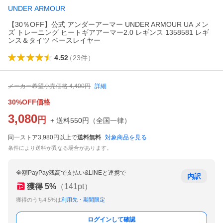
UNDER ARMOUR
【30％OFF】公式 アンダーアーマー UNDER ARMOUR UA メン
ズ トレーニング ヒートギアアーマー2.0 レギンス 1358581 レギ
ンス＆タイツ ベースレイヤー
4.52
（
23
件
）
メーカー希望小売価格
4,400
円
詳細
30%OFF価格
3,080
円
+ 送料
550
円
（
全国一律
）
同一ストア3,980円以上で
送料無料
対象商品を見る
条件により送料が異なる場合があります。
全額PayPay残高で支払い&LINEと連携で
内訳
獲得
5
%
（
141
pt）
獲得のうち4.5%は
利用先・期間限定
ログインして確認