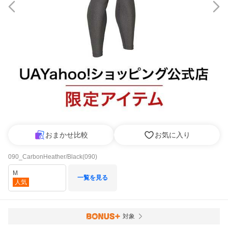
おまかせ比較
お気に入り
090_CarbonHeather/Black(090)
M
一覧を見る
人気
対象