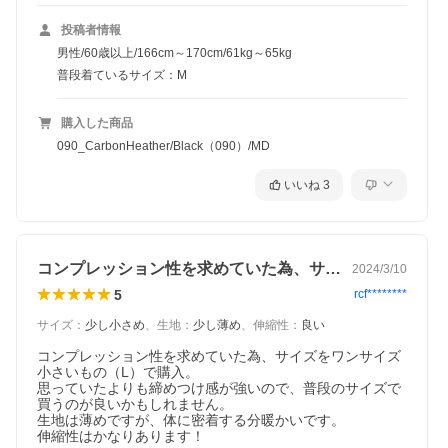
投稿者情報
男性/60歳以上/166cm～170cm/61kg～65kg
普段着ているサイズ：M
購入した商品
090_CarbonHeather/Black（090）/MD
いいね
3
コンプレッション性を求めていた為、サイ…
2024/3/10
5
rcf********
サイズ
：
少し小さめ
、
生地
：
少し薄め
、
伸縮性
：
良い
コンプレッション性を求めていた為、サイズをワンサイズ
小さいもの（L）で購入。

思っていたよりも締めつけ感が強いので、普段のサイズで
買うのが良いかもしれません。

生地は薄めですが、体に密着する分暖かいです。

伸縮性はかなりあります！