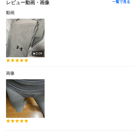
一覧で見る
※ジェンダーが"UNSEX"と記載のアパレル商品は、MENSのサイ
レビュー動画・画像
ズ表をご参照ください。
動画
【別のカラーはこちら】
※検索結果に商品が表示されない場合は在庫切れとなりますの
で、予めご了承ください。
0:09
画像