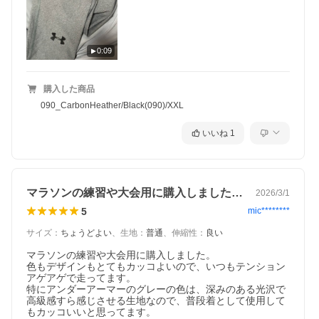
0:09
購入した商品
090_CarbonHeather/Black(090)/XXL
いいね
1
マラソンの練習や大会用に購入しました。…
ヒートギア商品はこちら
コールドギア商品はこちら
2026/3/1
5
mic********
サイズ
：
ちょうどよい
、
生地
：
普通
、
伸縮性
：
良い
マラソンの練習や大会用に購入しました。

色もデザインもとてもカッコよいので、いつもテンション
アゲアゲで走ってます。

特にアンダーアーマーのグレーの色は、深みのある光沢で
高級感すら感じさせる生地なので、普段着として使用して
もカッコいいと思ってます。