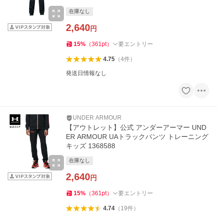
在庫なし
2,640
円
15
%
（
361
pt
）
要エントリー
4.75
（
4
件
）
発送日情報なし
UNDER ARMOUR
【アウトレット】公式 アンダーアーマー UND
ER ARMOUR UAトラックパンツ トレーニング
キッズ 1368588
在庫なし
2,640
円
15
%
（
361
pt
）
要エントリー
4.74
（
19
件
）