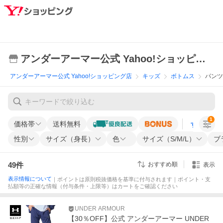
アンダーアーマー公式 Yahoo!ショッピング店
アンダーアーマー公式 Yahoo!ショッピング店
キッズ
ボトムス
パンツ
1
価格帯
送料無料
すべての条
性別
サイズ（身長）
色
サイズ（S/M/L）
ブ
49
件
おすすめ順
表示
表示情報について
｜ポイントは原則税抜価格を基準に付与されます｜ポイント・支
払額等の正確な情報（付与条件・上限等）はカートをご確認ください
UNDER ARMOUR
【30％OFF】公式 アンダーアーマー UNDER