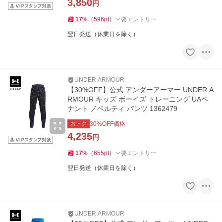
3,850
円
17
%
（
596
pt
）
要エントリー
翌日発送（休業日を除く）
UNDER ARMOUR
【30%OFF】公式 アンダーアーマー UNDER A
RMOUR キッズ ボーイズ トレーニング UAペ
ナント ノベルティ パンツ 1362479
おトク
30
%OFF価格
4,235
円
17
%
（
655
pt
）
要エントリー
翌日発送（休業日を除く）
UNDER ARMOUR