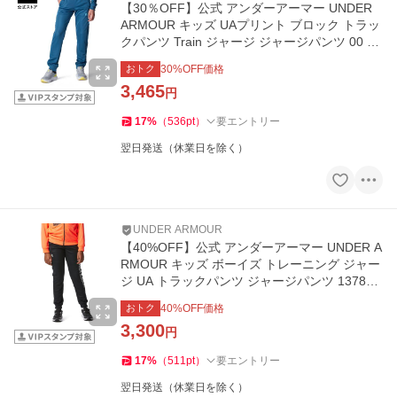
【30％OFF】公式 アンダーアーマー UNDER
ARMOUR キッズ UAプリント ブロック トラッ
クパンツ Train ジャージ ジャージパンツ 00 60
12489
おトク
30
%OFF価格
3,465
円
17
%
（
536
pt
）
要エントリー
翌日発送（休業日を除く）
UNDER ARMOUR
【40%OFF】公式 アンダーアーマー UNDER A
RMOUR キッズ ボーイズ トレーニング ジャー
ジ UA トラックパンツ ジャージパンツ 137827
7
おトク
40
%OFF価格
3,300
円
17
%
（
511
pt
）
要エントリー
翌日発送（休業日を除く）