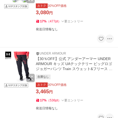
おトク
30
%OFF価格
3,080
円
17
%
（
477
pt
）
要エントリー
発送日情報なし
UNDER ARMOUR
【30％OFF】公式 アンダーアーマー UNDER
ARMOUR キッズ UAテックテリー ビッグロゴ
ジョガーパンツ Train スウェット&フリース ロ
ングパンツ 6007818
在庫なし
おトク
30
%OFF価格
3,465
円
17
%
（
536
pt
）
要エントリー
発送日情報なし