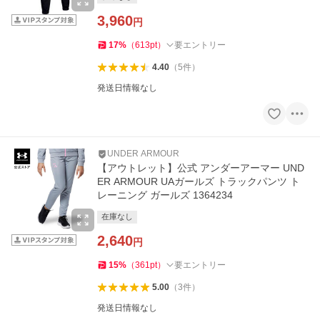
3,960
円
17
%
（
613
pt
）
要エントリー
4.40
（
5
件
）
発送日情報なし
UNDER ARMOUR
【アウトレット】公式 アンダーアーマー UND
ER ARMOUR UAガールズ トラックパンツ ト
レーニング ガールズ 1364234
在庫なし
2,640
円
15
%
（
361
pt
）
要エントリー
5.00
（
3
件
）
発送日情報なし