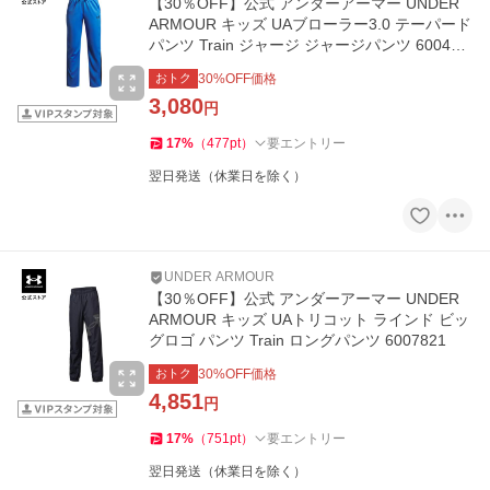
【30％OFF】公式 アンダーアーマー UNDER
ARMOUR キッズ UAブローラー3.0 テーパード
パンツ Train ジャージ ジャージパンツ 600499
7
おトク
30
%OFF価格
3,080
円
17
%
（
477
pt
）
要エントリー
翌日発送（休業日を除く）
UNDER ARMOUR
【30％OFF】公式 アンダーアーマー UNDER
ARMOUR キッズ UAトリコット ラインド ビッ
グロゴ パンツ Train ロングパンツ 6007821
おトク
30
%OFF価格
4,851
円
17
%
（
751
pt
）
要エントリー
翌日発送（休業日を除く）