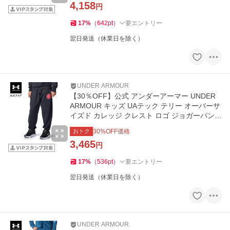
4,158
円
17
%
（
642
pt
）
要エントリー
翌日発送（休業日を除く）
UNDER ARMOUR
【30％OFF】公式 アンダーアーマー UNDER
ARMOUR キッズ UAテック テリー オーバーサ
イズド カレッジ クレスト ロゴ ジョガーパンツ
Train パンツ 6007826
おトク
30
%OFF価格
3,465
円
17
%
（
536
pt
）
要エントリー
翌日発送（休業日を除く）
UNDER ARMOUR