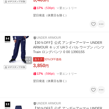
円
17
%
（
536
pt
）
要エントリー
翌日発送（休業日を除く）
UNDER ARMOUR
【30％OFF】公式 アンダーアーマー UNDER
ARMOUR キッズ UAライバル ウーブン パンツ
Train ロングパンツ 0 00 1390155
おトク
30
%OFF価格
3,850
円
17
%
（
596
pt
）
要エントリー
翌日発送（休業日を除く）
UNDER ARMOUR
【30％OFF】公式 アンダーアーマー UNDER