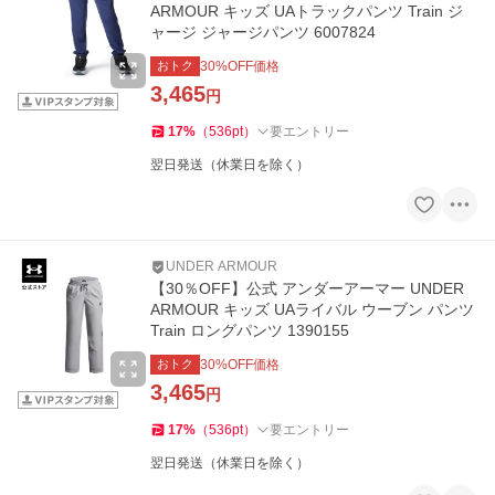
ARMOUR キッズ UAトラックパンツ Train ジ
ャージ ジャージパンツ 6007824
おトク
30
%OFF価格
3,465
円
17
%
（
536
pt
）
要エントリー
翌日発送（休業日を除く）
UNDER ARMOUR
【30％OFF】公式 アンダーアーマー UNDER
ARMOUR キッズ UAライバル ウーブン パンツ
Train ロングパンツ 1390155
おトク
30
%OFF価格
3,465
円
17
%
（
536
pt
）
要エントリー
翌日発送（休業日を除く）