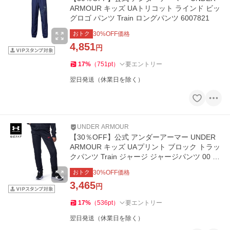
ARMOUR キッズ UAトリコット ラインド ビッ
グロゴ パンツ Train ロングパンツ 6007821
おトク
30
%OFF価格
4,851
円
17
%
（
751
pt
）
要エントリー
翌日発送（休業日を除く）
UNDER ARMOUR
【30％OFF】公式 アンダーアーマー UNDER
ARMOUR キッズ UAプリント ブロック トラッ
クパンツ Train ジャージ ジャージパンツ 00 60
12489 ブラック / レッド
おトク
30
%OFF価格
3,465
円
17
%
（
536
pt
）
要エントリー
翌日発送（休業日を除く）