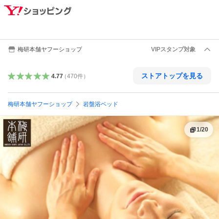
梅研本舗ヤフーショップ
VIPスタンプ対象
ストアトップを見る
4.77
（
470
件
）
梅研本舗ヤフーショップ
岩盤浴ベッド
1
/
20