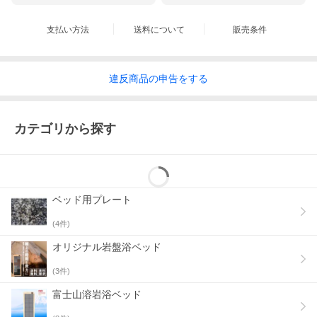
支払い方法
送料について
販売条件
違反
商品の
申告をする
カテゴリから探す
ベッド用プレート
(
4
件)
オリジナル岩盤浴ベッド
(
3
件)
富士山溶岩浴ベッド