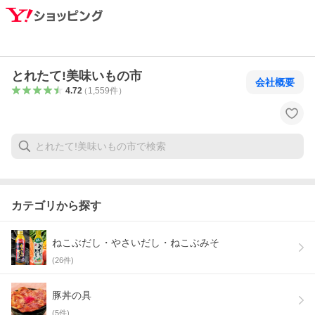
とれたて!美味いもの市
会社概要
4.72
（
1,559
件
）
カテゴリから探す
ねこぶだし・やさいだし・ねこぶみそ
(
26
件)
豚丼の具
(
5
件)