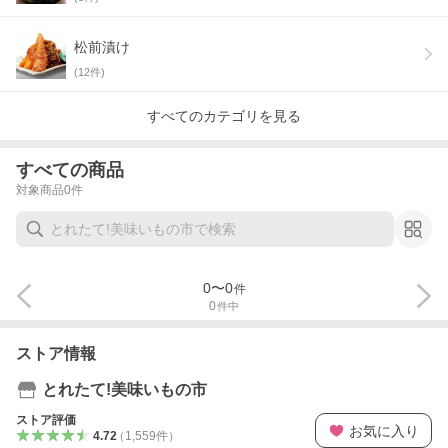
松前漬け
(
12
件)
すべてのカテゴリを見る
すべての商品
対象商品
0
件
0
〜
0
件
0
件中
ストア情報
とれたて!美味いもの市
ストア評価
お気に入り
4.72
（
1,559
件
）