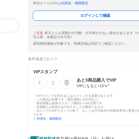
獲得のうち5.5%は
利用先・期間限定
ログインして確認
ご注意
表示よりも実際の付与数・付与率が少ない場合があります（
与上限、未確定の付与等）
原則税抜価格が対象です。特典詳細は内訳でご確認ください。
条件達成でおトク
VIPスタンプ
あと
3
商品購入でVIP
VIPになると+
10
％
※
・VIPスタンプを貯めるにはログインする必要があります
・この商品は対象です（通常価格1,500円以上）
・有効期限は最新のスタンプ獲得から60日間です
・定期購入は初回のみVIPスタンプが獲得できます
・当ストアのVIPスタンプが終了、もしくは付与条件や特典倍率等が変更さ
ります
※
利用先・期間限定
東京都は最短8/9（日）お届け