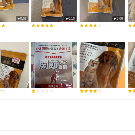
0:07
0:10
0:06