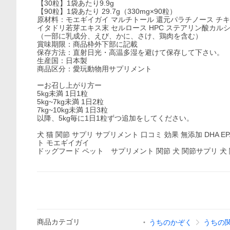
【30粒】1袋あたり9.9g
【90粒】1袋あたり 29.7g（330mg×90粒）
原材料：モエギイガイ マルチトール 還元パラチノース チキ
イタドリ若芽エキス末 セルロース HPC ステアリン酸カルシウ
（一部に乳成分、えび、かに、さけ、鶏肉を含む）
賞味期限：商品枠外下部に記載
保存方法：直射日光・高温多湿を避けて保存して下さい。
生産国：日本製
商品区分：愛玩動物用サプリメント
ーお召し上がり方ー
5kg未満 1日1粒
5kg~7kg未満 1日2粒
7kg~10kg未満 1日3粒
以降、5kg毎に1日1粒ずつ追加をしてください。
犬 猫 関節 サプリ サプリメント 口コミ 効果 無添加 DHA 
ト モエギイガイ
ドッグフード ペット サプリメント 関節 犬 関節サプリ 犬 
商品
カテゴリ
うちのかぞく
うちの