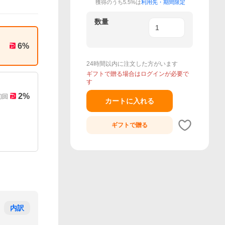
獲得のうち5.5%は
利用先・期間限定
数量
6
%
24時間以内に注文した方がいます
ギフトで贈る場合はログインが必要で
す
2
%
初回
カートに入れる
ギフトで
贈る
内訳