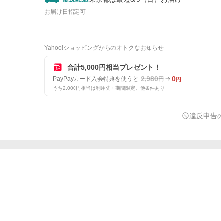
お届け日指定可
Yahoo!ショッピングからのオトクなお知らせ
合計5,000円相当プレゼント！
2,980
0
PayPayカード入会特典を使うと
円
円
うち2,000円相当は利用先・期間限定。他条件あり
違反申告