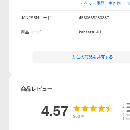
ペット用品、生き物
JAN/ISBNコード
4580635230387
商品
コード
kansetsu-01
この商品を共有する
商品
レビュー
5
4.57
4
3
2
950
件
1