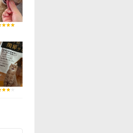
0:14
0:12
0:06