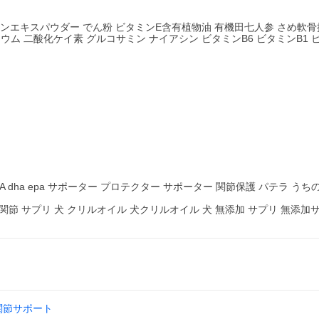
ンエキスパウダー でん粉 ビタミンE含有植物油 有機田七人参 さめ軟骨
ム 二酸化ケイ素 グルコサミン ナイアシン ビタミンB6 ビタミンB1 ビ
EPA dha epa サポーター プロテクター サポーター 関節保護 パテラ う
関節 サプリ 犬 クリルオイル 犬クリルオイル 犬 無添加 サプリ 無添加
関節サポート