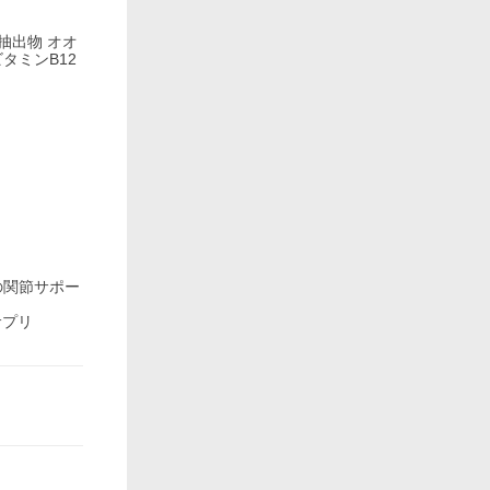
抽出物 オオ
タミンB12
ちの関節サポー
サプリ