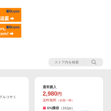
通常購入
2,980
円
 グルコサミ
送料無料
（
全国一律
）
6
%獲得
（
162
pt）