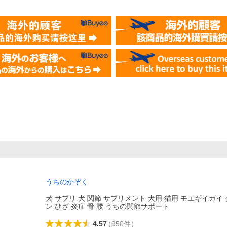
うちのかぞく
犬 サプリ 犬 関節 サプリメント 犬用 猫用 モエギイガイ
ン ひざ 炎症 骨 腰 うちの関節サポート
4.57
（
950
件
）