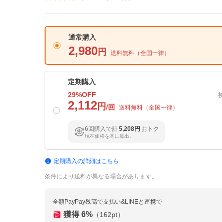
通常購入
2,980
円
送料無料（
全国一律
）
定期購入
29
%OFF
2,112
円
/回
送料無料（
全国一律
）
6回購入で計
5,208円
おトク
現在価格を基に算出。
定期購入の詳細はこちら
条件により送料が異なる場合があります。
全額PayPay残高で支払い&LINEと連携で
獲得
6
%
（
162
pt）