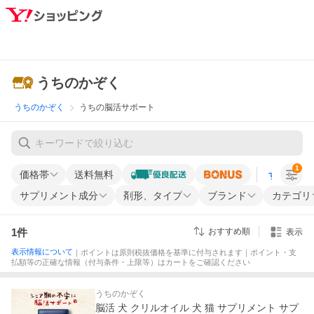
うちのかぞく
うちのかぞく
うちの脳活サポート
1
価格帯
送料無料
すべての条
サプリメント成分
剤形、タイプ
ブランド
カテゴリ
1
件
おすすめ順
表示
表示情報について
｜ポイントは原則税抜価格を基準に付与されます｜ポイント・支
払額等の正確な情報（付与条件・上限等）はカートをご確認ください
うちのかぞく
脳活 犬 クリルオイル 犬 猫 サプリメント サプ