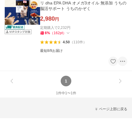
リ dha EPA DHA オメガ3オイル 無添加 うちの
脳活サポート うちのかぞく
2,980
円
定期購入で
2,232
円
6
%
（
162
pt
）
4.50
（
110
件
）
最短8/9お届け
1
1
件中
1
〜
1
件
ページ上部に戻る