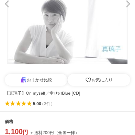
おまかせ比較
お気に入り
【真璃子】On myself／幸せのBlue [CD]
5.00
（
3
件
）
価格
1,100
円
+ 送料
200
円
（
全国一律
）