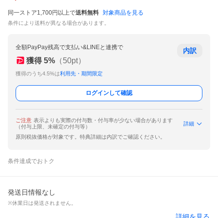
同一ストア1,700円以上で
送料無料
対象商品を見る
条件により送料が異なる場合があります。
全額PayPay残高で支払い&LINEと連携で
内訳
獲得
5
%
（
50
pt）
獲得のうち4.5%は
利用先・期間限定
ログインして確認
ご注意
表示よりも実際の付与数・付与率が少ない場合があります
詳細
（付与上限、未確定の付与等）
原則税抜価格が対象です。特典詳細は内訳でご確認ください。
条件達成でおトク
発送日情報なし
※休業日は発送されません。
詳細を見る