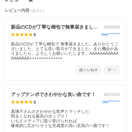
レビュー内容
（口コミ）
新品のCDが丁寧な梱包で無事届きました…
2022/1/23
5
mas********
新品のCDが 丁寧な梱包で 無事届きました。ありがとうご
ざいました。とても良い取引ができました。また機会があ
りましたら、よろしくお願いいたします。AAAAAAAAAAA
AAAAAAA++++++++++++++
いいね
0
アップテンポでさわやかな良い曲です！
2017/12/1
5
oka********
真璃子さんのさわやかな歌声とマッチした、

明るくなれる最高のボップス！

いちどメディアに取り挙げられれば

爆発的に広がりそうな完成度の高い至高の一曲です！