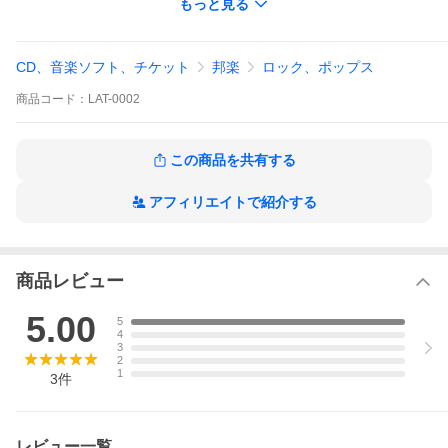
もっと見る
http://pivot.juno.weblife.me/pg76.html
▼PIVOT オフィシャルサイト
http://pivot.juno.weblife.me/
CD、音楽ソフト、チケット
邦楽
ロック、ポップス
商品
コード：
LAT-0002
この商品を共有する
アフィリエイトで紹介する
商品レビュー
5.00
5
4
3
2
1
3
件
レビュー一覧