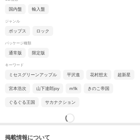
国内盤
輸入盤
ジャンル
ポップス
ロック
パッケージ種類
通常版
限定版
キーワード
ミセスグリーンアップル
平沢進
花村想太
超新星
宮本浩次
山下達郎joy
m!lk
きのこ帝国
ぐるぐる王国
サカナクション
掲載情報について