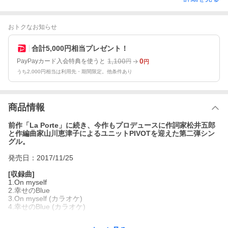
おトクなお知らせ
合計5,000円相当プレゼント！
1,100
0
PayPayカード入会特典を使うと
円
円
うち2,000円相当は利用先・期間限定。他条件あり
商品情報
前作「La Porte」に続き、今作もプロデュースに作詞家松井五郎
と作編曲家山川恵津子によるユニットPIVOTを迎えた第二弾シン
グル。
発売日：2017/11/25
[収録曲]
1.On myself
2.幸せのBlue
3.On myself (カラオケ)
4.幸せのBlue (カラオケ)
▼真璃子 オフィシャルサイト