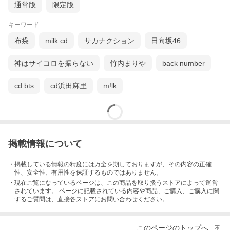
通常版
限定版
キーワード
布袋
milk cd
サカナクション
日向坂46
神はサイコロを振らない
竹内まりや
back number
cd bts
cd浜田麻里
m!lk
掲載情報について
・掲載している情報の精度には万全を期しておりますが、その内容の正確
性、安全性、有用性を保証するものではありません。
・現在ご覧になっているページは、この
商品
を取り扱うストアによって運営
されています。 ページに記載されている内容
や商品、ご購入
、ご購入に関
するご質問は、直接各ストアにお問い合わせください。
このページのトップへ