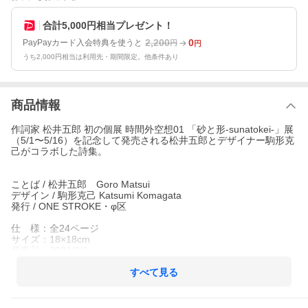
合計5,000円相当プレゼント！
2,200
0
PayPayカード入会特典を使うと
円
円
うち2,000円相当は利用先・期間限定。他条件あり
商品情報
作詞家 松井五郎 初の個展 時間外空想01 「砂と形-sunatokei-」展
（5/1〜5/16）を記念して発売される松井五郎とデザイナー駒形克
己がコラボした詩集。
ことば / 松井五郎 Goro Matsui
デザイン / 駒形克己 Katsumi Komagata
発行 / ONE STROKE・φ区
仕 様：全24ページ
サイズ：18×18cm
発売日：2021/2/1
★数量限定特典：ポストカードケース（BLACK）
すべて見る