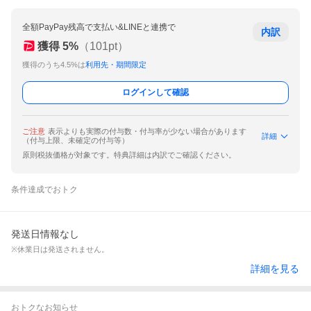
全額PayPay残高で支払い&LINEと連携で
内訳
獲得
5
%
（
101
pt）
獲得のうち4.5%は
利用先・期間限定
ログインして確認
ご注意
表示よりも実際の付与数・付与率が少ない場合があります
詳細
（付与上限、未確定の付与等）
原則税抜価格が対象です。特典詳細は内訳でご確認ください。
条件達成でおトク
発送日情報なし
※休業日は発送されません。
詳細を見る
おトクなお知らせ