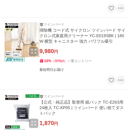
ツインバード
掃除機 コード式 サイクロン ツインバード サイ
クロン式家庭用クリーナー YC-E019SBK | 180
W 横型 キャニスター 強力 パワフル吸引
9,980
円
10
%
（
909
pt
）
要エントリー
最短明日お届け
ツインバード
【公式・純正品】取替用 紙パック TC-E263用
24枚入 TC-KP05 | ツインバード 使い捨てダス
トパック
1,870
円