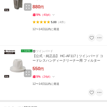
880
円
5
%
（
40
pt
）
5.00
（
4
件
）
12〜14日以内に発送
ツインバード
【公式・純正品】 HC-AF117 | ツインバード コ
ードレスハンディークリーナー用 フィルター
550
円
5
%
（
24
pt
）
12〜14日以内に発送