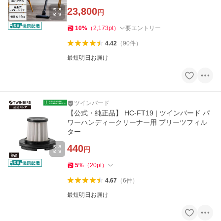
ブラシ シルバー
23,800
円
10
%
（
2,173
pt
）
要エントリー
4.42
（
90
件
）
最短明日お届け
ツインバード
【公式・純正品】 HC-FT19 | ツインバード パ
ワーハンディークリーナー用 プリーツフィル
ター
440
円
5
%
（
20
pt
）
4.67
（
6
件
）
最短明日お届け