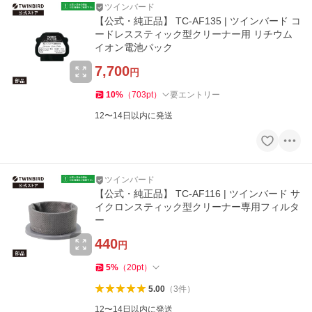
ツインバード
【公式・純正品】 TC-AF135 | ツインバード コ
ードレススティック型クリーナー用 リチウム
イオン電池パック
7,700
円
10
%
（
703
pt
）
要エントリー
12〜14日以内に発送
ツインバード
【公式・純正品】 TC-AF116 | ツインバード サ
イクロンスティック型クリーナー専用フィルタ
ー
440
円
5
%
（
20
pt
）
5.00
（
3
件
）
12〜14日以内に発送