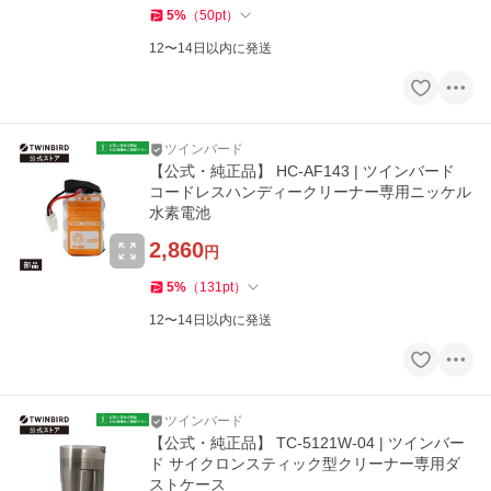
5
%
（
50
pt
）
12〜14日以内に発送
ツインバード
【公式・純正品】 HC-AF143 | ツインバード
コードレスハンディークリーナー専用ニッケル
水素電池
2,860
円
5
%
（
131
pt
）
12〜14日以内に発送
ツインバード
【公式・純正品】 TC-5121W-04 | ツインバー
ド サイクロンスティック型クリーナー専用ダ
ストケース