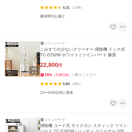
4.31
（
13
件
）
最短明日お届け
ツインバード
ごみすての少ないクリーナー 掃除機 ドック式
TC-E292W ホワイト | ツインバード 爆買
22,800
円
19
%
（
3,947
pt
）
要エントリー
5.00
（
4
件
）
12〜14日以内に発送
ツインバード
掃除機 コード式 サイクロン スティック ツイン
バード TC-5182W | ハンディ クリーナー 100