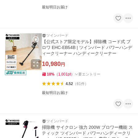
最短明日お届け
ツインバード
【公式ストア限定モデル】掃除機 コード式 ブ
ロワ EHC-EB54B | ツインバード パワーハンデ
ィークリーナー ハンディークリーナー
10,980
円
10
%
（
1,001
pt
）
要エントリー
4.52
（
61
件
）
最短明日お届け
ツインバード
掃除機 サイクロン 強力 200W ブロワー機能 ス
ティック ツインバード パワーハンディークリ