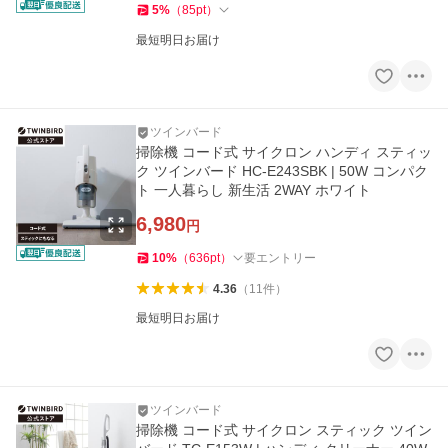
5
%
（
85
pt
）
最短明日お届け
ツインバード
掃除機 コード式 サイクロン ハンディ スティッ
ク ツインバード HC-E243SBK | 50W コンパク
ト 一人暮らし 新生活 2WAY ホワイト
6,980
円
10
%
（
636
pt
）
要エントリー
4.36
（
11
件
）
最短明日お届け
ツインバード
掃除機 コード式 サイクロン スティック ツイン