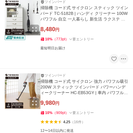
ツインバード
掃除機 コード式 サイクロン スティック ツイン
バード TC-5182B | ハンディ クリーナー 100W
パワフル 自立 一人暮らし 新生活 ラクステ ブ
ラック
8,480
円
10
%
（
773
pt
）
要エントリー
最短明日お届け
ツインバード
掃除機 コード式 サイクロン 強力 パワフル吸引
200W スティック ツインバード パワーハンデ
ィークリーナー HC-EB53GY | 車内 パワフル吸
引
9,980
円
10
%
（
909
pt
）
要エントリー
4.25
（
16
件
）
12〜14日以内に発送