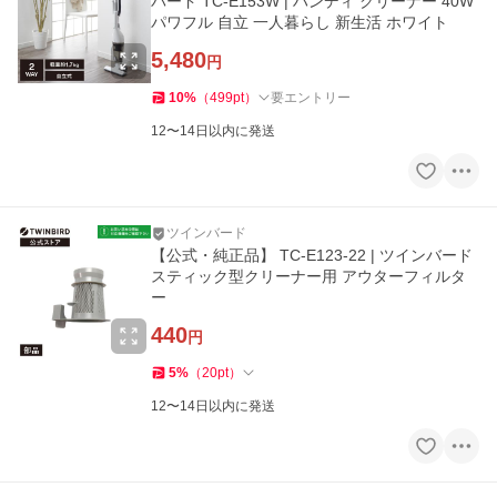
バード TC-E153W | ハンディ クリーナー 40W
パワフル 自立 一人暮らし 新生活 ホワイト
5,480
円
10
%
（
499
pt
）
要エントリー
12〜14日以内に発送
ツインバード
【公式・純正品】 TC-E123-22 | ツインバード
スティック型クリーナー用 アウターフィルタ
ー
440
円
5
%
（
20
pt
）
12〜14日以内に発送