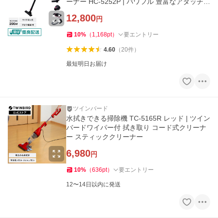
ーナー HC-5252P | パワフル 豊富なアタッチメ
ント 肩掛け
12,800
円
10
%
（
1,168
pt
）
要エントリー
4.60
（
20
件
）
最短明日お届け
ツインバード
水拭きできる掃除機 TC-5165R レッド | ツイン
バードワイパー付 拭き取り コード式クリーナ
ー スティッククリーナー
6,980
円
10
%
（
636
pt
）
要エントリー
12〜14日以内に発送