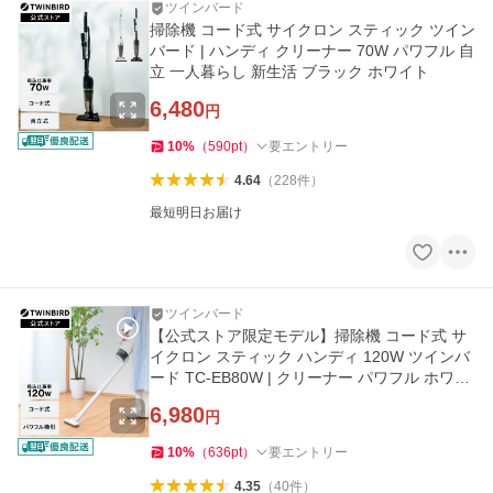
ツインバード
掃除機 コード式 サイクロン スティック ツイン
バード | ハンディ クリーナー 70W パワフル 自
立 一人暮らし 新生活 ブラック ホワイト
6,480
円
10
%
（
590
pt
）
要エントリー
4.64
（
228
件
）
最短明日お届け
ツインバード
【公式ストア限定モデル】掃除機 コード式 サ
イクロン スティック ハンディ 120W ツインバ
ード TC-EB80W | クリーナー パワフル ホワイ
ト 白
6,980
円
10
%
（
636
pt
）
要エントリー
4.35
（
40
件
）