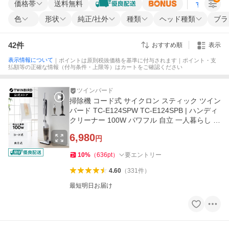
価格帯
送料無料
すべての条
色
形状
純正/社外
種類
ヘッド種類
ブラ
42
件
おすすめ順
表示
表示情報について
｜ポイントは原則税抜価格を基準に付与されます｜ポイント・支
払額等の正確な情報（付与条件・上限等）はカートをご確認ください
ツインバード
掃除機 コード式 サイクロン スティック ツイン
バード TC-E124SPW TC-E124SPB | ハンディ
クリーナー 100W パワフル 自立 一人暮らし 新
生活 ブラック ホワイト
6,980
円
10
%
（
636
pt
）
要エントリー
4.60
（
331
件
）
最短明日お届け