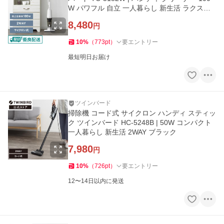
W パワフル 自立 一人暮らし 新生活 ラクステ
ホワイト
8,480
円
10
%
（
773
pt
）
要エントリー
最短明日お届け
ツインバード
掃除機 コード式 サイクロン ハンディ スティッ
ク ツインバード HC-5248B | 50W コンパクト
一人暮らし 新生活 2WAY ブラック
7,980
円
10
%
（
726
pt
）
要エントリー
12〜14日以内に発送