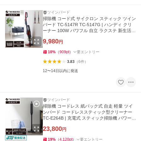
ツインバード
掃除機 コード式 サイクロン スティック ツイン
バード TC-5147R TC-5147G | ハンディ クリ
ーナー 100W パワフル 自立 ラクステ 新生活
レッド ゴールド
9,980
円
10
%
（
909
pt
）
要エントリー
3.83
（
6
件
）
12〜14日以内に発送
ツインバード
掃除機 コードレス 紙パック式 自走 軽量 ツイ
ンバード コードレススティック型クリーナー
TC-E264B | 充電式 スティック掃除機 パワーブ
ラシ ブラック
23,800
円
19
%
（
4,120
pt
）
要エントリー