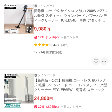
ツインバード
掃除機 コード式 サイクロン 強力 200W パワフ
ル吸引 スティック ツインバード パワーハンデ
ィークリーナー HC-EB54B | 車内 アタッチメ
ント ハンディ掃除機
9,980
円
19
%
（
1,726
pt
）
要エントリー
4.00
（
4
件
）
12〜14日以内に発送
ツインバード
【新商品・公式】掃除機 コードレス 紙パック
式 軽量 ツインバード コードレススティック型
クリーナー ETC-EB65W | 充電式 スティック掃
除機 ホワイト
24,800
円
10
%
（
2,265
pt
）
要エントリー