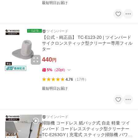
最短明日お届け
ツインバード
【公式・純正品】 TC-E123-20 | ツインバード
サイクロンスティック型クリーナー専用フィル
ター
440
円
5
%
（
20
pt
）
4.76
（
17
件
）
最短明日お届け
ツインバード
掃除機 コードレス 紙パック式 自走 軽量 ツイ
ンバード コードレススティック型クリーナー
TC-E263GY | 充電式 スティック掃除機 パワー