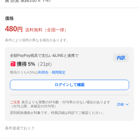
菌 防臭 表綿100％ T-47
価格
480
円
送料無料
（
全国一律
）
条件により送料が異なる場合があります。
全額PayPay残高で支払い&LINEと連携で
内訳
獲得
5
%
（
21
pt）
獲得のうち4.5%は
利用先・期間限定
ログインして確認
ご注意
表示よりも実際の付与数・付与率が少ない場合があります
詳細
（付与上限、未確定の付与等）
原則税抜価格が対象です。特典詳細は内訳でご確認ください。
条件達成でおトク