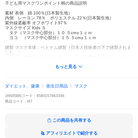
子ども用マスクワンポイント柄の商品説明
素材 表側 綿 100％(日本製生地）
内側 レーヨン 78％ ポリエステル 22％(日本製生地）
紫外線遮蔽率 オフホワイト97％
マスクサイズ Kids Ｓ
タテ（マスク中心部分）１０.５cm±１ｃｍ
ヨコ （マスク中心部分）１５.５cm±１ｃｍ
縫製 マスク本体：ベトナム縫製（日本人技術者の下で縫製されま
した。）
特長 洗って何度も繰り返し使える、子ども用マスクワンポイント
柄
もっと見る
ワンポイント柄は洗っても柄は消えません。手作りのため、小
さいインクの飛びがある場合があります。
三層構造でトリプルＵＶカット、外側の素材だけでなく、内側の
素材にもＵＶカット加工、
ダイエット、健康
衛生日用品
マスク
耳にかける、テープは繰り返し洗濯をしても劣化しにくく、長時
間着用しても耳が痛くなりません。
JAN/ISBNコード：
4580157863346
ツーヨンのデザインマスクは使い捨てでなく、布製ですからハン
カチのように、洗って繰り返し使える・環境対応型エコマスクで
商品
コード：
t47
す。
この商品を共有する
アフィリエイトで紹介する