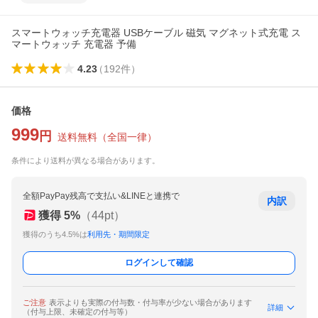
スマートウォッチ充電器 USBケーブル 磁気 マグネット式充電 ス
マートウォッチ 充電器 予備
4.23
（
192
件
）
価格
999
円
送料無料
（
全国一律
）
条件により送料が異なる場合があります。
全額PayPay残高で支払い&LINEと連携で
内訳
獲得
5
%
（
44
pt）
獲得のうち4.5%は
利用先・期間限定
ログインして確認
ご注意
表示よりも実際の付与数・付与率が少ない場合があります
詳細
（付与上限、未確定の付与等）