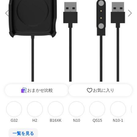
おまかせ比較
お気に入り
G32
H2
B16XK
N10
QS15
N10-1
一覧を見る