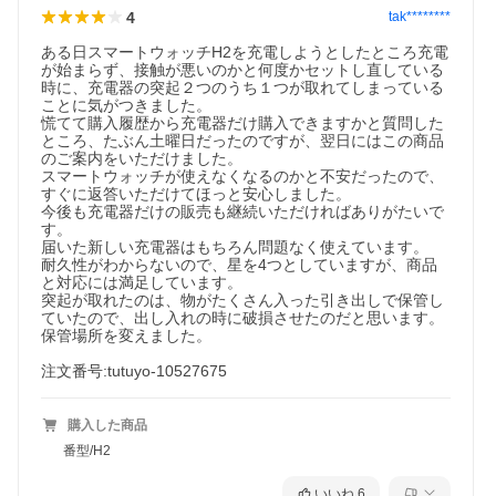
4
tak********
ある日スマートウォッチH2を充電しようとしたところ充電
が始まらず、接触が悪いのかと何度かセットし直している
時に、充電器の突起２つのうち１つが取れてしまっている
ことに気がつきました。

慌てて購入履歴から充電器だけ購入できますかと質問した
ところ、たぶん土曜日だったのですが、翌日にはこの商品
のご案内をいただけました。

スマートウォッチが使えなくなるのかと不安だったので、
すぐに返答いただけてほっと安心しました。

今後も充電器だけの販売も継続いただければありがたいで
す。

届いた新しい充電器はもちろん問題なく使えています。

耐久性がわからないので、星を4つとしていますが、商品
と対応には満足しています。

突起が取れたのは、物がたくさん入った引き出しで保管し
ていたので、出し入れの時に破損させたのだと思います。
保管場所を変えました。

注文番号:tutuyo-10527675
購入した商品
番型/H2
いいね
6