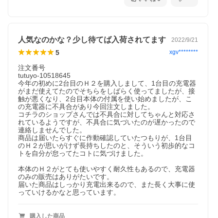
人気なのかな？少し待てば入荷されてます
2022/9/21
5
xgv********
注文番号

tutuyo-10518645

今年の初めに2台目のＨ２を購入しまして、1台目の充電器
がまだ使えてたのでそちらをしばらく使ってましたが、接
触が悪くなり、2台目本体の付属を使い始めましたが、こ
の充電器に不具合があり今回注文しました。

コチラのショップさんでは不具合に対してちゃんと対応さ
れているようですが、不具合に気づいたのが遅かったので
連絡しませんでした。

商品は届いたらすぐに作動確認していたつもりが、1台目
のＨ２が思いがけず長持ちしたのと、そういう初歩的なコ
トを自分が怠ってたコトに気づけました。

本体のＨ２がとても使いやすく耐久性もあるので、充電器
のみの販売はありがたいです。

届いた商品はしっかり充電出来るので、また長く大事に使
購入した商品