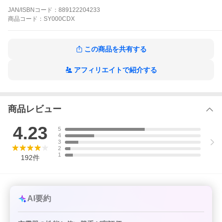
JAN/ISBNコード：
889122204233
商品
コード：
SY000CDX
この商品を共有する
アフィリエイトで紹介する
商品レビュー
4.23
5
4
3
2
1
192
件
AI要約