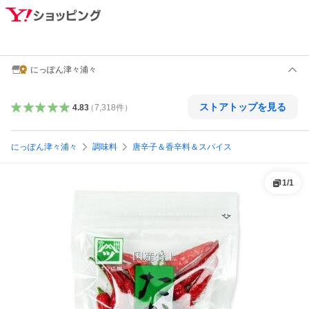
にっぽん津々浦々
ストアトップを見る
4.83
（
7,318
件
）
にっぽん津々浦々
調味料
唐辛子＆香辛料＆スパイス
1
/
1