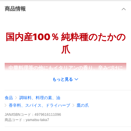
商品情報
国内産100％ 純粋種のたかの
爪
中華料理等の他にもイタリアンの香り、辛みづけに
おすすめ
もっと見る
色、辛み、香りが特にすぐれた、希少価値の高い国内産100％
のたかの爪です。
食品
調味料、料理の素、油
たけのこのあくぬき、らっきょう漬、ピクルス、中華料理等、
香辛料、スパイス、ドライハーブ
鷹の爪
従来の使い方の他にプロのイタリアンの香り、辛みづけにも最
適です。
JAN/ISBNコード：
4979616111096
商品
コード：
yamatsu-taka7
国内産たかの爪 − 純粋種