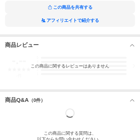
この商品を共有する
明治35年創業以来100年以上守り続けた純粋品種のたかの爪。
小ぶりの赤い実（さや）と緑の軸のバランスが美しい。
アフィリエイトで紹介する
純粋種の種の辛さは格別。カプサイシンの含有量は通常辛口唐が
らし（天鷹）の倍以上。
また、他にはない果実のような香りがするのも特徴です。
商品レビュー
■
名称
たかの爪
-.--
5
4
■
原材料名
唐がらし（国産）
この
商品
に関するレビューはありません
3
2
1
■
内容量
7g
-
件
■
賞味期限
製造日より1年
※実際にお届けする商品の賞味期間は在庫状況によ
り短くなりますので何卒ご了承ください。
商品Q&A
（
0
件）
■
栄養成分
熱量：24.2kcal、たんぱく質：1.0g、脂質：
表示
0.8g、炭水化物：4.1g、食塩相当量：0g
1袋（7g）
当たり
この
商品
に関する質問は、
以下からお問い合わせください。
■
保存方法
・直射日光、高温多湿を避けて保存してくださ