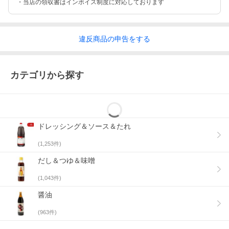
・当店の領収書はインボイス制度に対応しております
違反
商品の
申告をする
カテゴリから探す
ドレッシング＆ソース＆たれ
(
1,253
件)
だし＆つゆ＆味噌
(
1,043
件)
醤油
(
963
件)