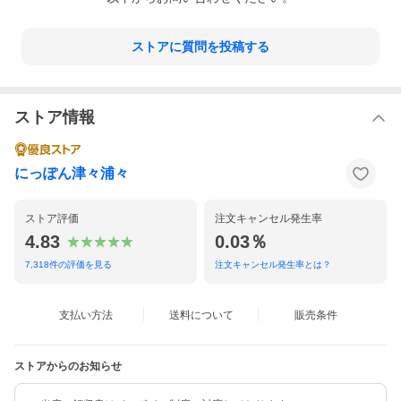
い。
・開封後は冷蔵庫で保存してください。
ストアに質問を投稿する
■
製造者
株式会社やまつ辻田
■
関連キー
鷹の爪 たかのつめ タカノツメ 唐辛子 唐がらし とうがらし トウ
ストア情報
ワード
ガラシ 日本産 国内産 国産 純粋種 カプサイシン たけのこのあく
ぬき らっきょう漬 ピクルス 中華料理 イタリアン 香りづけ 辛み
づけ スパイス 香辛料
にっぽん津々浦々
ストア評価
注文キャンセル発生率
この商品のお買い得なセ
4.83
0.03％
ットはこちらから
7,318
件の評価を見る
注文キャンセル発生率とは？
支払い方法
送料について
販売条件
ストアからのお知らせ