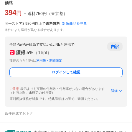
価格
394
円
+ 送料
750
円
（
東京都
）
同一ストア3,980円以上で
送料無料
対象商品を見る
条件により送料が異なる場合があります。
全額PayPay残高で支払い&LINEと連携で
内訳
獲得
5
%
（
16
pt）
獲得のうち4.5%は
利用先・期間限定
ログインして確認
ご注意
表示よりも実際の付与数・付与率が少ない場合があります
詳細
（付与上限、未確定の付与等）
原則税抜価格が対象です。特典詳細は内訳でご確認ください。
条件達成でおトク