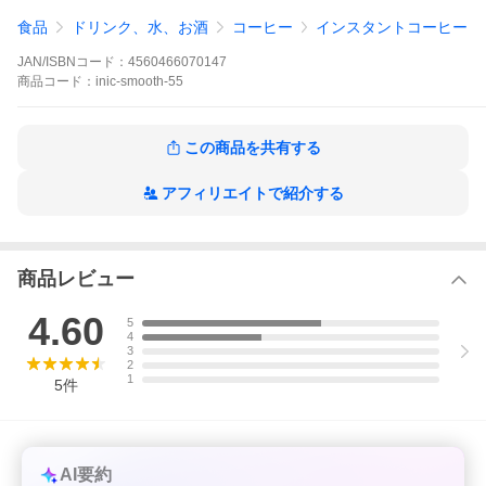
食品
ドリンク、水、お酒
コーヒー
インスタントコーヒー
美味しさそのまま 5秒で溶ける本格コーヒー
JAN/ISBNコード：
4560466070147
商品
コード：
inic-smooth-55
心を癒す芳醇なトップアロマ、絶妙な酸味とコクのバランス。
この幸せがいつでも手軽に楽しめるイニックコーヒー®スムー
スアロマは、
厳選されたアラビカ種の豆を100%使用
した本格
ドリップパウダーです。 ホットでもアイスでもたったの５秒で
この商品を共有する
溶けるプレミアム微顆粒タイプは、 時間を大切にするあなたに
ぴったり。深みがあるのにさらりと飲める口当たりでコーヒー
アフィリエイトで紹介する
を敬遠しがちな方にもおすすめです。 イニックならスイーツ作
りにも簡単にご使用いただけます。お好みでお召し上がりくだ
さい。
商品レビュー
4.60
5
4
3
2
1
5
件
AI要約