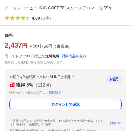
イニックコーヒー INIC COFFEE スムースアロマ 瓶 55g
4.60
（
5
件
）
価格
2,437
円
+ 送料
750
円
（
東京都
）
同一ストア3,980円以上で
送料無料
対象商品を見る
条件により送料が異なる場合があります。
全額PayPay残高で支払い&LINEと連携で
内訳
獲得
5
%
（
112
pt）
獲得のうち4.5%は
利用先・期間限定
ログインして確認
ご注意
表示よりも実際の付与数・付与率が少ない場合があります
詳細
（付与上限、未確定の付与等）
原則税抜価格が対象です。特典詳細は内訳でご確認ください。