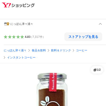
にっぽん津々浦々
ストアトップを見る
4.83
（
7,317
件
）
にっぽん津々浦々
食品＆飲料
飲料＆ドリンク
コーヒー
インスタントコーヒー
1
/
2