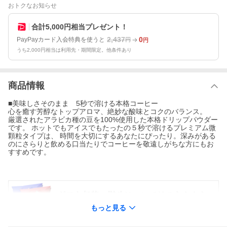
おトクなお知らせ
合計5,000円相当プレゼント！
2,437
0
PayPayカード入会特典を使うと
円
円
うち2,000円相当は利用先・期間限定。他条件あり
商品情報
■美味しさそのまま 5秒で溶ける本格コーヒー
心を癒す芳醇なトップアロマ、絶妙な酸味とコクのバランス。
厳選されたアラビカ種の豆を100%使用した本格ドリップパウダー
です。 ホットでもアイスでもたったの５秒で溶けるプレミアム微
顆粒タイプは、 時間を大切にするあなたにぴったり。深みがある
のにさらりと飲める口当たりでコーヒーを敬遠しがちな方にもお
すすめです。
もっと見る