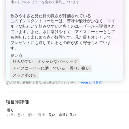
他ストアのレビューを含めて要約しています
飲みやすさと見た目の良さが評価されている
このインスタントコーヒーは、苦味や酸味が少なく、マイ
ルドな味わいで飲みやすいと多くのユーザーから評価され
ています。また、水に溶けやすく、アイスコーヒーとして
も美味しく楽しめる点が好評です。見た目もオシャレで、
プレゼントにも適しているとの声が多く寄せられていま
す。
※画像はイメージです
良い点
飲みやすい
オシャレなパッケージ
アイスコーヒーに適している
香りが良い
厳選したアラビカ種100％
スッと溶ける
厳選したアラビカ種の豆を100％使用した本格的なドリップ
その他の注意点
AI回答の正確性や商品の効果は保証されません（
）
ド・コーヒーパウダーです。 従来のインスタントコーヒーは、
高熱など豆にとって過酷な条件の下で抽出しているため 豆にか
かる負荷が大きく、不要な濁り・雑味・えぐみまでも引き出し
てしまうのが課題でした。 そこでINIC coffeeは、選び抜いた
項目別評価
コーヒー豆の魅力だけを最大限に生かすため、
コーヒー豆の特
性を見極めて最適な抽出温度と抽出時間を厳密に設定。
繊細な
香り
プロセスを経ることで従来のインスタントに見られる弱点をな
非常に悪い
・
悪い
・
普通
・
良い
・
非常に良い
くし、 ハンドドリップで淹れたコーヒーの美味しさを表現する
ことに成功しました。