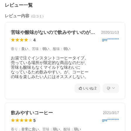
レビュー一覧
使い方について
レビュー内容
（口コミ）
苦味や酸味がないので飲みやすいのがいい
2020/11/13
4
gre********
香り
：
良い
、
苦味
：
弱い
、
酸味
：
弱い
お湯で注ぐインスタントコーヒータイプ。

売っている場所が限定的な商品なのだが、

苦味も酸味もなくマイルドな味わいに

なっているため飲みやすい。が、コーヒー

の味を楽しみたい人にはオススメしない。
・濃いめの場合は大さじ１杯
80-85℃で150ml加える
・薄めの場合は小さじ１杯
いいね
2
飲みやすいコーヒー
2021/3/17
5
gre********
香り
：
非常に良い
、
苦味
：
弱い
、
酸味
：
弱い