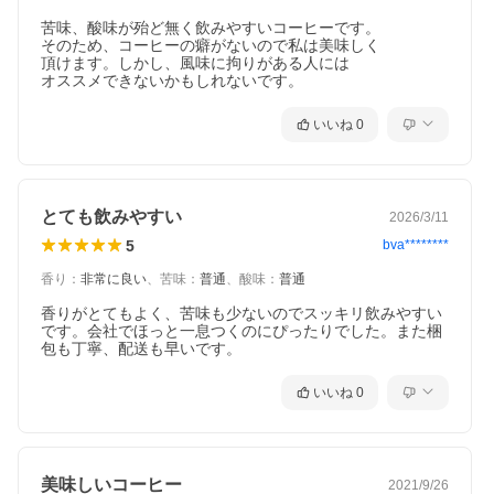
苦味、酸味が殆ど無く飲みやすいコーヒーです。

そのため、コーヒーの癖がないので私は美味しく

頂けます。しかし、風味に拘りがある人には

よく混ぜる
オススメできないかもしれないです。
いいね
0
■名称
コーヒーエキスパウダー
■原材料名
コーヒー豆（生豆生産国名 コロンビア・タンザ
ニア）、デキストリン
とても飲みやすい
2026/3/11
■内容量
55g（濃いめ14杯分、薄め28杯分）
5
bva********
■保存方法
高温多湿を避けて保存し、使用後はフタをしっか
香り
：
非常に良い
、
苦味
：
普通
、
酸味
：
普通
り閉めてください。
■使用上の
・乾いたスプーンを使用し、開封後はお早めにお
香りがとてもよく、苦味も少ないのでスッキリ飲みやすい
ご注意
飲みください。振動により粉が沈み込み、容量が
です。会社でほっと一息つくのにぴったりでした。また梱
少なく見える場合がございますが、内容量は同じ
包も丁寧、配送も早いです。
です。軽く振ってご使用ください。
溶解時にコーヒーの微粉末が沈殿することがあり
いいね
0
ますが、品質には問題ありません。
■賞味期限
製造日より24ヵ月
※実際にお届けする商品の賞味期間は、在庫状
況により短くなります。何卒ご了承ください。
美味しいコーヒー
2021/9/26
■販売者
パウダーフーズフォレスト株式会社