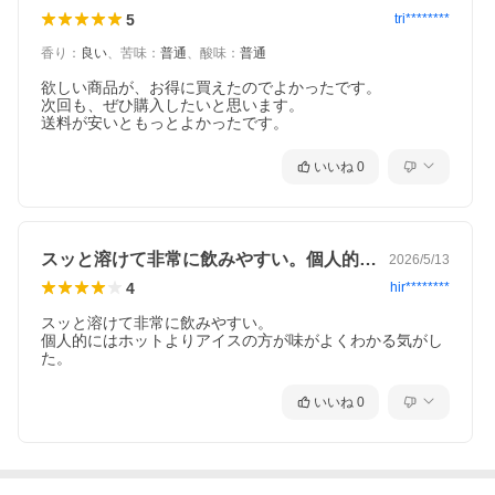
5
tri********
香り
：
良い
、
苦味
：
普通
、
酸味
：
普通
ご注意【免責】
にっぽん津々浦々では、商品掲載ページに最新の商品情報を表示するよう努めてお
りますが、メーカーの都合等により、商品規格・仕様（容量、パッケージ、原材
欲しい商品が、お得に買えたのでよかったです。

料、原産国など）が変更される場合がございます。このため、実際にお届けする商
次回も、ぜひ購入したいと思います。

品とサイト上の商品情報の表記が異なる場合がございますので、ご使用前には必ず
送料が安いともっとよかったです。
お届けした商品の商品ラベルや注意書きをご確認ください。さらに詳細な商品情報
が必要な場合は、メーカー等にお問い合わせください。
いいね
0
■関連キーワード
珈琲 コーヒー インスタント コーヒー粉 コーヒーパウダー 国内製造 ア
ラビカ種 コロンビア タンザニア アロマ
スッと溶けて非常に飲みやすい。個人的に…
2026/5/13
4
hir********
スッと溶けて非常に飲みやすい。

個人的にはホットよりアイスの方が味がよくわかる気がし
た。
いいね
0