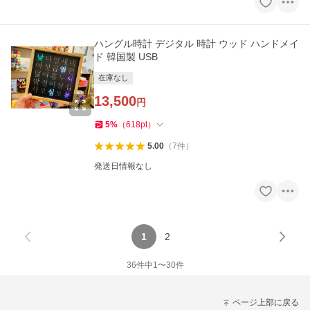
ハングル時計 デジタル 時計 ウッド ハンドメイ
ド 韓国製 USB
在庫なし
13,500
円
5
%
（
618
pt
）
5.00
（
7
件
）
発送日情報なし
1
2
36
件中
1
〜
30
件
ページ上部に戻る