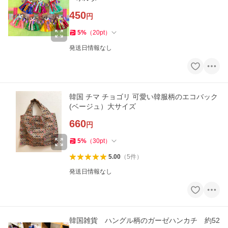
450
円
5
%
（
20
pt
）
発送日情報なし
韓国 チマ チョゴリ 可愛い韓服柄のエコバック
(ベージュ）大サイズ
660
円
5
%
（
30
pt
）
5.00
（
5
件
）
発送日情報なし
韓国雑貨 ハングル柄のガーゼハンカチ 約52