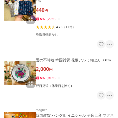
cm
440
円
5
%
（
20
pt
）
4.73
（
11
件
）
発送日情報なし
愛の不時着 韓国雑貨 花柄アルミおぼん 33cm
2,000
円
5
%
（
91
pt
）
翌日発送（休業日を除く）
magnet
韓国雑貨 ハングル イニシャル 子音母音 マグネ