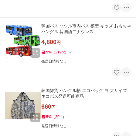
韓国バス ソウル市内バス 模型 キッズ おもちゃ
ハングル 韓国語アナウンス
4,800
円
5
%
（
219
pt
）
発送日情報なし
韓国雑貨 ハングル柄 エコバッグ 白 大サイズ
ネコポス発送可能商品
660
円
5
%
（
30
pt
）
発送日情報なし