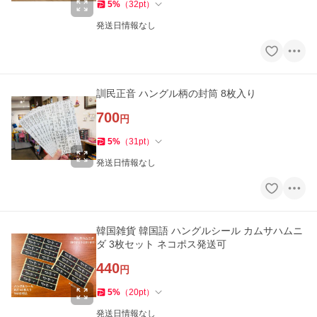
5
%
（
32
pt
）
発送日情報なし
訓民正音 ハングル柄の封筒 8枚入り
700
円
5
%
（
31
pt
）
発送日情報なし
韓国雑貨 韓国語 ハングルシール カムサハムニ
ダ 3枚セット ネコポス発送可
440
円
5
%
（
20
pt
）
発送日情報なし