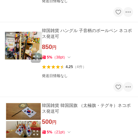
発送日情報なし
韓国雑貨 ハングル 子音柄のボールペン ネコポ
ス発送可
850
円
5
%
（
38
pt
）
4.25
（
4
件
）
発送日情報なし
韓国雑貨 韓国国旗 （太極旗・テグキ）ネコポ
ス発送可
500
円
5
%
（
21
pt
）