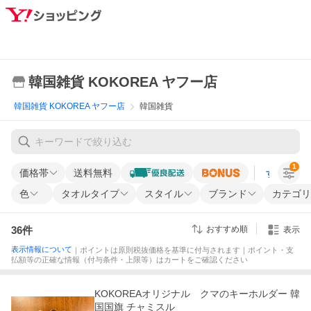
韓国雑貨 KOKOREA ヤフー店
韓国雑貨 KOKOREA ヤフー店
韓国雑貨
1
価格帯
送料無料
すべての条
色
タオルタイプ
スタイル
ブランド
カテゴリ
36
件
おすすめ順
表示
表示情報について
｜ポイントは原則税抜価格を基準に付与されます｜ポイント・支
払額等の正確な情報（付与条件・上限等）はカートをご確認ください
KOKOREAオリジナル クマのキーホルダー 韓
国国旗 チャミスル