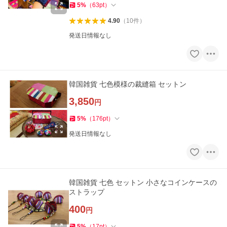
5
%
（
63
pt
）
4.90
（
10
件
）
発送日情報なし
韓国雑貨 七色模様の裁縫箱 セットン
3,850
円
5
%
（
176
pt
）
発送日情報なし
韓国雑貨 七色 セットン 小さなコインケースの
ストラップ
400
円
5
%
（
17
pt
）