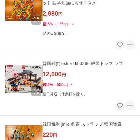
ット 語学勉強にもオススメ
2,980
円
5
%
（
135
pt
）
発送日情報なし
韓国雑貨 oxford kh3366 韓国ドラマ レゴ
12,000
円
5
%
（
550
pt
）
翌日発送（休業日を除く）
韓国焼酎 jinro 眞露 ストラップ 韓国雑貨
220
円