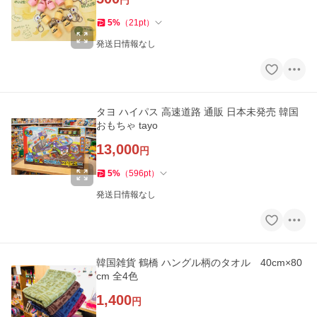
円
5
%
（
21
pt
）
発送日情報なし
タヨ ハイパス 高速道路 通販 日本未発売 韓国
おもちゃ tayo
13,000
円
5
%
（
596
pt
）
発送日情報なし
韓国雑貨 鶴橋 ハングル柄のタオル 40cm×80
cm 全4色
1,400
円