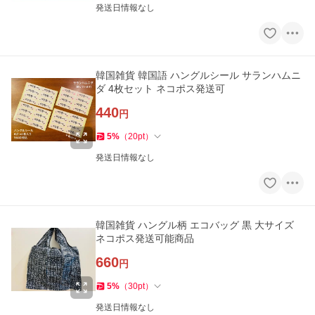
発送日情報なし
韓国雑貨 韓国語 ハングルシール サランハムニ
ダ 4枚セット ネコポス発送可
440
円
5
%
（
20
pt
）
発送日情報なし
韓国雑貨 ハングル柄 エコバッグ 黒 大サイズ
ネコポス発送可能商品
660
円
5
%
（
30
pt
）
発送日情報なし