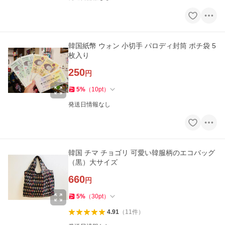
韓国紙幣 ウォン 小切手 パロディ封筒 ポチ袋 5
枚入り
250
円
5
%
（
10
pt
）
発送日情報なし
韓国 チマ チョゴリ 可愛い韓服柄のエコバッグ
（黒）大サイズ
660
円
5
%
（
30
pt
）
4.91
（
11
件
）