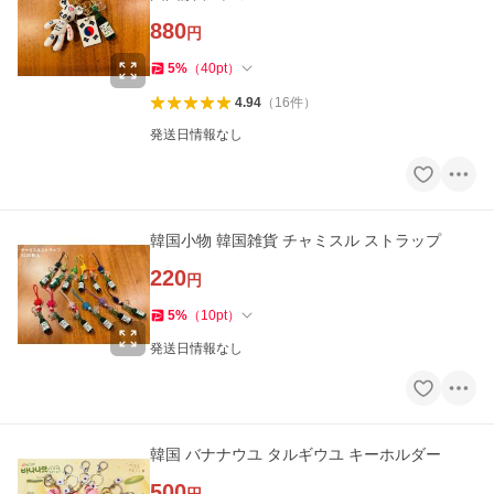
880
円
5
%
（
40
pt
）
4.94
（
16
件
）
発送日情報なし
韓国小物 韓国雑貨 チャミスル ストラップ
220
円
5
%
（
10
pt
）
発送日情報なし
韓国 バナナウユ タルギウユ キーホルダー
500