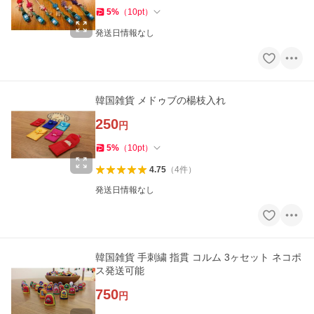
5
%
（
10
pt
）
発送日情報なし
韓国雑貨 メドゥブの楊枝入れ
250
円
5
%
（
10
pt
）
4.75
（
4
件
）
発送日情報なし
韓国雑貨 手刺繍 指貫 コルム 3ヶセット ネコポ
ス発送可能
750
円