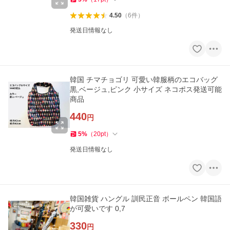
4.50
（
6
件
）
発送日情報なし
韓国 チマチョゴリ 可愛い韓服柄のエコバッグ
黒,ベージュ,ピンク 小サイズ ネコポス発送可能
商品
440
円
5
%
（
20
pt
）
発送日情報なし
韓国雑貨 ハングル 訓民正音 ボールペン 韓国語
が可愛いです 0,7
330
円