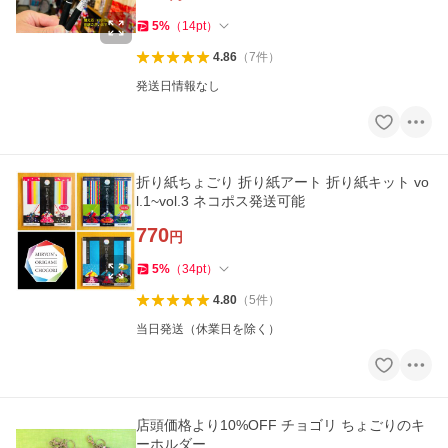
5
%
（
14
pt
）
4.86
（
7
件
）
発送日情報なし
折り紙ちょごり 折り紙アート 折り紙キット vo
l.1~vol.3 ネコポス発送可能
770
円
5
%
（
34
pt
）
4.80
（
5
件
）
当日発送（休業日を除く）
店頭価格より10%OFF チョゴリ ちょごりのキ
ーホルダー