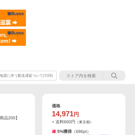
震に伴う配送遅延ついて(7/29)
価格
14,971
円
商品200】
+ 送料
660
円
（
東京都
）
5
%獲得
（
686
pt）