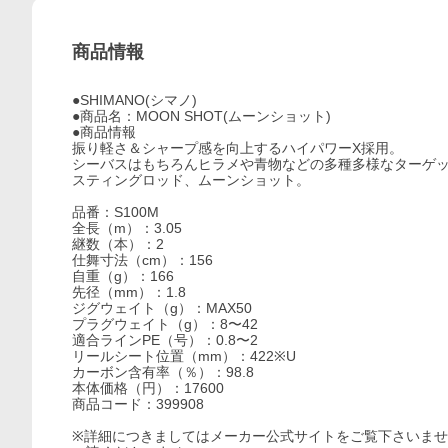
商品情報
●SHIMANO(シマノ)
●商品名：MOON SHOT(ムーンショット)
●商品情報
振り軽さ＆シャープ感を向上するハイパワーX採用。
シーバスはもちろんヒラメや青物などの多種多様なターゲ
スティングロッド、ムーンショット。
品番：S100M
全長（m）：3.05
継数（本）：2
仕舞寸法（cm）：156
自重（g）：166
先径（mm）：1.8
ジグウェイト（g）：MAX50
プラグウェイト（g）：8〜42
適合ラインPE（号）：0.8〜2
リールシート位置（mm）：422※U
カーボン含有率（％）：98.8
本体価格（円）：17600
商品コード：399908
※詳細につきましてはメーカー公式サイトをご覧下さいませ