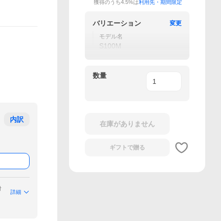
獲得のうち4.5%は
利用先・期間限定
バリエーション
変更
モデル名
S100M
数量
内訳
在庫がありません
ギフトで
贈る
付
詳細