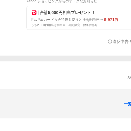
Yahoo!ショッピングからのオトクなお知らせ
合計5,000円相当プレゼント！
14,971
9,971
PayPayカード入会特典を使うと
円
円
うち2,000円相当は利用先・期間限定。他条件あり
違反申告
8
一