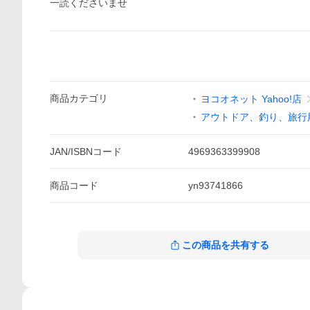
一読くださいませ
商品
カテゴリ
ヨコオネット Yahoo!店
アウトドア、釣り、旅行
JAN/ISBNコード
4969363399908
商品
コード
yn93741866
この商品を共有する