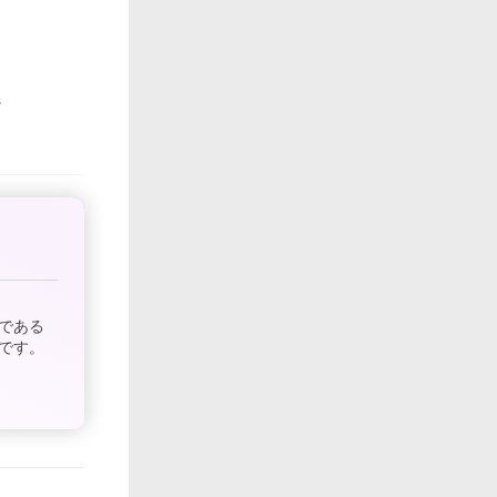
である
です。