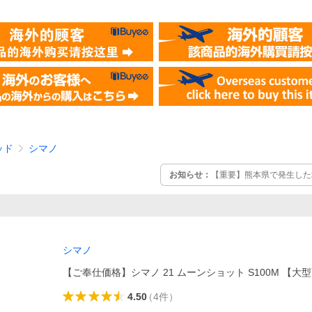
ッド
シマノ
お知らせ：
【重要】熊本県で発生した地
シマノ
【ご奉仕価格】シマノ 21 ムーンショット S100M 【大型
4.50
（
4
件
）