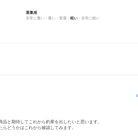
重量感
非常に重い
・
重い
・
普通
・
軽い
・
非常に軽い
o
商品と期待してこれから釣果を出したいと思います。

たらどうかはこれから確認してみます。