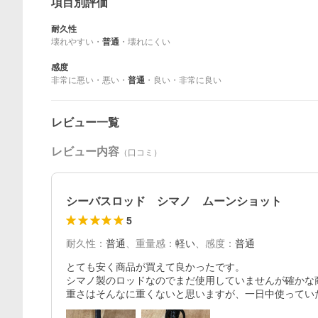
項目別評価
耐久性
壊れやすい
・
普通
・
壊れにくい
感度
非常に悪い
・
悪い
・
普通
・
良い
・
非常に良い
レビュー一覧
レビュー内容
（口コミ）
シーバスロッド シマノ ムーンショット
5
耐久性
：
普通
、
重量感
：
軽い
、
感度
：
普通
とても安く商品が買えて良かったです。

シマノ製のロッドなのでまだ使用していませんが確かな
重さはそんなに重くないと思いますが、一日中使ってい