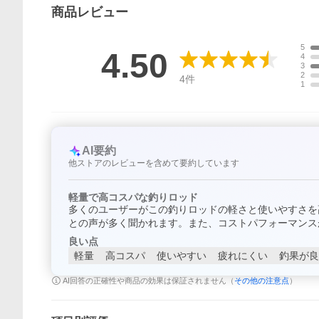
商品
レビュー
5
4.50
4
3
2
4
件
1
AI要約
他ストアのレビューを含めて要約しています
軽量で高コスパな釣りロッド
多くのユーザーがこの釣りロッドの軽さと使いやすさを
との声が多く聞かれます。また、コストパフォーマンス
良い点
軽量
高コスパ
使いやすい
疲れにくい
釣果が良
AI回答の正確性や商品の効果は保証されません（
その他の注意点
）