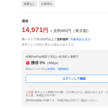
在庫なし
入荷待ち
価格
14,971
円
+ 送料
660
円
（
東京都
）
同一ストア30,000円以上で
送料無料
対象商品を見る
条件により送料が異なる場合があります。
全額PayPay残高で支払い&LINEと連携で
獲得
5
%
（
686
pt）
獲得のうち4.5%は
利用先・期間限定
ログインして確認
ご注意
表示よりも実際の付与数・付与率が少ない場合があります（
与上限、未確定の付与等）
原則税抜価格が対象です。特典詳細は内訳でご確認ください。