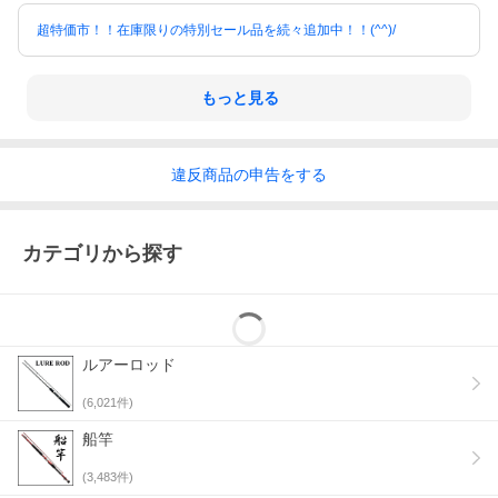
超特価市！！在庫限りの特別セール品を続々追加中！！(^^)/
もっと見る
違反
商品の
申告をする
カテゴリから探す
ルアーロッド
(
6,021
件)
船竿
(
3,483
件)