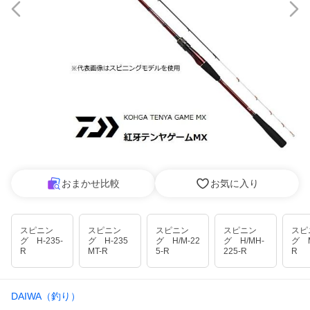
おまかせ比較
お気に入り
スピニン
スピニン
スピニン
スピニン
スピ
グ H-235-
グ H-235
グ H/M-22
グ H/MH-
グ M
R
MT-R
5-R
225-R
R
DAIWA（釣り）