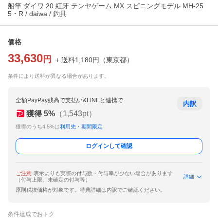
船竿 ダイワ 20 紅牙 テンヤゲーム MX スピニングモデル MH-25
5・R / daiwa / 釣具
価格
33,630
円
+ 送料
1,180
円
（
東京都
）
条件により送料が異なる場合があります。
全額PayPay残高で支払い&LINEと連携で
内訳
獲得
5
%
（
1,543
pt）
獲得のうち4.5%は
利用先・期間限定
ログインして確認
ご注意
表示よりも実際の付与数・付与率が少ない場合があります
詳細
（付与上限、未確定の付与等）
原則税抜価格が対象です。特典詳細は内訳でご確認ください。
条件達成でおトク