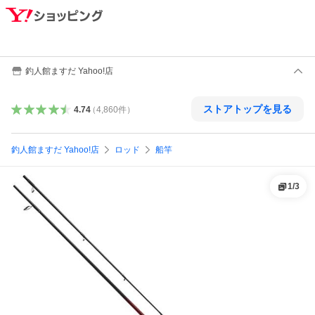
釣人館ますだ Yahoo!店
ストアトップを見る
4.74
（
4,860
件
）
釣人館ますだ Yahoo!店
ロッド
船竿
1
/
3