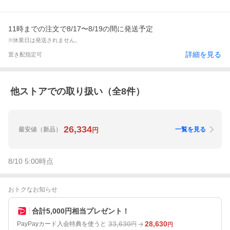
11時までの注文で8/17〜8/19の間に発送予定
※休業日は発送されません。
詳細を見る
置き配指定可
他ストアでの取り扱い（全
8
件）
26,334
最安値
（新品）
一覧を見る
円
8/10 5:00
時点
おトクなお知らせ
合計5,000円相当プレゼント！
33,630
28,630
PayPayカード入会特典を使うと
円
円