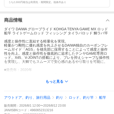
うち2,000円相当は利用先・期間限定。他条件あり
商品情報
ダイワ DAIWA グローブライド KOHGA TENYA GAME MX ロッド
船竿 ライトゲームロッド フィッシング タイラバロッド 鯛ラバ竿
感度と操作性に直結する軽量化を実現。
軽量かつ剛性に優れ感度を向上させるDAIWA独自のカーボンフレ
ームガイド「AGS」を穂先部に採用することによって感度と操作
性を向上。感度と操作性を徹底的に追求したテンヤGAME専用ロ
ッド。X45、V-JOINTの搭載により、ブレを抑えシャープな操作性
を実現し、大鯛でもスムーズで安心感のあるやり取りを可能に。
■発売年：2020年
もっと見る
アウトドア、釣り、旅行用品
釣り
ロッド、釣り竿
船竿
販売期間：
2026/8/1 12:00
〜
2026/8/12 23:00
JAN/ISBNコード：
4960652313216