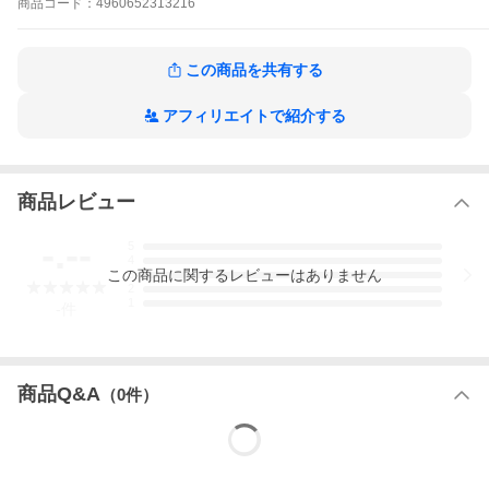
商品
コード：
4960652313216
この商品を共有する
アフィリエイトで紹介する
商品レビュー
-.--
5
4
この
商品
に関するレビューはありません
3
2
1
-
件
商品Q&A
（
0
件）