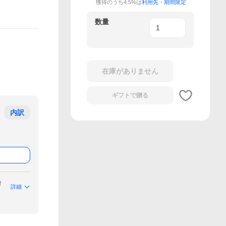
獲得のうち4.5%は
利用先・期間限定
数量
在庫がありません
ギフトで
贈る
内訳
付
詳細