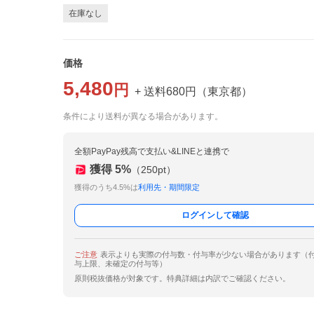
在庫なし
価格
5,480
円
+ 送料
680
円
（
東京都
）
条件により送料が異なる場合があります。
全額PayPay残高で支払い&LINEと連携で
獲得
5
%
（
250
pt）
獲得のうち4.5%は
利用先・期間限定
ログインして確認
ご注意
表示よりも実際の付与数・付与率が少ない場合があります（
与上限、未確定の付与等）
原則税抜価格が対象です。特典詳細は内訳でご確認ください。