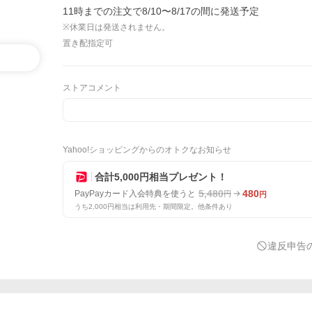
11時までの注文で8/10〜8/17の間に発送予定
※休業日は発送されません。
置き配指定可
ストアコメント
Yahoo!ショッピングからのオトクなお知らせ
合計5,000円相当プレゼント！
5,480
480
PayPayカード入会特典を使うと
円
円
うち2,000円相当は利用先・期間限定。他条件あり
違反申告