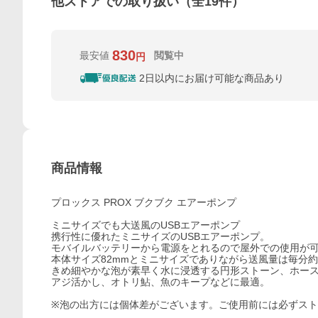
他ストアでの取り扱い（全
19
件）
830
最安値
閲覧中
円
2日以内にお届け可能な商品あり
商品情報
プロックス PROX ブクブク エアーポンプ
ミニサイズでも大送風のUSBエアーポンプ
携行性に優れたミニサイズのUSBエアーポンプ。
モバイルバッテリーから電源をとれるので屋外での使用が
本体サイズ82mmとミニサイズでありながら送風量は毎分約1.4
きめ細やかな泡が素早く水に浸透する円形ストーン、ホー
アジ活かし、オトリ鮎、魚のキープなどに最適。
※泡の出方には個体差がございます。ご使用前には必ずス