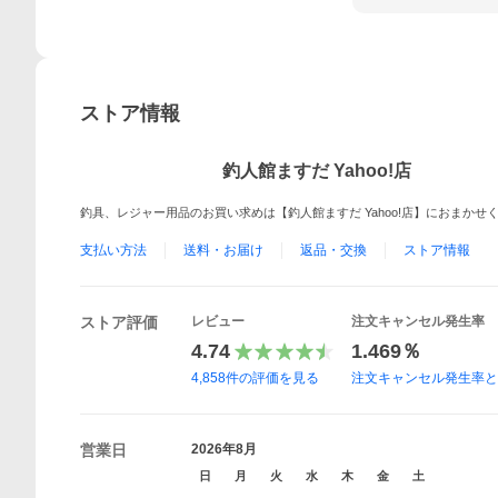
ストア情報
釣人館ますだ Yahoo!店
釣具、レジャー用品のお買い求めは【釣人館ますだ Yahoo!店】におまかせ
支払い方法
送料・お届け
返品・交換
ストア情報
ストア評価
レビュー
注文キャンセル発生率
4.74
1.469％
4,858
件の評価を見る
注文キャンセル発生率
営業日
2026年8月
日
月
火
水
木
金
土