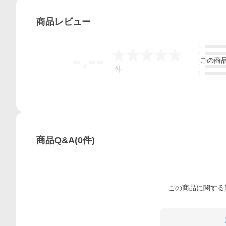
商品
レビュー
5
-.--
4
この
商
3
2
-
件
1
商品Q&A
(
0
件)
この
商品
に関する