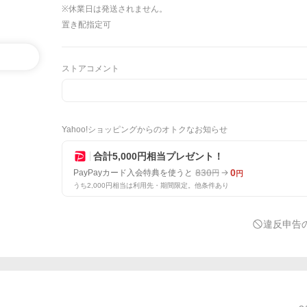
※休業日は発送されません。
置き配指定可
ストアコメント
Yahoo!ショッピングからのオトクなお知らせ
合計5,000円相当プレゼント！
830
0
PayPayカード入会特典を使うと
円
円
うち2,000円相当は利用先・期間限定。他条件あり
違反申告