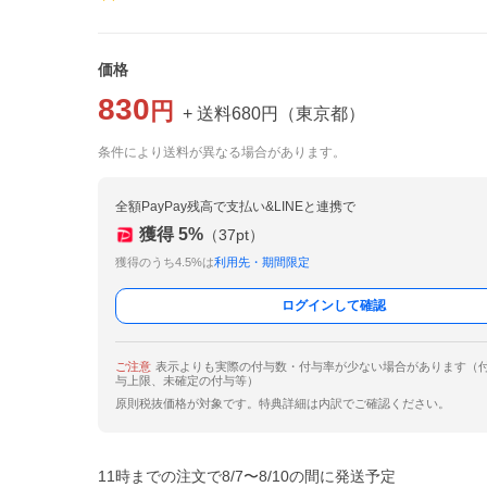
価格
830
円
+ 送料
680
円
（
東京都
）
条件により送料が異なる場合があります。
全額PayPay残高で支払い&LINEと連携で
獲得
5
%
（
37
pt）
獲得のうち4.5%は
利用先・期間限定
ログインして確認
ご注意
表示よりも実際の付与数・付与率が少ない場合があります（
与上限、未確定の付与等）
原則税抜価格が対象です。特典詳細は内訳でご確認ください。
11時までの注文で8/7〜8/10の間に発送予定