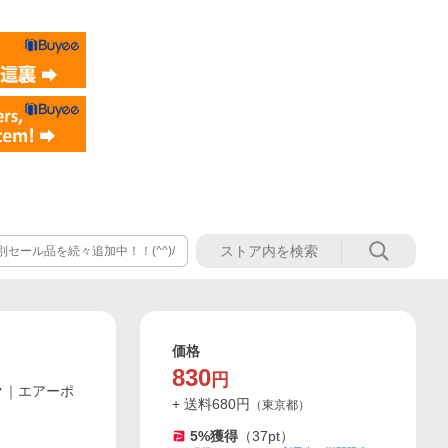
セール品を続々追加中！！(^^)/
価格
830
円
ンク｜エアーポ
+ 送料
680
円
（
東京都
）
5
%獲得
（
37
pt）