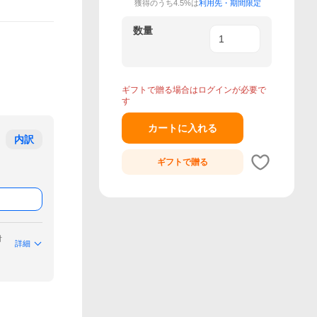
獲得のうち4.5%は
利用先・期間限定
数量
ギフトで贈る場合はログインが必要で
す
カートに入れる
内訳
ギフトで
贈る
付
詳細