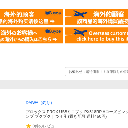
お知らせ：
超特価市！！在庫限りの特別
DAIWA（釣り）
プロックス PROX USBミニブク PX318RP #ローズピ
ンプ ブクブク｜つり具 (置き配可 送料450円)
0
件のレビュー