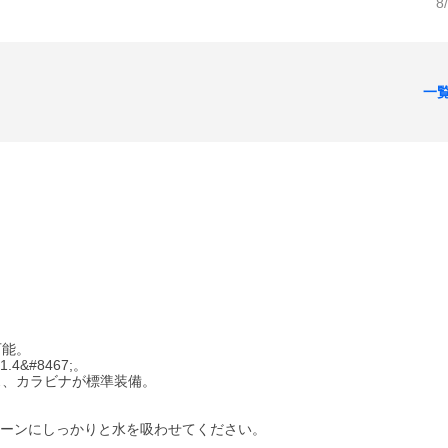
8
一
可能。
&#8467;。
ス、カラビナが標準装備。
トーンにしっかりと水を吸わせてください。