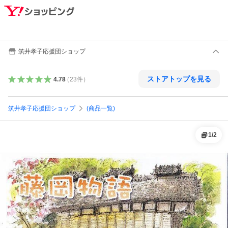
筑井孝子応援団ショップ
ストアトップを見る
4.78
（
23
件
）
筑井孝子応援団ショップ
(商品一覧)
1
/
2