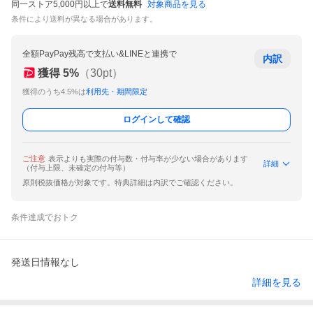
同一ストア5,000円以上で
送料無料
対象商品を見る
条件により送料が異なる場合があります。
全額PayPay残高で支払い&LINEと連携で
内訳
獲得
5
%
（
30
pt）
獲得のうち4.5%は
利用先・期間限定
ログインして確認
ご注意
表示よりも実際の付与数・付与率が少ない場合があります
詳細
（付与上限、未確定の付与等）
原則税抜価格が対象です。特典詳細は内訳でご確認ください。
条件達成でおトク
発送日情報なし
詳細を見る