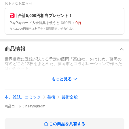
おトクなお知らせ
合計5,000円相当プレゼント！
660
0
PayPayカード入会特典を使うと
円
円
うち2,000円相当は利用先・期間限定。他条件あり
商品情報
世界遺産に登録が決まる予定の藤岡「高山社」をはじめ、藤岡の
有名どころ12枚をまとめた、藤岡市とコラボレーションで作った
はがきセット。
もっと見る
本、雑誌、コミック
芸術
芸術全般
商品
コード：
n1ay9qbrdm
この商品を共有する