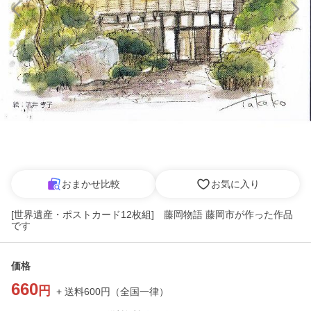
おまかせ比較
お気に入り
[世界遺産・ポストカード12枚組] 藤岡物語 藤岡市が作った作品
です
価格
660
円
+ 送料
600
円
（
全国一律
）