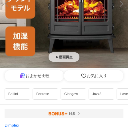
動画再生
おまかせ比較
お気に入り
Bellini
Fortrose
Glasgow
Jazz3
Lave
対象
Dimplex