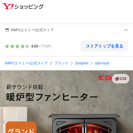
AiMY(エイミー)公式ストア
ストアトップを見る
4.65
（
773
件
）
AiMY(エイミー)公式ストア
ブランド
Dimplex
opti-myst
1
/
18