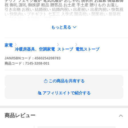
テリア フェイク暖炉 電気式暖炉 おしゃれ 脱衣所 お歳暮 御歳暮御
祝 御礼 謝礼 御挨拶 粗品 贈答品 お土産 手土産 贈りもの お返し
引き出物 お祝い 結婚祝い 結婚内祝い 出産祝い 出産内祝い 快気祝
い 快気内い プチギフト 七五三 入学式 開店祝い 開業祝い 新築祝
い 誕生祝い 入学祝い 就職祝い
もっと見る
家電
冷暖房器具、空調家電
ストーブ
電気ストーブ
JAN/ISBNコード：
4560254208783
商品
コード：
7145-3208-001
この商品を共有する
アフィリエイトで紹介する
商品レビュー
5