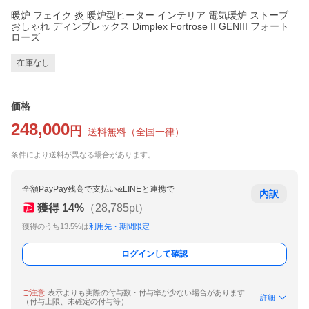
暖炉 フェイク 炎 暖炉型ヒーター インテリア 電気暖炉 ストーブ
おしゃれ ディンプレックス Dimplex Fortrose II GENIII フォート
ローズ
在庫なし
価格
248,000
円
送料無料
（
全国一律
）
条件により送料が異なる場合があります。
全額PayPay残高で支払い&LINEと連携で
内訳
獲得
14
%
（
28,785
pt）
獲得のうち13.5%は
利用先・期間限定
ログインして確認
ご注意
表示よりも実際の付与数・付与率が少ない場合があります
詳細
（付与上限、未確定の付与等）