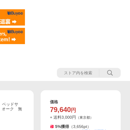
価格
ル ベッドサ
79,640
 オーク 無
円
+ 送料
3,000
円
（
東京都
）
5
%獲得
（
3,656
pt）