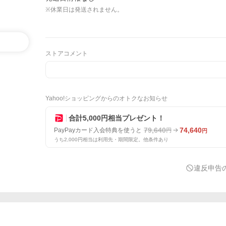
※休業日は発送されません。
ストアコメント
Yahoo!ショッピングからのオトクなお知らせ
合計5,000円相当プレゼント！
79,640
74,640
PayPayカード入会特典を使うと
円
円
うち2,000円相当は利用先・期間限定。他条件あり
違反申告