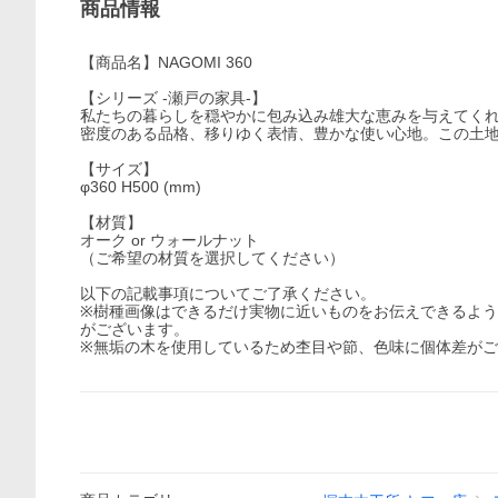
商品情報
【商品名】NAGOMI 360
【シリーズ -瀬戸の家具-】
私たちの暮らしを穏やかに包み込み雄大な恵みを与えてく
密度のある品格、移りゆく表情、豊かな使い心地。この土
【サイズ】
φ360 H500 (mm)
【材質】
オーク or ウォールナット
（ご希望の材質を選択してください）
以下の記載事項についてご了承ください。
※樹種画像はできるだけ実物に近いものをお伝えできるよ
がございます。
※無垢の木を使用しているため杢目や節、色味に個体差が