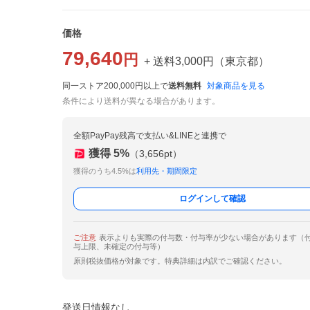
価格
79,640
円
+ 送料
3,000
円
（
東京都
）
同一ストア200,000円以上で
送料無料
対象商品を見る
条件により送料が異なる場合があります。
全額PayPay残高で支払い&LINEと連携で
獲得
5
%
（
3,656
pt）
獲得のうち4.5%は
利用先・期間限定
ログインして確認
ご注意
表示よりも実際の付与数・付与率が少ない場合があります（
与上限、未確定の付与等）
原則税抜価格が対象です。特典詳細は内訳でご確認ください。
発送日情報なし