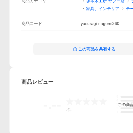
商品
カテゴリ
塚本木工所 ヤフー店
家具、インテリア
テ
商品
コード
yasuragi-nagomi360
この商品を共有する
商品
レビュー
5
-.--
4
この
商
3
2
-
件
1