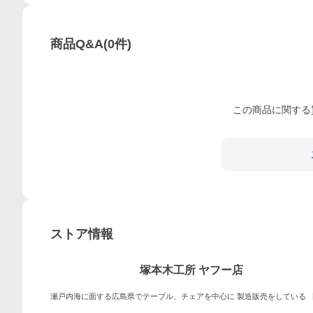
商品Q&A
(
0
件)
この
商品
に関する
ストア情報
塚本木工所 ヤフー店
瀬戸内海に面する広島県でテーブル、チェアを中心に 製造販売をしている 