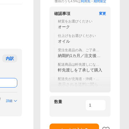
獲得のうち4.5%は
利用先・期間限定
確認事項
変更
材質をお選びください
オーク
仕上げをお選びください
オイル
受注生産品の為、ご了承く
ださい。
納期約1カ月／注文後の
内訳
キャンセル不可です
配送商品は軒先渡しになり
ます
軒先渡しを了承して購入
配送先が北海道・沖縄・一
部離島の場合
表示される送料に関ら
ず、送料は別途見積もり
付
詳細
数量