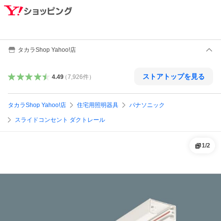
タカラShop Yahoo!店
ストアトップを見る
4.49
（
7,926
件
）
タカラShop Yahoo!店
住宅用照明器具
パナソニック
スライドコンセント ダクトレール
1
/
2