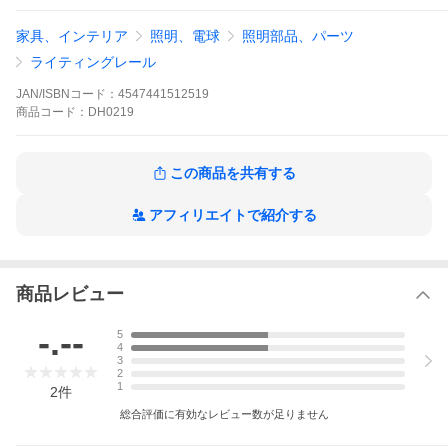
家具、インテリア
照明、電球
照明部品、パーツ
ライティングレール
JAN/ISBNコード：
4547441512519
商品
コード：
DH0219
この商品を共有する
アフィリエイトで紹介する
商品レビュー
-.--
5
4
3
2
1
2
件
総合評価に有効なレビュー数が足りません