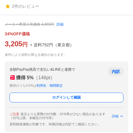
2
件のレビュー
メーカー希望小売価格
4,895
円
詳細
34%OFF価格
3,205
円
+ 送料
792
円
（
東京都
）
条件により送料が異なる場合があります。
全額PayPay残高で支払い&LINEと連携で
内訳
獲得
5
%
（
146
pt）
獲得のうち4.5%は
利用先・期間限定
ログインして確認
ご注意
表示よりも実際の付与数・付与率が少ない場合があります
詳細
（付与上限、未確定の付与等）
原則税抜価格が対象です。特典詳細は内訳でご確認ください。