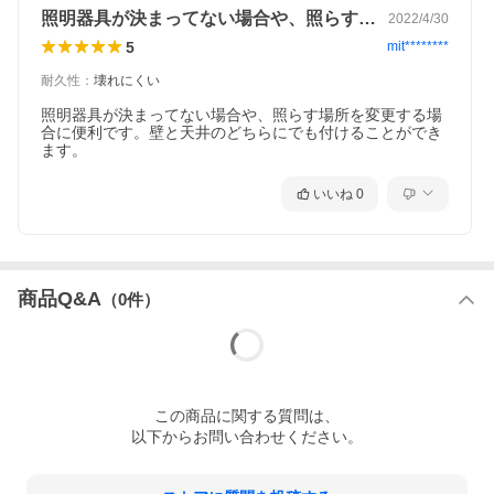
照明器具が決まってない場合や、照らす場…
2022/4/30
5
mit********
耐久性
：
壊れにくい
照明器具が決まってない場合や、照らす場所を変更する場
合に便利です。壁と天井のどちらにでも付けることができ
ます。
いいね
0
商品Q&A
（
0
件）
この
商品
に関する質問は、
以下からお問い合わせください。