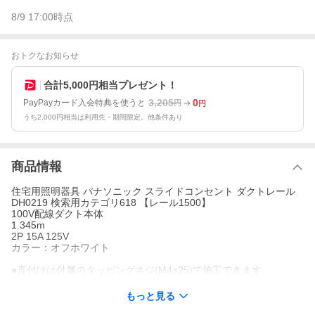
8/9 17:00
時点
おトクなお知らせ
合計5,000円相当プレゼント！
3,205
0
PayPayカード入会特典を使うと
円
円
うち2,000円相当は利用先・期間限定。他条件あり
商品情報
住宅用照明器具 パナソニック スライドコンセント ダクトレール
DH0219 検索用カテゴリ618 【レール1500】
100V配線ダクト本体
1.345m
2P 15A 125V
カラー：オフホワイト
●直付けは付属のタッピングネジ(M4×25)で施工できます。
もっと見る